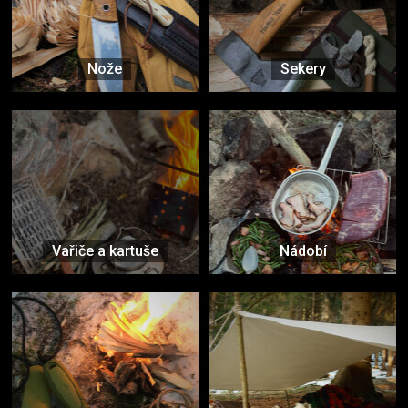
Nože
Sekery
Vařiče a kartuše
Nádobí