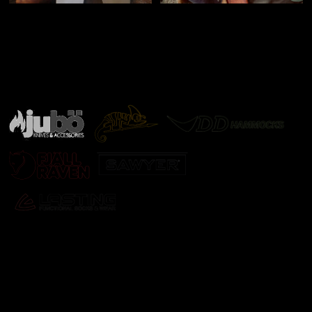
Značky ověřené samotnou přírodou
další značky
Odebírat newsletter