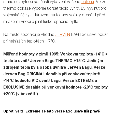
stane nezbytnou součástí vybavení Vašeho
batohu
. Verze
thermo dokáže výborně udržet teplo uvnitř. Byl vyvinut pro
vojenské účely s důrazem na to, aby vojáky ochránil před
mrazem i vnoci a plnil funkci spacího pytle.
Na místo spacáku je vhodné
JERVEN
BAG Exclusive použít
při nejnižších teplotách -17°C.
Měřené hodnoty v zimě 1995: Venkovní teplota -14°C =
teplota uvnitř Jerven Bagu THERMO +15°C. Jediným
zdrojem tepla byla osoba uvnitře Jerven Bagu. Verze
Jerven Bag ORIGINAL dosáhla při venkovní teplotě
-14°C hodnotu 9°C uvnitř bagu. Verze EXTREME a
EXCLUSIVE dosáhla při venkovní hodnotě -20°C teploty
+20°C (v bezvětří).
Oproti verzi Extreme se tato verze Exclusive liší právě