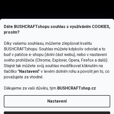
Dáte BUSHCRAFTshopu souhlas s využíváním COOKIES,
prosím?
Díky vašemu souhlasu, můžeme zlepšovat kvalitu
BUSHCRAFTshopu.
Souhlas můžete kdykoliv odvolat a to
buď v patičce e-shopu (dolní část webu), nebo v nastavení
svého prohlížeče (Chrome, Explorer, Opera, Firefox a další).
Stejně tak můžete svůj souhlas modifikovat kliknutím na
tlačítko "
Nastavení
" v levém dolním rohu a povolit jen to, co
Přihlásit se
považujete za vhodné.
Vložením e-mailu souhlasíte s
podmínkami ochrany osobních údajů
Děkujeme za vaši důvěru, tým
BUSHCRAFTshop.cz
Nastavení
Od 27.7. - 7.8. bude prodejna v Praze uzavřena.
Copyright 2026
BUSHCRAFTshop.cz
. Všechna práva
🏕️ Kupte do 12. 8. jakýkoliv produkt JuBö a
vyhrazena.
Upravit nastavení cookies