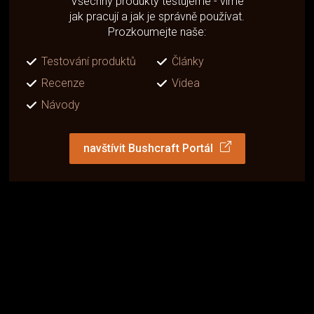
Všechny produkty testujeme - víme
jak pracují a jak je správně používat.
Prozkoumejte naše:
Testování produktů
Články
Recenze
Videa
Návody
navštívit Bushcraft Portál