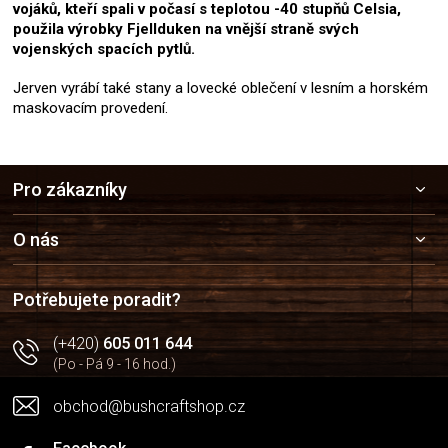
vojáků, kteří spali v počasí s teplotou -40 stupňů Celsia,
použila výrobky Fjellduken na vnější straně svých
vojenských spacích pytlů.
Jerven vyrábí také stany a lovecké oblečení v lesním a horském
maskovacím provedení.
Z
Pro zákazníky
á
p
a
O nás
t
í
Potřebujete poradit?
(+420)
605 011 644
(Po - Pá 9 - 16 hod.)
obchod@bushcraftshop.cz