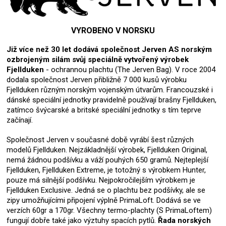
VYROBENO V NORSKU
Již více než 30 let dodává společnost Jerven AS norským
ozbrojeným silám svůj speciálně vytvořený výrobek
Fjellduken
- ochrannou plachtu (The Jerven Bag). V roce 2004
dodala společnost Jerven přibližně 7 000 kusů výrobku
Fjellduken různým norským vojenským útvarům. Francouzské i
dánské speciální jednotky pravidelně používají brašny Fjellduken,
zatímco švýcarské a britské speciální jednotky s tím teprve
začínají.
Společnost Jerven v současné době vyrábí šest různých
modelů Fjellduken. Nejzákladnější výrobek, Fjellduken Original,
nemá žádnou podšívku a váží pouhých 650 gramů. Nejteplejší
Fjellduken, Fjellduken Extreme, je totožný s výrobkem Hunter,
pouze má silnější podšívku. Nejpokročilejším výrobkem je
Fjellduken Exclusive. Jedná se o plachtu bez podšívky, ale se
zipy umožňujícími připojení výplně PrimaLoft. Dodává se ve
verzích 60gr a 170gr. Všechny termo-plachty (S PrimaLoftem)
fungují dobře také jako výztuhy spacích pytlů.
Řada norských