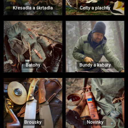
Křesadla a škrtadla
Celty a plachty
Batohy
Bundy a kabáty
Brousky
Novinky