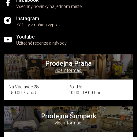
Facebook
Všechny novinky na jednom místě
Instagram
Zážitky z našich výprav
Youtube
Užitečné recenze a návody
Prodejna Praha
více informací
Na Václavce 28
Po - Pá:
150 00 Praha 5
10:00 - 18:00 hod.
Prodejna Šumperk
více informací