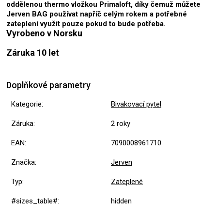
oddělenou thermo vložkou Primaloft, díky čemuž můžete
Jerven BAG používat napříč celým rokem a potřebné
zateplení využít pouze pokud to bude potřeba.
Vyrobeno v Norsku
Záruka 10 let
Doplňkové parametry
Kategorie
:
Bivakovací pytel
Záruka
:
2 roky
EAN
:
7090008961710
Značka
:
Jerven
Typ
:
Zateplené
#sizes_table#
:
hidden