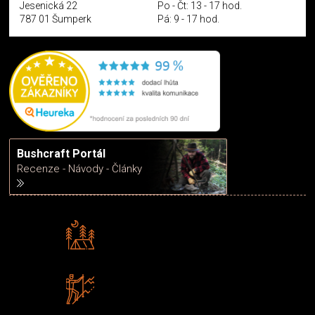
Jesenická 22
Po - Čt: 13 - 17 hod.
787 01 Šumperk
Pá: 9 - 17 hod.
Bushcraft Portál
Recenze - Návody - Články
Rádi předáváme zkušenosti
Poradíme vám s výběrem
Zboží sami testujeme
U nás nekoupíte „zajíce v pytli“