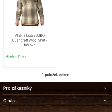
i
k
s
t
p
ů
r
o
d
u
Vlněná košile JUBÖ
k
Bushcraft Wool Shirt -
t
béžová
ů
skladem
(1 ks)
1
položek celkem
O
v
Z
l
Pro zákazníky
á
á
p
d
a
a
O nás
c
t
í