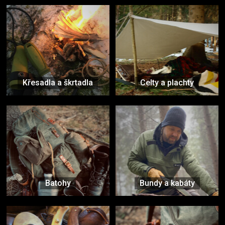
Křesadla a škrtadla
Celty a plachty
Batohy
Bundy a kabáty