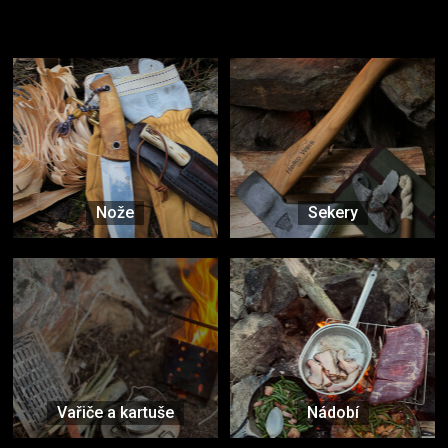
Užijte si to v přírodě
Vybavení, na které spoléháte nejčastěji
Nože
Sekery
Vařiče a kartuše
Nádobí