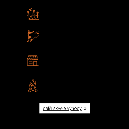
Rádi předáváme zkušenosti
Poradíme vám s výběrem
Zboží sami testujeme
U nás nekoupíte „zajíce v pytli“
2 kamenné prodejny
Navštivte nás v Praze a
Šumperku
Vlastní značka JuBö
Poctivá ruční výroba v ČR
další skvělé výhody