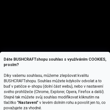
Dáte BUSHCRAFTshopu souhlas s využíváním COOKIES,
prosím?
Díky vašemu souhlasu, můžeme zlepšovat kvalitu
BUSHCRAFTshopu.
Souhlas můžete kdykoliv odvolat a to
buď v patičce e-shopu (dolní část webu), nebo v nastavení
svého prohlížeče (Chrome, Explorer, Opera, Firefox a další).
Stejně tak můžete svůj souhlas modifikovat kliknutím na
tlačítko "
Nastavení
" v levém dolním rohu a povolit jen to, co
Přihlásit se
považujete za vhodné.