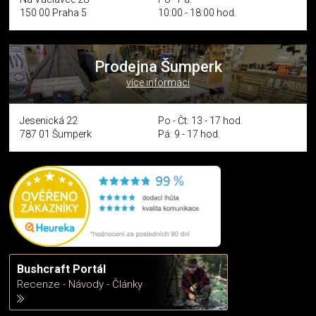
150 00 Praha 5
10:00 - 18:00 hod.
Prodejna Šumperk
více informací
Jesenická 22
Po - Čt: 13 - 17 hod.
787 01 Šumperk
Pá: 9 - 17 hod.
Bushcraft Portál
Recenze - Návody - Články