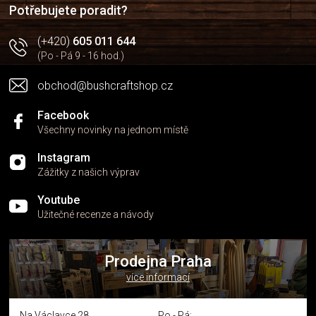
í
p
Potřebujete poradit?
r
v
(+420)
605 011 644
k
(Po - Pá 9 - 16 hod.)
y
v
obchod@bushcraftshop.cz
ý
p
i
Facebook
s
Všechny novinky na jednom místě
u
Instagram
Zážitky z našich výprav
Youtube
Užitečné recenze a návody
Prodejna Praha
více informací
Na Václavce 28
Po - Pá: