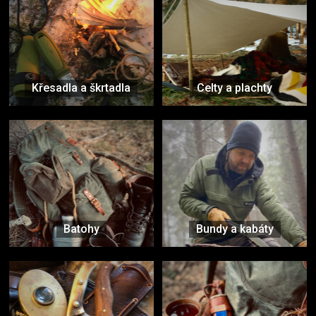
Křesadla a škrtadla
Celty a plachty
Batohy
Bundy a kabáty