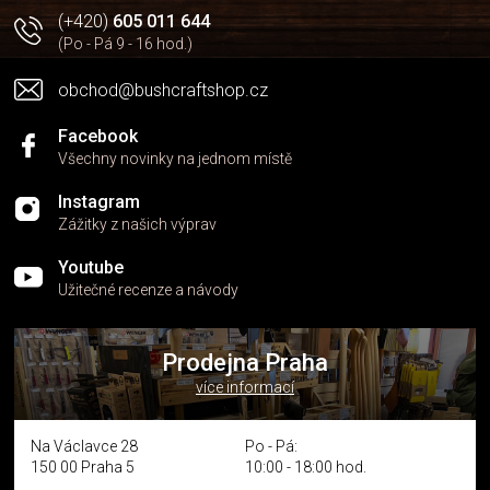
i
(+420)
605 011 644
s
u
(Po - Pá 9 - 16 hod.)
obchod@bushcraftshop.cz
Facebook
Všechny novinky na jednom místě
Instagram
Zážitky z našich výprav
Youtube
Užitečné recenze a návody
Prodejna Praha
více informací
Na Václavce 28
Po - Pá:
150 00 Praha 5
10:00 - 18:00 hod.