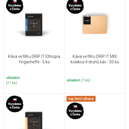
ý
r
p
o
i
d
s
u
p
k
r
t
o
ů
d
u
Káva ve filtru DRIP IT Ethiopia
Káva ve filtru DRIP IT MIX
k
Yirgacheffe - 5 ks
kolekce 4 druhů káv - 50 ks
t
ů
skladem
skladem
(7 ks)
(11 ks)
top letní výbava