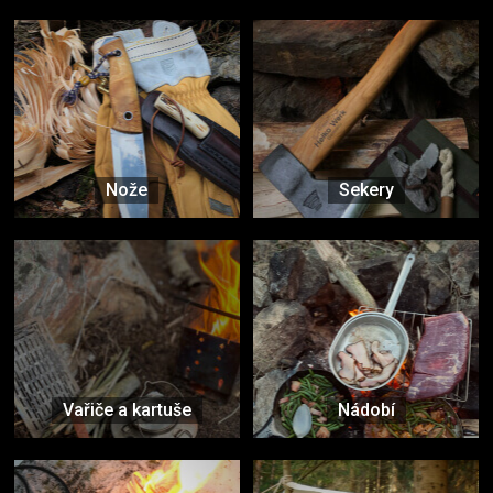
Nože
Sekery
Vařiče a kartuše
Nádobí