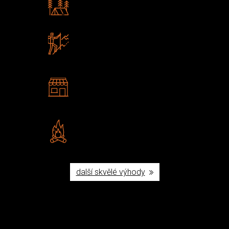
Poradíme vám s výběrem
Zboží sami testujeme
U nás nekoupíte „zajíce v pytli“
2 kamenné prodejny
Navštivte nás v Praze a
Šumperku
Vlastní značka JuBö
Poctivá ruční výroba v ČR
další skvělé výhody
Užijte si to v přírodě
Vybavení, na které spoléháte nejčastěji