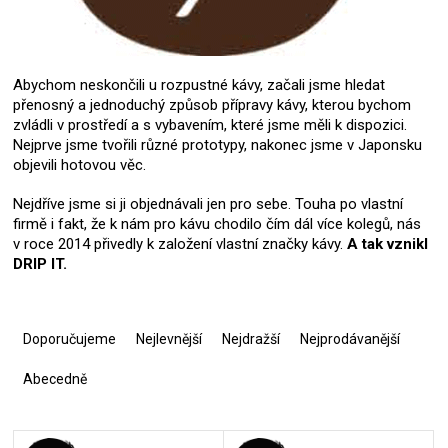
Abychom neskončili u rozpustné kávy, začali jsme hledat
přenosný a jednoduchý způsob přípravy kávy, kterou bychom
zvládli v prostředí a s vybavením, které jsme měli k dispozici.
Nejprve jsme tvořili různé prototypy, nakonec jsme v Japonsku
objevili hotovou věc.
Nejdříve jsme si ji objednávali jen pro sebe. Touha po vlastní
firmě i fakt, že k nám pro kávu chodilo čím dál více kolegů, nás
v roce 2014 přivedly k založení vlastní značky kávy.
A tak vznikl
DRIP IT.
Ř
a
Doporučujeme
Nejlevnější
Nejdražší
Nejprodávanější
z
e
Abecedně
n
í
V
p