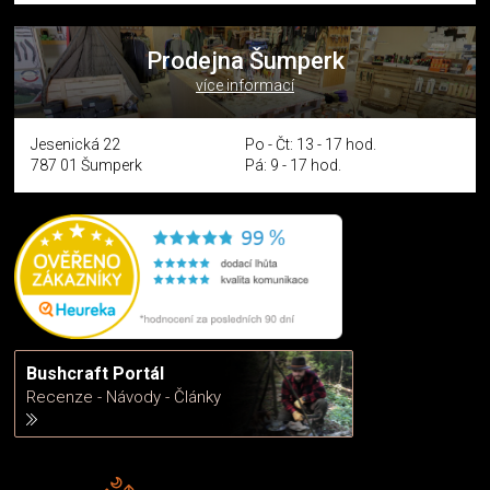
Prodejna Šumperk
více informací
Jesenická 22
Po - Čt: 13 - 17 hod.
787 01 Šumperk
Pá: 9 - 17 hod.
Bushcraft Portál
Recenze - Návody - Články
Rádi předáváme zkušenosti