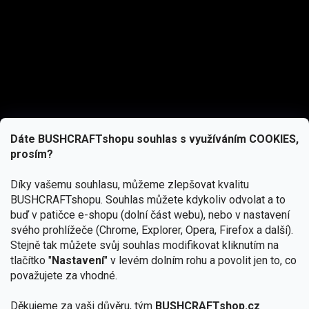
Dáte BUSHCRAFTshopu souhlas s využíváním COOKIES,
prosím?
Díky vašemu souhlasu, můžeme zlepšovat kvalitu
BUSHCRAFTshopu.
Souhlas můžete kdykoliv odvolat a to
buď v patičce e-shopu (dolní část webu), nebo v nastavení
svého prohlížeče (Chrome, Explorer, Opera, Firefox a další).
Stejně tak můžete svůj souhlas modifikovat kliknutím na
tlačítko "
Nastavení
" v levém dolním rohu a povolit jen to, co
Přihlásit se
považujete za vhodné.
Vložením e-mailu souhlasíte s
Děkujeme za vaši důvěru, tým
BUSHCRAFTshop.cz
podmínkami ochrany osobních údajů