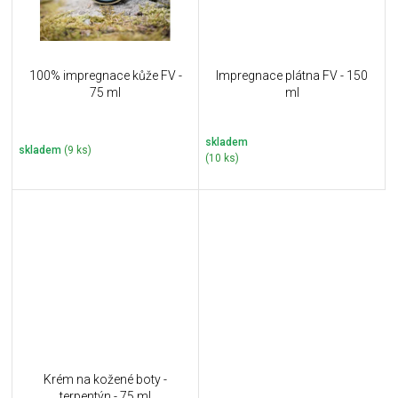
100% impregnace kůže FV -
Impregnace plátna FV - 150
75 ml
ml
skladem
skladem
(9 ks)
(10 ks)
Krém na kožené boty -
terpentýn - 75 ml