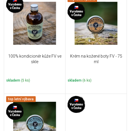
ý
r
p
o
i
d
s
u
p
k
r
t
o
ů
d
u
100% kondicionér kůže FV ve
Krém na kožené boty FV - 75
k
skle
ml
t
ů
skladem
(5 ks)
skladem
(6 ks)
top letní výbava