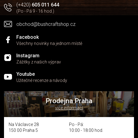
(+420)
605 011 644
s
u
(Po - Pá 9 - 16 hod.)
obchod@bushcraftshop.cz
Facebook
Všechny novinky na jednom místě
Instagram
Zážitky z našich výprav
Youtube
Užitečné recenze a návody
Prodejna Praha
více informací
Na Václavce 28
Po - Pá:
150 00 Praha 5
10:00 - 18:00 hod.