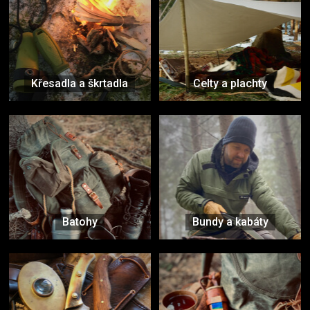
Křesadla a škrtadla
Celty a plachty
Batohy
Bundy a kabáty