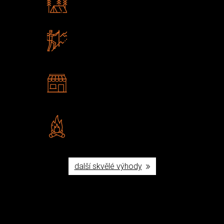
Poradíme vám s výběrem
Zboží sami testujeme
U nás nekoupíte „zajíce v pytli“
2 kamenné prodejny
Navštivte nás v Praze a
Šumperku
Vlastní značka JuBö
Poctivá ruční výroba v ČR
další skvělé výhody
Užijte si to v přírodě
Vybavení, na které spoléháte nejčastěji