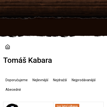
Přejít
na
obsah
Tomáš Kabara
Ř
a
Doporučujeme
Nejlevnější
Nejdražší
Nejprodávanější
z
e
Abecedně
n
í
V
p
top letní výbava