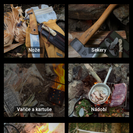
Nože
Sekery
Vařiče a kartuše
Nádobí