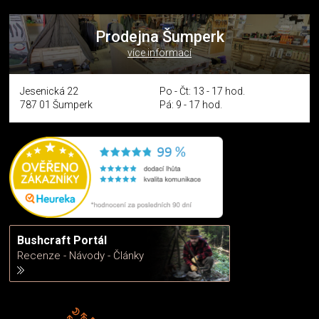
Prodejna Šumperk
více informací
Jesenická 22
Po - Čt: 13 - 17 hod.
787 01 Šumperk
Pá: 9 - 17 hod.
Bushcraft Portál
Recenze - Návody - Články
Rádi předáváme zkušenosti