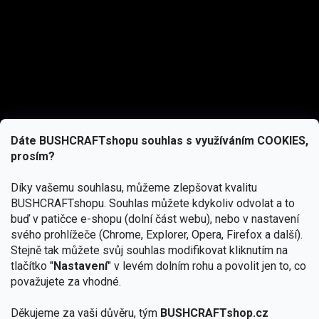
Dáte BUSHCRAFTshopu souhlas s využíváním COOKIES,
prosím?
Díky vašemu souhlasu, můžeme zlepšovat kvalitu
BUSHCRAFTshopu.
Souhlas můžete kdykoliv odvolat a to
buď v patičce e-shopu (dolní část webu), nebo v nastavení
svého prohlížeče (Chrome, Explorer, Opera, Firefox a další).
Stejně tak můžete svůj souhlas modifikovat kliknutím na
tlačítko "
Nastavení
" v levém dolním rohu a povolit jen to, co
Přihlásit se
považujete za vhodné.
Vložením e-mailu souhlasíte s
Děkujeme za vaši důvěru, tým
BUSHCRAFTshop.cz
podmínkami ochrany osobních údajů