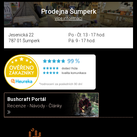
Prodejna Šumperk
více informací
Jesenická 22
Po - Čt: 13 - 17 hod.
787 01 Šumperk
Pá: 9 - 17 hod.
Bushcraft Portál
Recenze - Návody - Články
Rádi předáváme zkušenosti