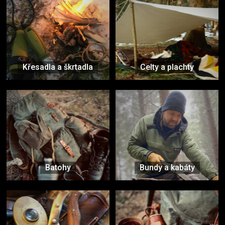
Křesadla a škrtadla
Celty a plachty
Batohy
Bundy a kabáty