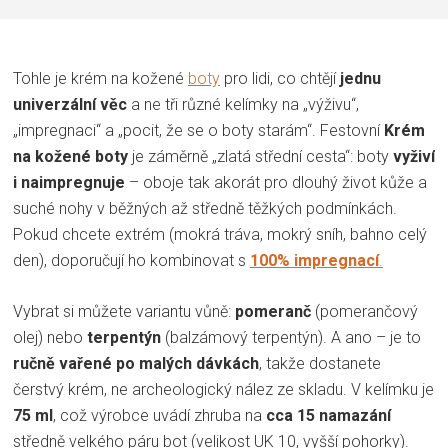
Tohle je krém na kožené
boty
pro lidi, co chtějí
jednu
univerzální věc
a ne tři různé kelímky na „výživu“,
„impregnaci“ a „pocit, že se o boty starám“. Festovní
Krém
na kožené boty
je záměrně „zlatá střední cesta“: boty
vyživí
i naimpregnuje
– oboje tak akorát pro dlouhý život kůže a
suché nohy v běžných až středně těžkých podmínkách.
Pokud chcete extrém (mokrá tráva, mokrý sníh, bahno celý
den), doporučují ho kombinovat s
100% impregnací
.
Vybrat si můžete variantu vůně:
pomeranč
(pomerančový
olej) nebo
terpentýn
(balzámový terpentýn). A ano – je to
ručně vařené po malých dávkách
, takže dostanete
čerstvý krém, ne archeologický nález ze skladu. V kelímku je
75 ml
, což výrobce uvádí zhruba na
cca 15 namazání
středně velkého páru bot (velikost UK 10, vyšší pohorky).