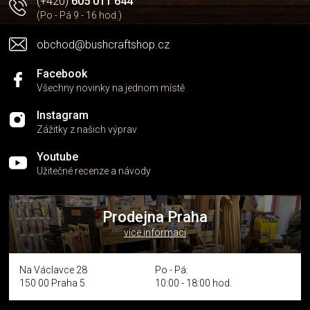
(+420)
605 011 644
(Po - Pá 9 - 16 hod.)
obchod@bushcraftshop.cz
Facebook
Všechny novinky na jednom místě
Instagram
Zážitky z našich výprav
Youtube
Užitečné recenze a návody
Prodejna Praha
více informací
Na Václavce 28
Po - Pá:
150 00 Praha 5
10:00 - 18:00 hod.