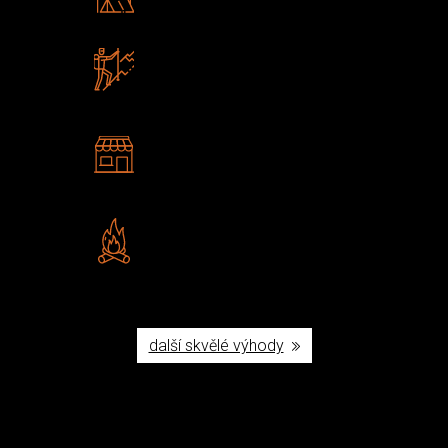
Poradíme vám s výběrem
Zboží sami testujeme
U nás nekoupíte „zajíce v pytli“
2 kamenné prodejny
Navštivte nás v Praze a
Šumperku
Vlastní značka JuBö
Poctivá ruční výroba v ČR
další skvělé výhody
Užijte si to v přírodě