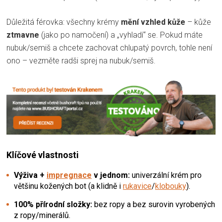
Důležitá férovka: všechny krémy
mění vzhled kůže
– kůže
ztmavne
(jako po namočení) a „vyhladí“ se. Pokud máte
nubuk/semiš a chcete zachovat chlupatý povrch, tohle není
ono – vezměte radši sprej na nubuk/semiš.
Klíčové vlastnosti
Výživa +
impregnace
v jednom:
univerzální krém pro
většinu kožených bot (a klidně i
rukavice
/
klobouky
).
100% přírodní složky:
bez ropy a bez surovin vyrobených
z ropy/minerálů.