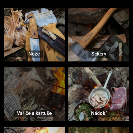
Vybavení, na které spoléháte nejčastěji
Nože
Sekery
Vařiče a kartuše
Nádobí