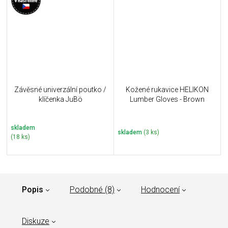
Závěsné univerzální poutko /
Kožené rukavice HELIKON
klíčenka JuBö
Lumber Gloves - Brown
skladem
skladem
(3 ks)
(18 ks)
Popis
Podobné (8)
Hodnocení
Diskuze