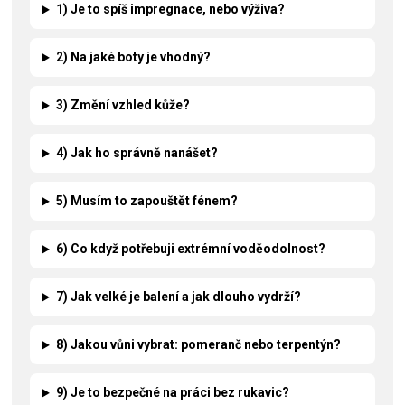
1) Je to spíš impregnace, nebo výživa?
2) Na jaké boty je vhodný?
3) Změní vzhled kůže?
4) Jak ho správně nanášet?
5) Musím to zapouštět fénem?
6) Co když potřebuji extrémní voděodolnost?
7) Jak velké je balení a jak dlouho vydrží?
8) Jakou vůni vybrat: pomeranč nebo terpentýn?
9) Je to bezpečné na práci bez rukavic?