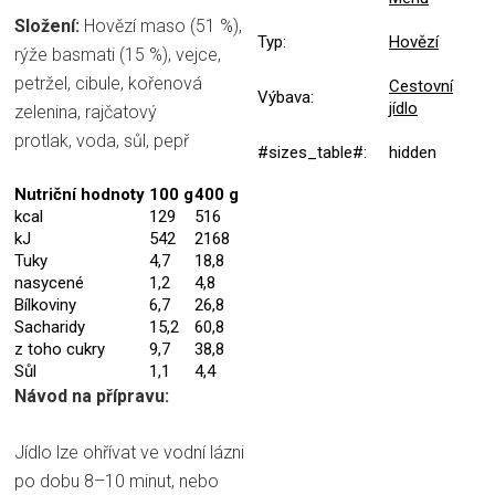
Složení:
Hovězí maso (51 %),
Typ
:
Hovězí
rýže basmati (15 %), vejce,
petržel, cibule, kořenová
Cestovní
Výbava
:
jídlo
zelenina, rajčatový
protlak, voda, sůl, pepř
#sizes_table#
:
hidden
Nutriční hodnoty
100 g
400 g
kcal
129
516
kJ
542
2168
Tuky
4,7
18,8
nasycené
1,2
4,8
Bílkoviny
6,7
26,8
Sacharidy
15,2
60,8
z toho cukry
9,7
38,8
Sůl
1,1
4,4
Návod na přípravu:
Jídlo lze ohřívat ve vodní lázni
po dobu 8–10 minut, nebo