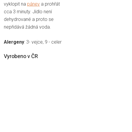
vyklopit na
pánev
a prohřát
cca 3 minuty. Jídlo není
dehydrované a proto se
nepřidává žádná voda.
Alergeny
: 3- vejce, 9 - celer
Vyrobeno v ČR
Adventure Menu Kuřecí křídla
Adventure Menu Jelení ragú s