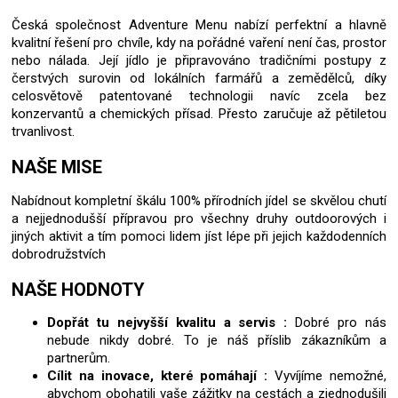
Česká společnost Adventure Menu nabízí perfektní a hlavně
kvalitní řešení pro chvíle, kdy na pořádné vaření není čas, prostor
nebo nálada. Její jídlo je připravováno tradičními postupy z
čerstvých surovin od lokálních farmářů a zemědělců, díky
celosvětově patentované technologii navíc zcela bez
konzervantů a chemických přísad. Přesto zaručuje až pětiletou
trvanlivost.
NAŠE MISE
Nabídnout kompletní škálu 100% přírodních jídel se skvělou chutí
a nejjednodušší přípravou pro všechny druhy outdoorových i
jiných aktivit a tím pomoci lidem jíst lépe při jejich každodenních
dobrodružstvích
NAŠE HODNOTY
Dopřát tu nejvyšší kvalitu a servis :
Dobré pro nás
nebude nikdy dobré. To je náš příslib zákazníkům a
partnerům.
Cílit na inovace, které pomáhají :
Vyvíjíme nemožné,
abychom obohatili vaše zážitky na cestách a zjednodušili