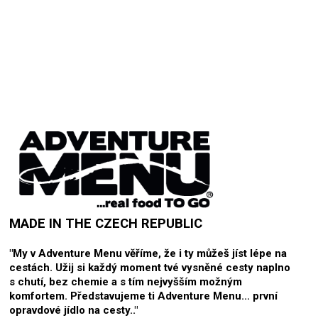
Buďte první, kdo napíše příspěvek k této položce.
Pouze registrovaní uživatelé mohou vkládat příspěvky. Prosím
přihlaste se
nebo se
registrujte
.
MADE IN THE CZECH REPUBLIC
"My v Adventure Menu věříme, že i ty můžeš jíst lépe na
cestách.
Užij si každý moment tvé vysněné cesty naplno
s chutí, bez chemie a s tím nejvyšším možným
komfortem.
Představujeme ti Adventure Menu... první
opravdové jídlo na cesty.."