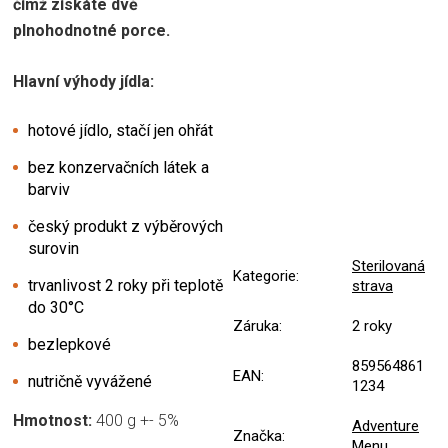
čímž získáte dvě
plnohodnotné porce.
Hlavní výhody jídla:
hotové jídlo, stačí jen ohřát
bez konzervačních látek a
barviv
český produkt z výběrových
surovin
Sterilovaná
Kategorie
:
trvanlivost 2 roky při teplotě
strava
do 30°C
Záruka
:
2 roky
bezlepkové
859564861
EAN
:
nutričně vyvážené
1234
Hmotnost:
400 g +- 5%
Adventure
Značka
:
Menu