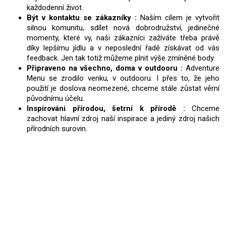
každodenní život.
Být v kontaktu se zákazníky :
Naším cílem je vytvořit
silnou komunitu, sdílet nová dobrodružství, jedinečné
momenty, které vy, naši zákazníci zažíváte třeba právě
díky lepšímu jídlu a v neposlední řadě získávat od vás
feedback. Jen tak totiž můžeme plnit výše zmíněné body.
Připraveno na všechno, doma v outdooru :
Adventure
Menu se zrodilo venku, v outdooru. I přes to, že jeho
použití je doslova neomezené, chceme stále zůstat věrní
původnímu účelu.
Inspirováni přírodou, šetrní k přírodě :
Chceme
zachovat hlavní zdroj naší inspirace a jediný zdroj našich
přírodních surovin.