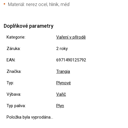
Materiál: nerez ocel, hliník, měď
Doplňkové parametry
Kategorie
:
Vaření v přírodě
Záruka
:
2 roky
EAN
:
6971490125792
Značka
:
Trangia
Typ
:
Plynové
Výbava
:
Vařič
Typ paliva
:
Plyn
Položka byla vyprodána…