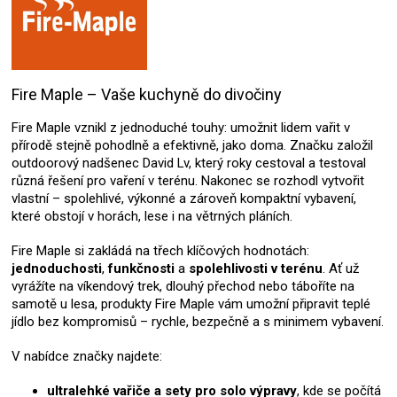
Fire Maple – Vaše kuchyně do divočiny
Fire Maple vznikl z jednoduché touhy: umožnit lidem vařit v
přírodě stejně pohodlně a efektivně, jako doma. Značku založil
outdoorový nadšenec David Lv, který roky cestoval a testoval
různá řešení pro vaření v terénu. Nakonec se rozhodl vytvořit
vlastní – spolehlivé, výkonné a zároveň kompaktní vybavení,
které obstojí v horách, lese i na větrných pláních.
Fire Maple si zakládá na třech klíčových hodnotách:
jednoduchosti
,
funkčnosti
a
spolehlivosti v terénu
. Ať už
vyrážíte na víkendový trek, dlouhý přechod nebo táboříte na
samotě u lesa, produkty Fire Maple vám umožní připravit teplé
jídlo bez kompromisů – rychle, bezpečně a s minimem vybavení.
V nabídce značky najdete:
ultralehké vařiče a sety pro solo výpravy
, kde se počítá