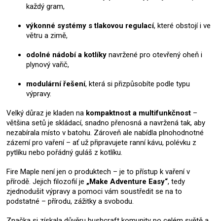
každý gram,
výkonné systémy s tlakovou regulací
, které obstojí i ve
větru a zimě,
odolné nádobí a kotlíky
navržené pro otevřený oheň i
plynový vařič,
modulární řešení
, která si přizpůsobíte podle typu
výpravy.
Velký důraz je kladen na
kompaktnost a multifunkčnost
–
většina setů je skládací, snadno přenosná a navržená tak, aby
nezabírala místo v batohu. Zároveň ale nabídla plnohodnotné
zázemí pro vaření – ať už připravujete ranní kávu, polévku z
pytlíku nebo pořádný guláš z kotlíku.
Fire Maple není jen o produktech – je to přístup k vaření v
přírodě. Jejich filozofií je
„Make Adventure Easy“
, tedy
zjednodušit výpravy a pomoci vám soustředit se na to
podstatné – přírodu, zážitky a svobodu.
Značka si získala důvěru bushcraft komunity po celém světě a