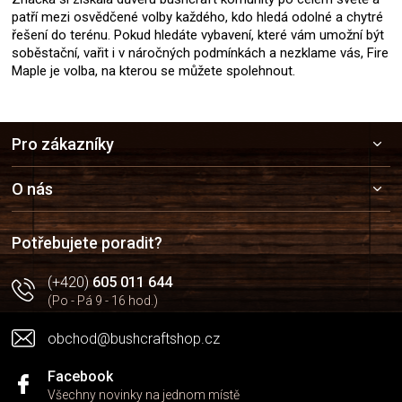
patří mezi osvědčené volby každého, kdo hledá odolné a chytré
řešení do terénu. Pokud hledáte vybavení, které vám umožní být
soběstační, vařit i v náročných podmínkách a nezklame vás, Fire
Maple je volba, na kterou se můžete spolehnout.
Z
Pro zákazníky
á
p
a
O nás
t
í
Potřebujete poradit?
(+420)
605 011 644
(Po - Pá 9 - 16 hod.)
obchod@bushcraftshop.cz
Facebook
Všechny novinky na jednom místě