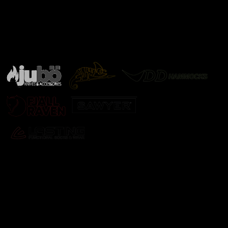
Značky ověřené samotnou přírodou
další značky
Odebírat newsletter
Vložte svůj e-mail a my vám budeme zasílat informace o
nových produktech na našem e-shopu.