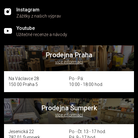
Instagram
Zážitky z našich výprav
Youtube
Užitečné recenze a návody
Prodejna Praha
více informací
Na Václavce 28
Po - Pá:
150 00 Praha 5
10:00 - 18:00 hod.
Prodejna Šumperk
více informací
Jesenická 22
Po - Čt: 13 - 17 hod.
787 01 Šumperk
Pá: 9 - 17 hod.