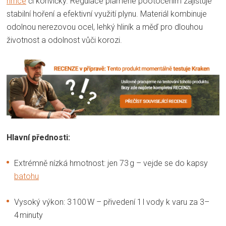
hrnce
či konvičky. Regulace plamene pootočením zajišťuje
stabilní hoření a efektivní využití plynu. Materiál kombinuje
odolnou nerezovou ocel, lehký hliník a měď pro dlouhou
životnost a odolnost vůči korozi
.
Hlavní přednosti:
Extrémně nízká hmotnost: jen 73 g – vejde se do kapsy
batohu
Vysoký výkon: 3 100 W – přivedení 1 l vody k varu za 3–
4 minuty