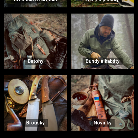
Batohy
Bundy a kabáty
Brousky
Novinky