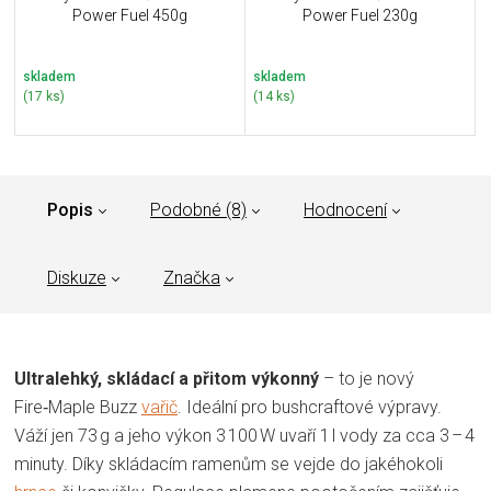
Power Fuel 450g
Power Fuel 230g
skladem
skladem
(17 ks)
(14 ks)
Popis
Podobné (8)
Hodnocení
Diskuze
Značka
Ultralehký, skládací a přitom výkonný
– to je nový
Fire‑Maple Buzz
vařič
. Ideální pro bushcraftové výpravy.
Váží jen 73 g a jeho výkon 3 100 W uvaří 1 l vody za cca 3 – 4
minuty
.
Díky skládacím ramenům se vejde do jakéhokoli