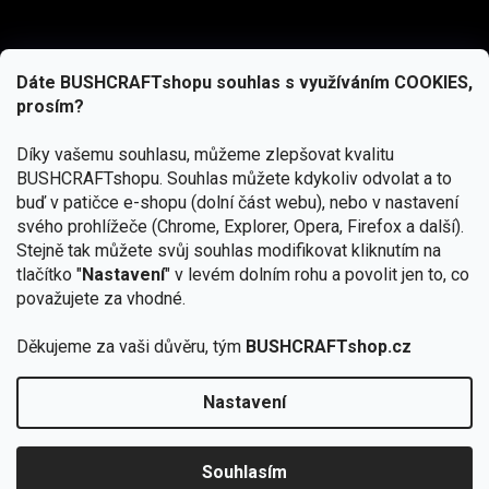
Dáte BUSHCRAFTshopu souhlas s využíváním COOKIES,
prosím?
Díky vašemu souhlasu, můžeme zlepšovat kvalitu
BUSHCRAFTshopu.
Souhlas můžete kdykoliv odvolat a to
buď v patičce e-shopu (dolní část webu), nebo v nastavení
svého prohlížeče (Chrome, Explorer, Opera, Firefox a další).
Stejně tak můžete svůj souhlas modifikovat kliknutím na
tlačítko "
Nastavení
" v levém dolním rohu a povolit jen to, co
Přihlásit se
považujete za vhodné.
Vložením e-mailu souhlasíte s
podmínkami ochrany osobních údajů
Děkujeme za vaši důvěru, tým
BUSHCRAFTshop.cz
Nastavení
Od 27.7. - 7.8. bude prodejna v Praze uzavřena.
Copyright 2026
BUSHCRAFTshop.cz
. Všechna práva
🏕️ Kupte do 12. 8. jakýkoliv produkt JuBö a
vyhrazena.
Upravit nastavení cookies
zapojte se do slosování o kurz s
Souhlasím
Krakenem.
VYBRAT JuBö »