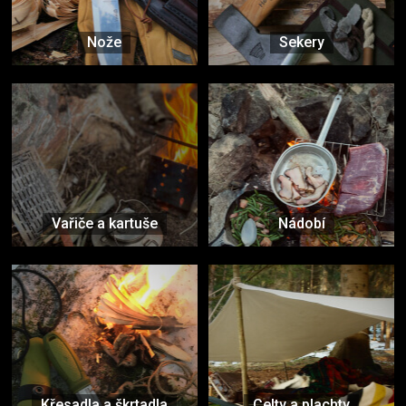
Nože
Sekery
Vařiče a kartuše
Nádobí
Křesadla a škrtadla
Celty a plachty