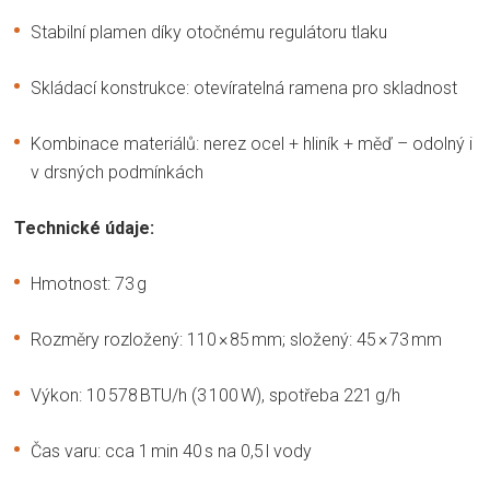
Stabilní plamen díky otočnému regulátoru tlaku
Skládací konstrukce: otevíratelná ramena pro skladnost
Kombinace materiálů: nerez ocel + hliník + měď – odolný i
v drsných podmínkách
Technické údaje:
Hmotnost: 73 g
Rozměry rozložený: 110 × 85 mm; složený: 45 × 73 mm
Výkon: 10 578 BTU/h (3 100 W), spotřeba 221 g/h
Čas varu: cca 1 min 40 s na 0,5 l vody