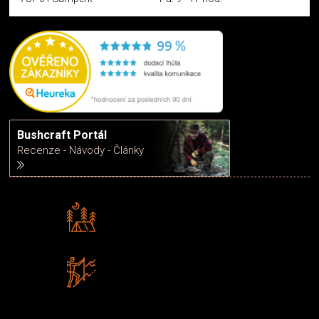
Bushcraft Portál
Recenze - Návody - Články
Rádi předáváme zkušenosti
Poradíme vám s výběrem
Zboží sami testujeme
U nás nekoupíte „zajíce v pytli“