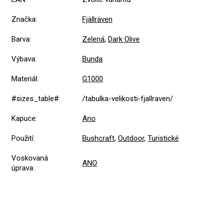
Značka
:
Fjällräven
Barva
:
Zelená
,
Dark Olive
Výbava
:
Bunda
Materiál
:
G1000
#sizes_table#
:
/tabulka-velikosti-fjallraven/
Kapuce
:
Ano
Použití
:
Bushcraft
,
Outdoor
,
Turistické
Voskovaná
ANO
úprava
: