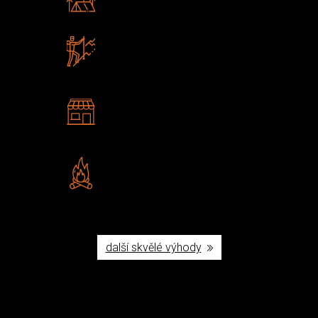
Poradíme vám s výběrem
Zboží sami testujeme
U nás nekoupíte „zajíce v pytli“
2 kamenné prodejny
Navštivte nás v Praze a
Šumperku
Vlastní značka JuBö
Poctivá ruční výroba v ČR
další skvělé výhody
Užijte si to v přírodě