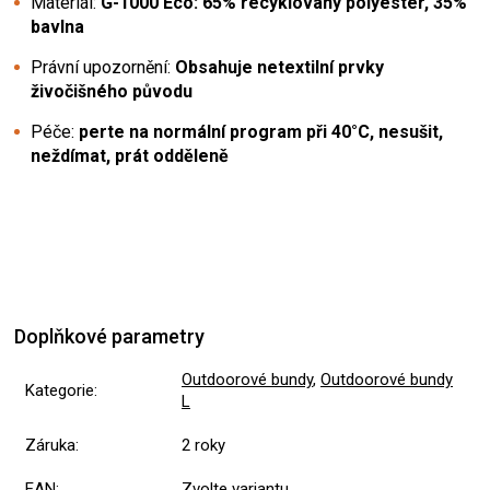
Materiál:
G-1000 Eco: 65% recyklovaný polyester, 35%
bavlna
Právní upozornění:
Obsahuje netextilní prvky
živočišného původu
Péče:
perte na normální program při 40°C, nesušit,
neždímat, prát odděleně
Doplňkové parametry
Outdoorové bundy
,
Outdoorové bundy
Kategorie
:
L
Záruka
:
2 roky
EAN
:
Zvolte variantu