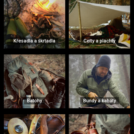
Křesadla a škrtadla
Celty a plachty
Batohy
Bundy a kabáty