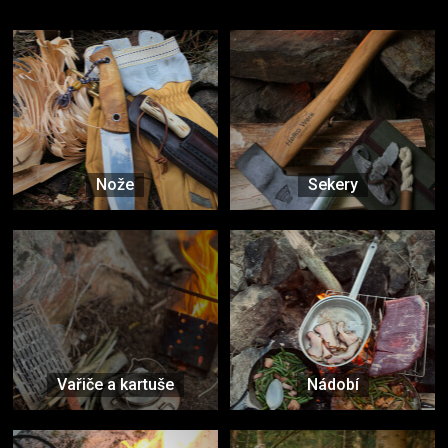
Vybavení, na které spoléháte nejčastěji
Nože
Sekery
Vařiče a kartuše
Nádobí