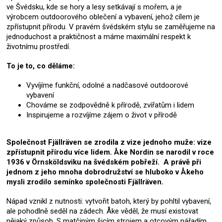
ve Švédsku, kde se hory a lesy setkávají s mořem, a je
výrobcem outdoorového oblečení a vybavení, jehož cílem je
zpřístupnit přírodu. V pravém švédském stylu se zaměřujeme na
jednoduchost a praktičnost a máme maximální respekt k
životnímu prostředí.
To je to, co děláme:
Vyvíjíme funkční, odolné a nadčasové outdoorové
vybavení
Chováme se zodpovědně k přírodě, zvířatům i lidem
Inspirujeme a rozvíjíme zájem o život v přírodě
Společnost Fjällräven se zrodila z vize jednoho muže: vize
zpřístupnit přírodu více lidem. Åke Nordin se narodil v roce
1936 v Örnsköldsviku na švédském pobřeží. A právě při
jednom z jeho mnoha dobrodružství se hluboko v Åkeho
mysli zrodilo semínko společnosti Fjällräven.
Nápad vznikl z nutnosti: vytvořit batoh, který by pohltil vybavení,
ale pohodlně seděl na zádech. Åke věděl, že musí existovat
nějaký způsob. S matčiným šicím strojem a otcovým nářadím