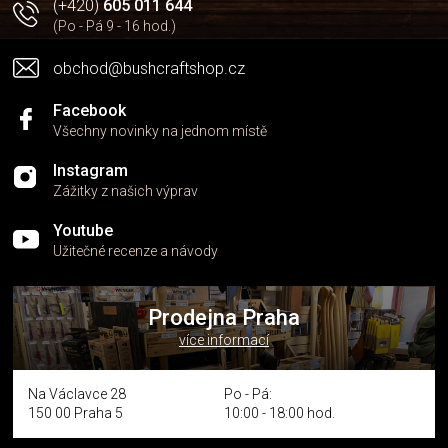
(+420)
605 011 644
(Po - Pá 9 - 16 hod.)
obchod@bushcraftshop.cz
Facebook
Všechny novinky na jednom místě
Instagram
Zážitky z našich výprav
Youtube
Užitečné recenze a návody
Prodejna Praha
více informací
Na Václavce 28
Po - Pá:
150 00 Praha 5
10:00 - 18:00 hod.