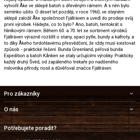
vytvořil Åke ve sklepě batoh s dřevěným rámem. A s ním bylo
semínko ušito. O deset let později, v roce 1960, ve stejném
sklepě založil Åke společnost Fjällräven a uvedl do prodeje svůj
první výrobek. Hádejte, co to bylo? Ano, batoh; tentokrát s
hliníkovým rámem. Během 60. a 70. let se sortiment výrobků
Fjällräven výrazně rozšířil o stany, spací pytle, bundy a kalhoty, a
to díky Åkeho tvrdohlavému přesvědčení, že vždy musí existovat
způsob - praktické řešení. Bunda Greenland, péřová bunda
Expedition a batoh Kånken se staly určujícími výrobky. Prakticky
každý druhý Švéd, od zapáleného trekaře po nadšeného
milovníka přírody, nosil a důvěřoval značce Fjällräven.
Z
Pro zákazníky
á
p
a
O nás
t
í
Potřebujete poradit?