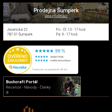
Prodejna Šumperk
více informací
Jesenická 22
Po - Čt: 13 - 17 hod.
787 01 Šumperk
Pá: 9 - 17 hod.
Bushcraft Portál
Recenze - Návody - Články
Rádi předáváme zkušenosti