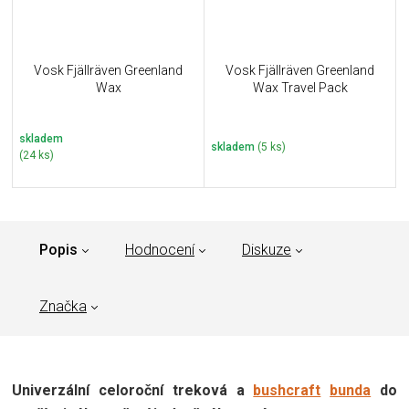
Vosk Fjällräven Greenland
Vosk Fjällräven Greenland
Wax
Wax Travel Pack
skladem
skladem
(5 ks)
(24 ks)
Popis
Hodnocení
Diskuze
Značka
Univerzální celoroční treková a
bushcraft
bunda
do