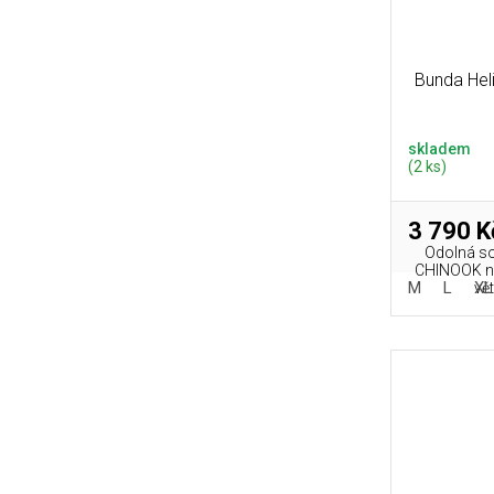
Bunda Hel
skladem
(2 ks)
3 790 K
Odolná so
CHINOOK na
M
L
XL
vět