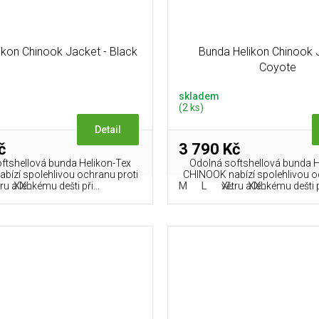
ikon Chinook Jacket - Black
Bunda Helikon Chinook 
Coyote
skladem
(2 ks)
Detail
č
3 790 Kč
ftshellová bunda Helikon-Tex
Odolná softshellová bunda H
bízí spolehlivou ochranu proti
CHINOOK nabízí spolehlivou o
XXL
M
L
XL
XXL
ru a lehkému dešti při...
větru a lehkému dešti př