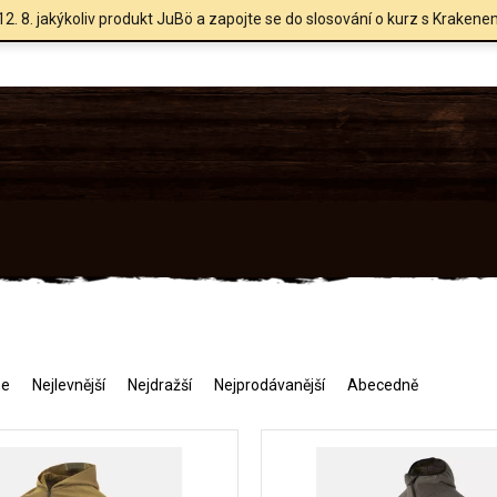
12. 8. jakýkoliv produkt JuBö a zapojte se do slosování o kurz s Krakene
me
Nejlevnější
Nejdražší
Nejprodávanější
Abecedně