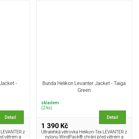
Jacket -
Bunda Helikon Levanter Jacket - Taiga
Green
skladem
(2 ks)
Detail
Detail
1 390 Kč
ex LEVANTER z
Ultralehká větrovka Helikon-Tex LEVANTER z
ed větrem a
nylonu WindPack® chrání před větrem a