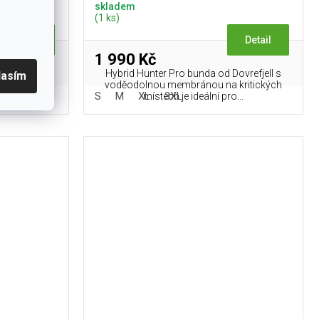
skladem
(1 ks)
Detail
Detail
1 990 Kč
aktivity, při
Hybrid Hunter Pro bunda od Dovrefjell s
lasím
m změnám
voděodolnou membránou na kritických
S
M
XL
3XL
ku,...
místech je ideální pro...