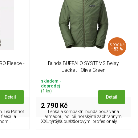
5 990 Kč
–53 %
PRO Fleece -
Bunda BUFFALO SYSTEMS Belay
Jacket - Olive Green
skladem -
doprodej
(1 ks)
Detail
Detail
2 790 Kč
n‑Tex Patriot
Lehká a kompaktní bunda používaná
 fleecu a
armádou, policií, horskými záchrannými
XXL
3XL
4XL
nom...
týmy a outdoorovými profesionály.