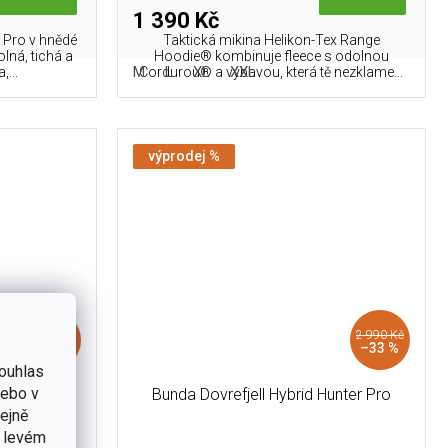
1 390 Kč
 Pro v hnědé
Taktická mikina Helikon-Tex Range
lná, tichá a
Hoodie® kombinuje fleece s odolnou
M
L
XL
XXL
...
Cordurou® a výbavou, která tě nezklame...
výprodej %
2 690 Kč
až
2 990 Kč
–33 %
–7 %
ouhlas
nebo v
Jacket -
Bunda Dovrefjell Hybrid Hunter Pro
tejně
v levém