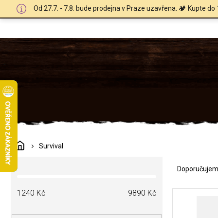
Přejít
Od 27.7. - 7.8. bude prodejna v Praze uzavřena. 🏕️ Kupte do 
na
obsah
Domů
Survival
Ř
P
a
Doporučuje
o
z
s
e
V
t
1240
Kč
9890
Kč
n
ý
r
í
p
a