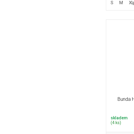
S
M
XL
Bunda H
skladem
(4 ks)