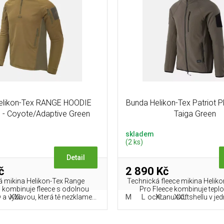
Helikon-Tex RANGE HOODIE
Bunda Helikon-Tex Patriot 
 - Coyote/Adaptive Green
Taiga Green
skladem
(2 ks)
Detail
č
2 890 Kč
á mikina Helikon-Tex Range
Technická fleece mikina Heliko
kombinuje fleece s odolnou
Pro Fleece kombinuje teplo
XXL
M
L
XL
XXL
 výbavou, která tě nezklame...
ochranu softshellu v jed