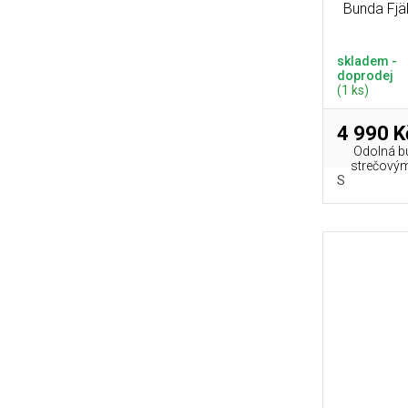
Bunda Fjä
skladem -
doprodej
(1 ks)
4 990 K
Odolná b
strečovými
S