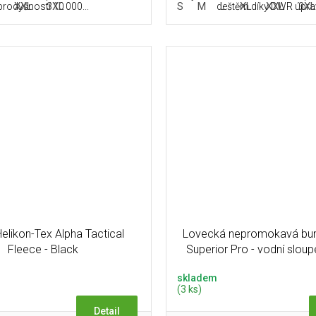
XXL
3XL
S
M
L
XL
XXL
3X
prodyšností 10 000...
deštěm díky DWR úpravě
elikon-Tex Alpha Tactical
Lovecká nepromokavá bun
Fleece - Black
Superior Pro - vodní slou
mm
skladem
(3 ks)
Detail