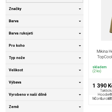
p
i
n
r
s
n
Značky
o
p
í
d
r
p
Barva
u
o
a
k
d
n
Barva rukojeti
t
u
e
ů
k
l
Pro koho
t
Mikina 
ů
TopCool
Typ nože
skladem
Velikost
(2 ks)
Výbava
1 390 K
Taktick
Vyrobeno v naší dílně
Hoodie® 
M
L
XL
Cordurou® a
Země