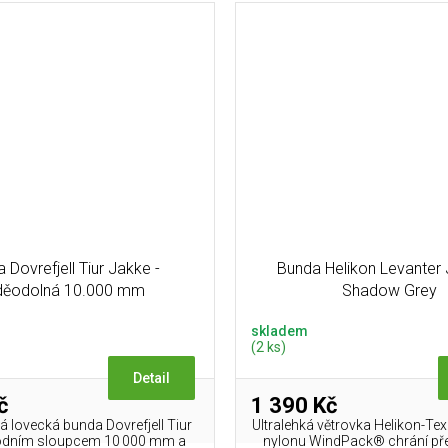
 Dovrefjell Tiur Jakke -
Bunda Helikon Levanter 
děodolná 10.000 mm
Shadow Grey
skladem
(2 ks)
Detail
č
1 390 Kč
 lovecká bunda Dovrefjell Tiur
Ultralehká větrovka Helikon-T
odním sloupcem 10 000 mm a
nylonu WindPack® chrání př