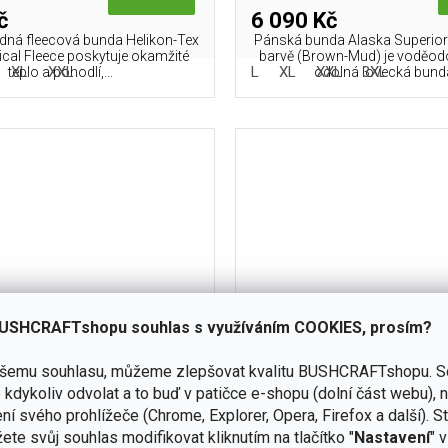
č
6 090 Kč
adná fleecová bunda Helikon-Tex
Pánská bunda Alaska Superior
ical Fleece poskytuje okamžité
barvě (Brown-Mud) je voděodo
XL
XXL
L
XL
XXL
3XL
teplo a pohodlí,...
odolná lovecká bunda,
USHCRAFTshopu souhlas s využíváním COOKIES, prosím?
2 690 Kč
až
–7 %
ašemu souhlasu, můžeme zlepšovat kvalitu BUSHCRAFTshopu.
S
kdykoliv odvolat a to buď v patičce e-shopu (dolní část webu), 
HELIKON Pilgrim Jacket -
Anorak HELIKON Pilgrim 
ní svého prohlížeče (Chrome, Explorer, Opera, Firefox a další). S
COYOTE
TAIGA GREEN
ete svůj souhlas modifikovat kliknutím na tlačítko "
Nastavení
" 