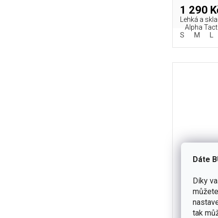
1 290 K
Lehká a skl
Alpha Tact
S
M
L
Dáte B
Díky v
můžete 
Anorak 
nastave
tak můž