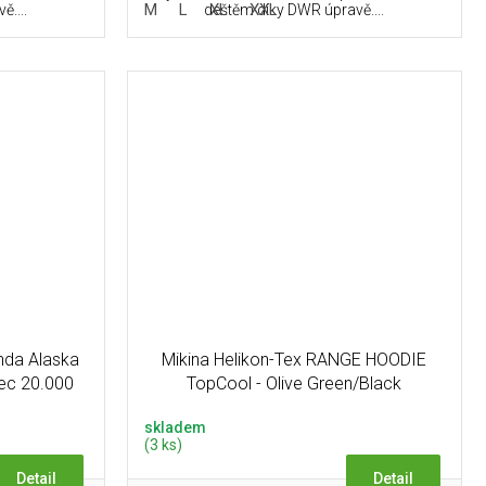
L
M
L
XL
XXL
....
deštěm díky DWR úpravě....
da Alaska
Mikina Helikon-Tex RANGE HOODIE
pec 20.000
TopCool - Olive Green/Black
skladem
(3 ks)
Detail
Detail