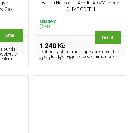
ogsö
Bunda Helikon CLASSIC ARMY fleece
rk Oak
OLIVE GREEN
skladem
(3 ks)
Detail
Detail
1 240 Kč
ená bunda
Pohodlný střih a řada kapes předurčují tuto
poskytuje
bundu k běžnému každodennímu nošení.
M
L
XL
XXL
eplem,...