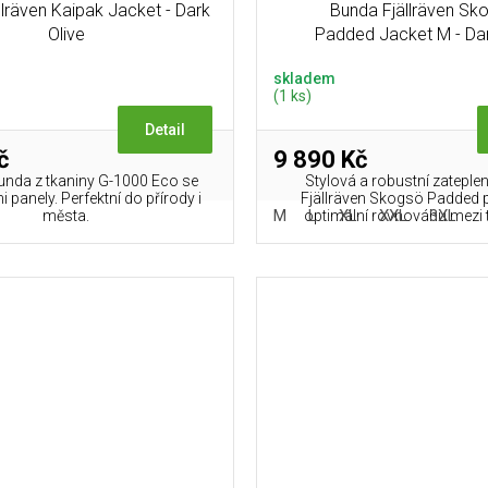
llräven Kaipak Jacket - Dark
Bunda Fjällräven Sk
Olive
Padded Jacket M - Da
skladem
(1 ks)
Detail
č
9 890 Kč
unda z tkaniny G-1000 Eco se
Stylová a robustní zatepl
 panely. Perfektní do přírody i
Fjällräven Skogsö Padded 
M
L
XL
XXL
3XL
města.
optimální rovnováhu mezi t