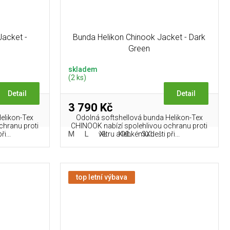
Jacket -
Bunda Helikon Chinook Jacket - Dark
Green
skladem
(2 ks)
Detail
Detail
3 790 Kč
elikon-Tex
Odolná softshellová bunda Helikon-Tex
chranu proti
CHINOOK nabízí spolehlivou ochranu proti
M
L
XL
XXL
3XL
i...
větru a lehkému dešti při...
top letní výbava