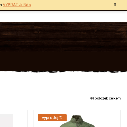
m.
VYBRAT JuBö »
44
položek celkem
výprodej %