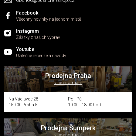
obchod@bushcraftshop.cz
u
Facebook
Všechny novinky na jednom místě
Instagram
Zážitky z našich výprav
Youtube
Užitečné recenze a návody
Prodejna Praha
více informací
Na Václavce 28
Po - Pá:
150 00 Praha 5
10:00 - 18:00 hod.
Prodejna Šumperk
více informací