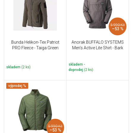
i
k
s
t
p
ů
r
5 990 Kč
o
–53 %
d
u
Bunda Helikon-Tex Patriot
Anorak BUFFALO SYSTEMS
k
PRO Fleece - Taiga Green
Men’s Active Lite Shirt - Bark
t
ů
skladem -
skladem
(2 ks)
doprodej
(2 ks)
výprodej %
5 990 Kč
–53 %