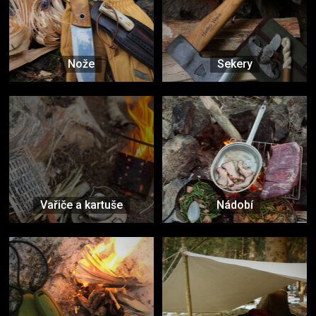
Nože
Sekery
Vařiče a kartuše
Nádobí