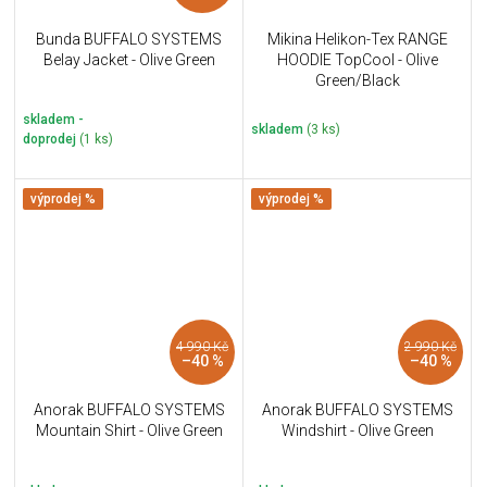
Bunda BUFFALO SYSTEMS
Mikina Helikon-Tex RANGE
Belay Jacket - Olive Green
HOODIE TopCool - Olive
Green/Black
skladem -
skladem
(3 ks)
doprodej
(1 ks)
výprodej %
výprodej %
4 990 Kč
2 990 Kč
–40 %
–40 %
Anorak BUFFALO SYSTEMS
Anorak BUFFALO SYSTEMS
Mountain Shirt - Olive Green
Windshirt - Olive Green