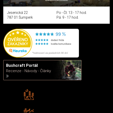
Jesenická 22
Po - Čt: 13 - 17 hod.
787 01 Šumperk
Pá: 9 - 17 hod.
Bushcraft Portál
Recenze - Návody - Články
Rádi předáváme zkušenosti
Poradíme vám s výběrem
Zboží sami testujeme