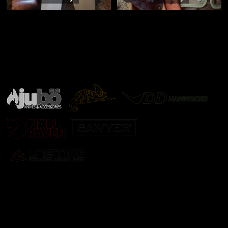
Značky ověřené samotnou přírodou
další značky
Odebírat newsletter