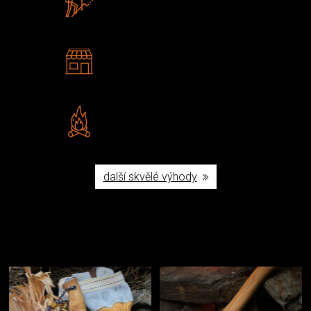
U nás nekoupíte „zajíce v pytli“
2 kamenné prodejny
Navštivte nás v Praze a
Šumperku
Vlastní značka JuBö
Poctivá ruční výroba v ČR
další skvělé výhody
Užijte si to v přírodě
Vybavení, na které spoléháte nejčastěji