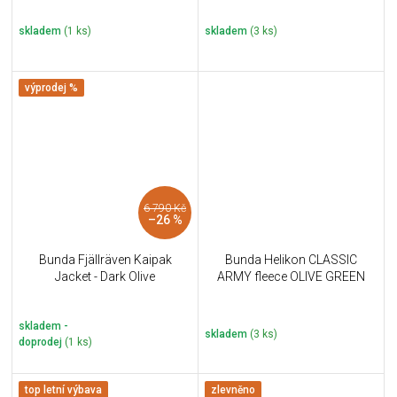
skladem
(1 ks)
skladem
(3 ks)
výprodej %
6 790 Kč
–26 %
Bunda Fjällräven Kaipak
Bunda Helikon CLASSIC
Jacket - Dark Olive
ARMY fleece OLIVE GREEN
skladem -
skladem
(3 ks)
doprodej
(1 ks)
top letní výbava
zlevněno