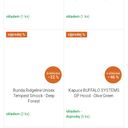
skladem
(1 ks)
skladem
(1 ks)
výprodej %
výprodej %
3 990 Kč
1 290 Kč
–32 %
–46 %
Bunda Ridgeline Unisex
Kapuce BUFFALO SYSTEMS
Tempest Smock - Deep
DP Hood - Olive Green
Forest
skladem -
skladem
(2 ks)
doprodej
(5 ks)