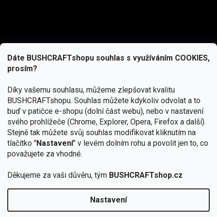
Dáte BUSHCRAFTshopu souhlas s využíváním COOKIES,
prosím?
Díky vašemu souhlasu, můžeme zlepšovat kvalitu
BUSHCRAFTshopu.
Souhlas můžete kdykoliv odvolat a to
buď v patičce e-shopu (dolní část webu), nebo v nastavení
svého prohlížeče (Chrome, Explorer, Opera, Firefox a další).
Stejně tak můžete svůj souhlas modifikovat kliknutím na
tlačítko "
Nastavení
" v levém dolním rohu a povolit jen to, co
Přihlásit se
považujete za vhodné.
Vložením e-mailu souhlasíte s
Děkujeme za vaši důvěru, tým
BUSHCRAFTshop.cz
podmínkami ochrany osobních údajů
Nastavení
Copyright 2026
BUSHCRAFTshop.cz
. Všechna práva
🏕️ Kupte do 12. 8. jakýkoliv produkt JuBö a