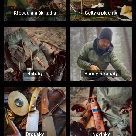
Křesadla a škrtadla
Celty a plachty
Batohy
Bundy a kabáty
Brousky
Novinky