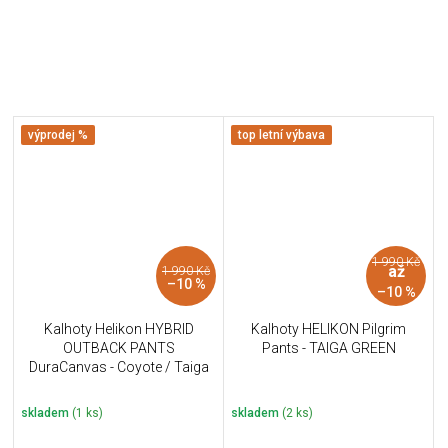
výprodej %
top letní výbava
1 990 Kč
až
1 990 Kč
–10 %
–10 %
Kalhoty Helikon HYBRID
Kalhoty HELIKON Pilgrim
OUTBACK PANTS
Pants - TAIGA GREEN
DuraCanvas - Coyote / Taiga
Green A
skladem
(1 ks)
skladem
(2 ks)