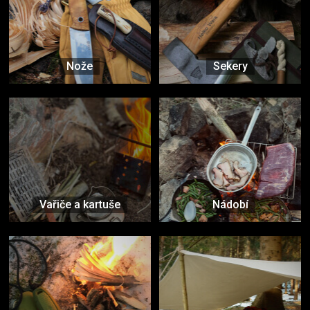
Nože
Sekery
Vařiče a kartuše
Nádobí