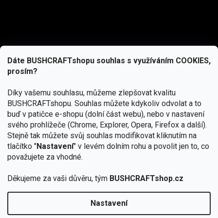
Dáte BUSHCRAFTshopu souhlas s využíváním COOKIES,
prosím?
Díky vašemu souhlasu, můžeme zlepšovat kvalitu
BUSHCRAFTshopu.
Souhlas můžete kdykoliv odvolat a to
buď v patičce e-shopu (dolní část webu), nebo v nastavení
svého prohlížeče (Chrome, Explorer, Opera, Firefox a další).
Stejně tak můžete svůj souhlas modifikovat kliknutím na
tlačítko "
Nastavení
" v levém dolním rohu a povolit jen to, co
Přihlásit se
považujete za vhodné.
Vložením e-mailu souhlasíte s
Děkujeme za vaši důvěru, tým
BUSHCRAFTshop.cz
podmínkami ochrany osobních údajů
Nastavení
Od 27.7. - 7.8. bude prodejna v Praze uzavřena.
Copyright 2026
BUSHCRAFTshop.cz
. Všechna práva