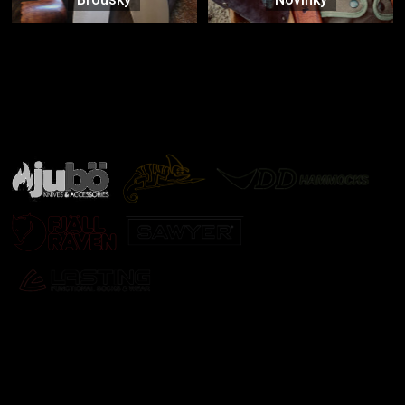
Značky ověřené samotnou přírodou
další značky
Odebírat newsletter