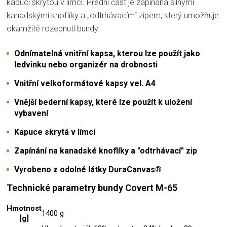
kapucí skrytou v límci. Přední část je zapínána silnými
kanadskými knoflíky a „odtrhávacím“ zipem, který umožňuje
okamžité rozepnutí bundy.
Odnímatelná vnitřní kapsa, kterou lze použít jako
ledvinku nebo organizér na drobnosti
Vnitřní velkoformátové kapsy vel. A4
Vnější bederní kapsy, které lze použít k uložení
vybavení
Kapuce skrytá v límci
Zapínání na kanadské knoflíky a "odtrhávací" zip
Vyrobeno z odolné látky DuraCanvas®
Technické parametry bundy Covert M-65
Hmotnost
1400 g
[g]