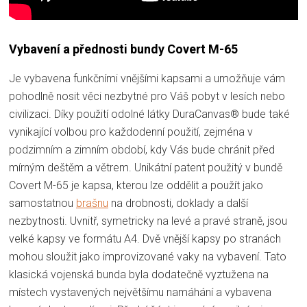
Vybavení a přednosti bundy Covert M-65
Je vybavena funkčními vnějšími kapsami a umožňuje vám
pohodlně nosit věci nezbytné pro Váš pobyt v lesích nebo
civilizaci. Díky použití odolné látky DuraCanvas® bude také
vynikající volbou pro každodenní použití, zejména v
podzimním a zimním období, kdy Vás bude chránit před
mírným deštěm a větrem. Unikátní patent použitý v bundě
Covert M-65 je kapsa, kterou lze oddělit a použít jako
samostatnou
brašnu
na drobnosti, doklady a další
nezbytnosti. Uvnitř, symetricky na levé a pravé straně, jsou
velké kapsy ve formátu A4. Dvě vnější kapsy po stranách
mohou sloužit jako improvizované vaky na vybavení. Tato
klasická vojenská bunda byla dodatečně vyztužena na
místech vystavených největšímu namáhání a vybavena