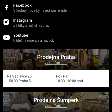
Facebook
Všechny novinky na jednom místě
Instagram
Zážitky z našich výprav
Youtube
Užitečné recenze a návody
Prodejna Praha
více informací
Na Václavce 28
Po - Pá:
150 00 Praha 5
10:00 - 18:00 hod.
Prodejna Šumperk
více informací