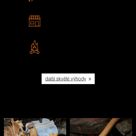
2 kamenné prodejny
Navštivte nás v Praze a
Šumperku
Vlastní značka JuBö
Poctivá ruční výroba v ČR
další skvělé výhody
Užijte si to v přírodě
Vybavení, na které spoléháte nejčastěji