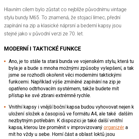
Hlavním cílem bylo zůstat co nejblíže původnímu vintage
stylu bundy M65. To znamená, že stojací límec, přední
zapínání na zip a klasické náprsní a bederní kapsy jsou
stejné jako v původní verzi ze 70. let.
MODERNÍ I TAKTICKÉ FUNKCE
Ano, je to stále ta stará bunda ve vojenském stylu, která tu
byla je a bude s mnoha možnými způsoby vylepšení, a tak
jsme se rozhodli okořenit věci moderními taktickými
funkcemi. Například výše zmíněné zapínání na zip je
opatřeno odtrhovacím systémem, takže budete mít
přístup ke své zbrani extrémně rychle.
Vnitřní kapsy i vnější boční kapsa budou vyhovovat nejen k
uložení složek a časopisů ve formátu A4, ale také dalším
nezbytným potřebám. K dispozici je také další vnitřní
kapsa, kterou lze proměnit v improvizovaný
organizér
a
mít ho vždy u sebe. Horní část a oblast loktů jsou