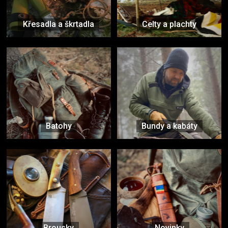
Křesadla a škrtadla
Celty a plachty
Batohy
Bundy a kabáty
Brousky
Novinky