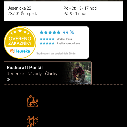
Jesenická 22
Po - Čt: 13 - 17 hod.
787 01 Šumperk
Pá: 9 - 17 hod.
Bushcraft Portál
Recenze - Návody - Články
Rádi předáváme zkušenosti
Poradíme vám s výběrem
Zboží sami testujeme
U nás nekoupíte „zajíce v pytli“