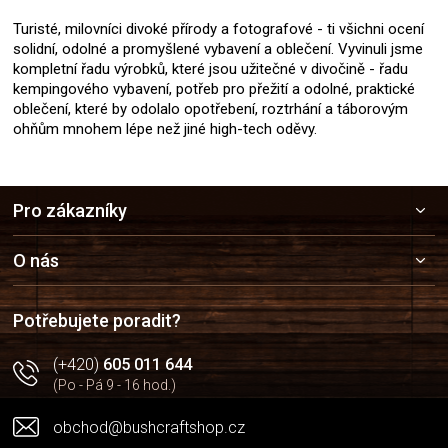
Turisté, milovníci divoké přírody a fotografové - ti všichni ocení
solidní, odolné a promyšlené vybavení a oblečení. Vyvinuli jsme
kompletní řadu výrobků, které jsou užitečné v divočině - řadu
kempingového vybavení, potřeb pro přežití a odolné, praktické
oblečení, které by odolalo opotřebení, roztrhání a táborovým
ohňům mnohem lépe než jiné high-tech oděvy.
Z
Pro zákazníky
á
p
a
O nás
t
í
Potřebujete poradit?
(+420)
605 011 644
(Po - Pá 9 - 16 hod.)
obchod@bushcraftshop.cz