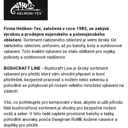
Firma Helikon-Tex, založená v roce 1983, se zabývá
výrobou a prodejem vojenského a polovojenského
oblečení.
Sortiment nabízeného oblečení je velmi široký. Od
taktického oblečení, uniforem, až po batohy, boty a outdoorové
vybavení. Toto kvalitní vybavení se stalo oblíbené pro vojáky,
policisty a outdoorové nadšence.
BUSHCRAFT LINE -
Bushcraft Line je široký sortiment
vybavení pro přežití, který vám umožní připravit si lesní
přístřešek, bezpečně pracovat s nožem nebo sekerou a
pohodlně se pohybovat při nošení velkého množství vybavení na
zádech.
Vše, co potřebujete pro kempování v lese, abyste si užili přírodu.
Náš bushcraftový sortiment je vhodný pro bezpečné nošení
nožů a seker. V této řadě najdete prostorné batohy a tašky,
pohodlné anoraky, ponča Swagman Roll®, kožené rukavice a
doplňky pro přežití.