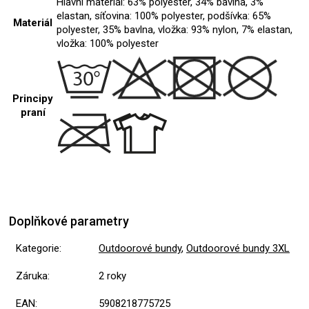
Hlavní materiál: 63% polyester, 34% bavlna, 3%
elastan, síťovina: 100% polyester, podšívka: 65%
Materiál
polyester, 35% bavlna, vložka: 93% nylon, 7% elastan,
vložka: 100% polyester
Principy
praní
Doplňkové parametry
Kategorie
:
Outdoorové bundy
,
Outdoorové bundy 3XL
Záruka
:
2 roky
EAN
:
5908218775725