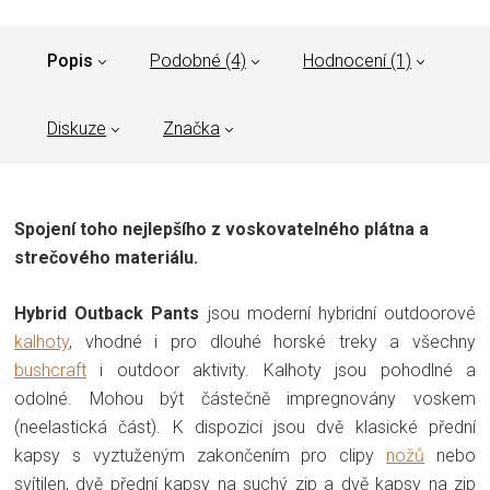
Popis
Podobné (4)
Hodnocení (1)
Diskuze
Značka
Spojení toho nejlepšího z voskovatelného plátna a
strečového materiálu.
Hybrid Outback Pants
jsou moderní hybridní outdoorové
kalhoty
, vhodné i pro dlouhé horské treky a všechny
bushcraft
i outdoor aktivity. Kalhoty jsou pohodlné a
odolné. Mohou být částečně impregnovány voskem
(neelastická část). K dispozici jsou dvě klasické přední
kapsy s vyztuženým zakončením pro clipy
nožů
nebo
svítilen, dvě přední kapsy na suchý zip a dvě kapsy na zip