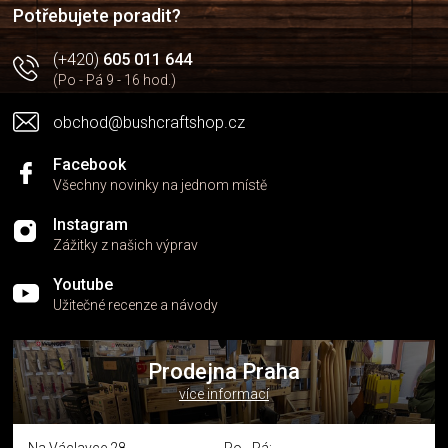
í
Potřebujete poradit?
(+420)
605 011 644
(Po - Pá 9 - 16 hod.)
obchod@bushcraftshop.cz
Facebook
Všechny novinky na jednom místě
Instagram
Zážitky z našich výprav
Youtube
Užitečné recenze a návody
Prodejna Praha
více informací