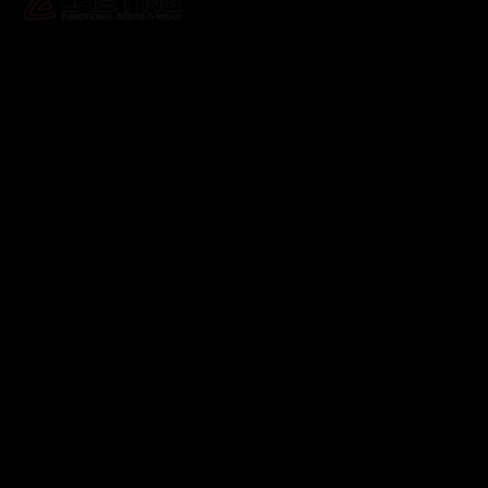
Odebírat newsletter
Vložte svůj e-mail a my vám budeme zasílat informace o
nových produktech na našem e-shopu.
E-mail
Vložením e-mailu souhlasíte s
podmínkami ochrany
osobních údajů
Přihlásit se
Instagram