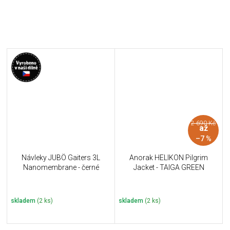
2 690 Kč
až
–7 %
Návleky JUBÖ Gaiters 3L
Anorak HELIKON Pilgrim
Nanomembrane - černé
Jacket - TAIGA GREEN
skladem
(2 ks)
skladem
(2 ks)