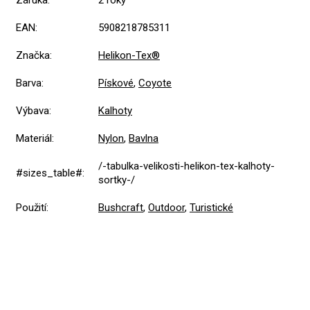
EAN
:
5908218785311
Značka
:
Helikon-Tex®
Barva
:
Pískové
,
Coyote
Výbava
:
Kalhoty
Materiál
:
Nylon
,
Bavlna
/-tabulka-velikosti-helikon-tex-kalhoty-
#sizes_table#
:
sortky-/
Použití
:
Bushcraft
,
Outdoor
,
Turistické
5,0
Průměrné