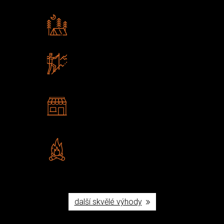
Rádi předáváme zkušenosti
Poradíme vám s výběrem
Zboží sami testujeme
U nás nekoupíte „zajíce v pytli“
2 kamenné prodejny
Navštivte nás v Praze a
Šumperku
Vlastní značka JuBö
Poctivá ruční výroba v ČR
další skvělé výhody