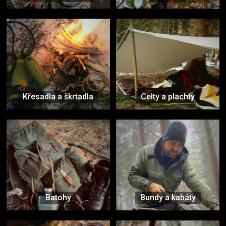
Křesadla a škrtadla
Celty a plachty
Batohy
Bundy a kabáty