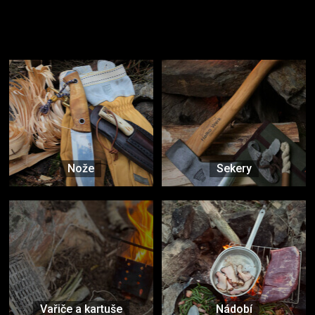
Užijte si to v přírodě
Vybavení, na které spoléháte nejčastěji
Nože
Sekery
Vařiče a kartuše
Nádobí