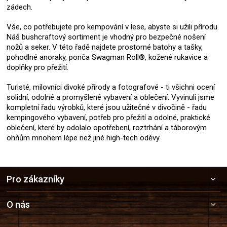
zádech.
Vše, co potřebujete pro kempování v lese, abyste si užili přírodu.
Náš bushcraftový sortiment je vhodný pro bezpečné nošení
nožů a seker. V této řadě najdete prostorné batohy a tašky,
pohodlné anoraky, ponča Swagman Roll®, kožené rukavice a
doplňky pro přežití.
Turisté, milovníci divoké přírody a fotografové - ti všichni ocení
solidní, odolné a promyšlené vybavení a oblečení. Vyvinuli jsme
kompletní řadu výrobků, které jsou užitečné v divočině - řadu
kempingového vybavení, potřeb pro přežití a odolné, praktické
oblečení, které by odolalo opotřebení, roztrhání a táborovým
ohňům mnohem lépe než jiné high-tech oděvy.
Z
Pro zákazníky
á
p
a
O nás
t