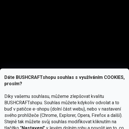
Dáte BUSHCRAFTshopu souhlas s využíváním COOKIES,
prosím?
Díky vašemu souhlasu, můžeme zlepšovat kvalitu
BUSHCRAFTshopu.
Souhlas můžete kdykoliv odvolat a to
buď v patičce e-shopu (dolní část webu), nebo v nastavení
svého prohlížeče (Chrome, Explorer, Opera, Firefox a další).
Stejně tak můžete svůj souhlas modifikovat kliknutím na
tlačítko "
Nastavení
" v levém dolním rohu a povolit jen to, co