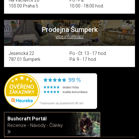
Na Václavce 28
Po - Pá:
150 00 Praha 5
10:00 - 18:00 hod.
Prodejna Šumperk
více informací
Jesenická 22
Po - Čt: 13 - 17 hod.
787 01 Šumperk
Pá: 9 - 17 hod.
Bushcraft Portál
Recenze - Návody - Články