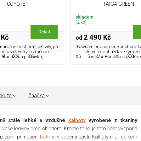
COYOTE
TAIGA GREEN
skladem
(2 ks)
Detail
 Kč
2 490 Kč
od
áročné bushcraft aktivity, při
Navržen pro náročné bushcraft akt
dochází k velkým změnám
kterých dochází k velkým 
XL
XXL
3XL
XS
S
M
L
XL
XXL
. Bunda má podšívku,...
počasí. Bunda má podšívku
skuze
Značka
sně stále lehké a vzdušné
kalhoty
vyrobené z tkaniny
y vaše ledviny před chladem. Kromě toho je tato část vycpaná
ívání i při nošení
batohu
v bederní části. Kalhoty mají celkem