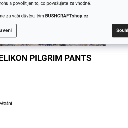
rohu a povolit jen to, co považujete za vhodné.
me za vaši důvěru, tým
BUSHCRAFTshop.cz
avení
Souh
ELIKON PILGRIM PANTS
ětrání