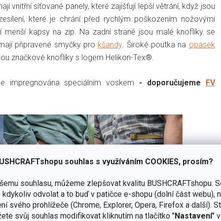
nitřní síťované panely, které zajišťují lepší větrání, když jsou
zesílení, které je chrání před rychlým poškozením nožovými
í menší kapsy na zip. Na zadní straně jsou malé knoflíky se
y mají připravené smyčky pro
kšandy
. Široké poutka na
opasek
jsou značkové knoflíky s logem Helikon-Tex®.
lie impregnována speciálním voskem
- doporučujeme
FV
USHCRAFTshopu souhlas s využíváním COOKIES, prosím?
ašemu souhlasu, můžeme zlepšovat kvalitu BUSHCRAFTshopu.
S
kdykoliv odvolat a to buď v patičce e-shopu (dolní část webu), 
ní svého prohlížeče (Chrome, Explorer, Opera, Firefox a další). S
ete svůj souhlas modifikovat kliknutím na tlačítko "
Nastavení
" 