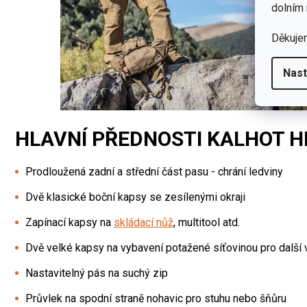
dolním 
Děkuje
Nast
HLAVNÍ PŘEDNOSTI KALHOT H
Prodloužená zadní a střední část pasu - chrání ledviny
Dvě klasické boční kapsy se zesílenými okraji
Zapínací kapsy na
skládací nůž
, multitool atd.
Dvě velké kapsy na vybavení potažené síťovinou pro další v
Nastavitelný pás na suchý zip
Průvlek na spodní straně nohavic pro stuhu nebo šňůru