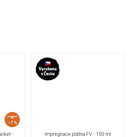
2 690 Kč
až
–7 %
cket -
Impregnace plátna FV - 150 ml