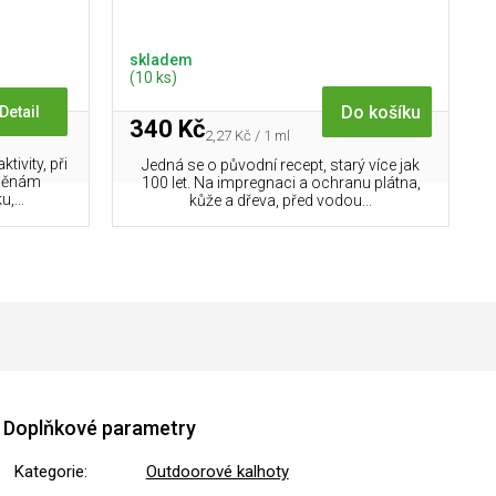
skladem
(10 ks)
Do košíku
Detail
340 Kč
Měrná
2,27 Kč / 1 ml
cena:
ivity, při
Jedná se o původní recept, starý více jak
změnám
100 let. Na impregnaci a ochranu plátna,
,...
kůže a dřeva, před vodou...
Doplňkové parametry
Kategorie
:
Outdoorové kalhoty