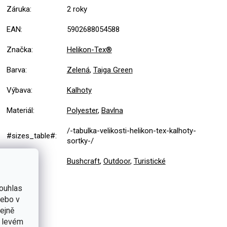
Záruka
:
2 roky
EAN
:
5902688054588
Značka
:
Helikon-Tex®
Barva
:
Zelená
,
Taiga Green
Výbava
:
Kalhoty
Materiál
:
Polyester
,
Bavlna
/-tabulka-velikosti-helikon-tex-kalhoty-
#sizes_table#
:
sortky-/
Použití
:
Bushcraft
,
Outdoor
,
Turistické
ouhlas
nebo v
tejně
v levém