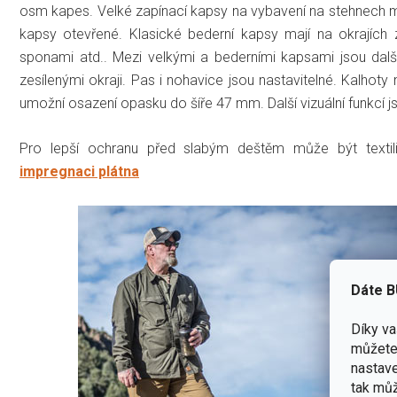
osm kapes. Velké zapínací kapsy na vybavení na stehnech mají v
kapsy otevřené. Klasické bederní kapsy mají na okrajích 
sponami atd.. Mezi velkými a bederními kapsami jsou dalš
zesílenými okraji. Pas i nohavice jsou nastavitelné. Kalhot
umožní osazení opasku do šíře 47 mm. Další vizuální funkcí 
Pro lepší ochranu před slabým deštěm může být texti
impregnaci plátna
Dáte B
Díky v
můžete 
nastave
tak můž