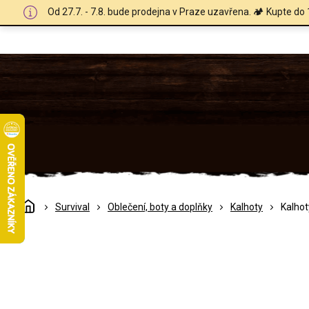
Přejít
Od 27.7. - 7.8. bude prodejna v Praze uzavřena. 🏕️ Kupte do 
na
obsah
Domů
Survival
Oblečení, boty a doplňky
Kalhoty
Kalhot