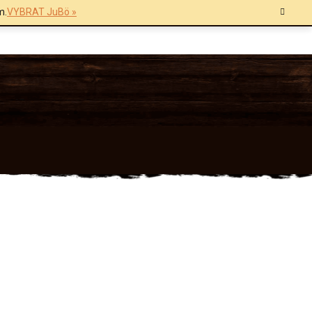
m.
VYBRAT JuBö »