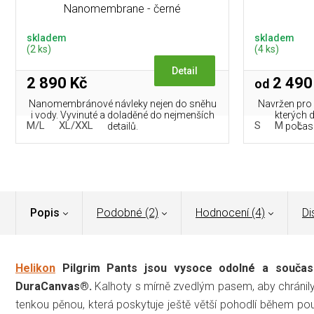
Nanomembrane - černé
skladem
skladem
(2 ks)
(4 ks)
Detail
2 890 Kč
2 490
od
Nanomembránové návleky nejen do sněhu
Navržen pro n
i vody. Vyvinuté a doladěné do nejmenších
kterých 
M/L
XL/XXL
S
M
L
detailů.
počasí
Popis
Podobné (2)
Hodnocení (4)
Di
Helikon
Pilgrim Pants jsou vysoce odolné a souča
DuraCanvas®.
Kalhoty s mírně zvedlým pasem, aby chránil
tenkou pěnou, která poskytuje ještě větší pohodlí během použ