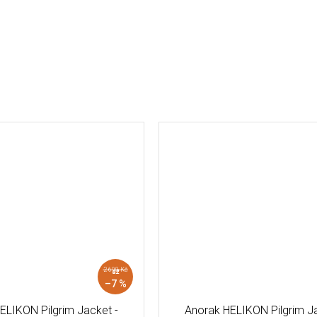
2 690 Kč
až
–7 %
ELIKON Pilgrim Jacket -
Anorak HELIKON Pilgrim Ja