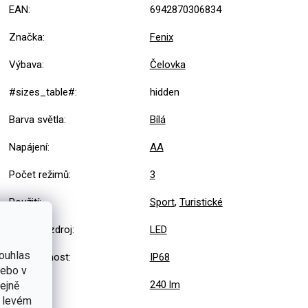
EAN
:
6942870306834
Značka
:
Fenix
Výbava
:
Čelovka
#sizes_table#
:
hidden
Barva světla
:
Bílá
Napájení
:
AA
Počet režimů
:
3
Použití
:
Sport
,
Turistické
Světelný zdroj
:
LED
ouhlas
Vodotěsnost
:
IP68
nebo v
Výkon
:
240 lm
tejně
v levém