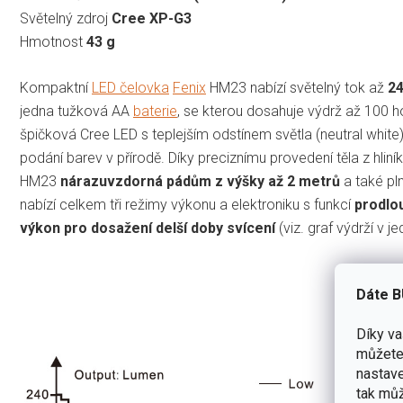
Světelný zdroj
Cree XP-G3
Hmotnost
43 g
Kompaktní
LED čelovka
Fenix
HM23 nabízí světelný tok až
2
jedna tužková AA
baterie
, se kterou dosahuje výdrž až 100 h
špičková Cree LED s teplejším odstínem světla (neutral white)
podání barev v přírodě. Díky preciznímu provedení těla z hliník
HM23
nárazuvzdorná pádům z výšky až 2 metrů
a také pl
nabízí celkem tři režimy výkonu a elektroniku s funkcí
prodlo
výkon pro dosažení delší doby svícení
(viz. graf výdrží v j
Dáte B
Díky v
můžete 
nastave
tak můž