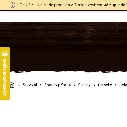
Přejít
Od 27.7. - 7.8. bude prodejna v Praze uzavřena. 🏕️ Kupte do 
na
obsah
Domů
Survival
Spaní v přírodě
Svítilny
Čelovky
Čel