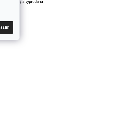
Položka byla vyprodána…
lasím