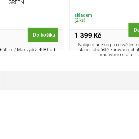
GREEN
skladem
(2 ks)
Do
1 399 Kč
Do košíku
č
Nabíjecí lucerna pro osvětlení m
650 lm / Max výdrž: 408 hod
stanu, tábořiště, karavanu, chaty
pracovního stolu....