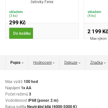
čelovky Fenix
skladem
skladem
(3 ks)
(4 ks)
299 Kč
2 199 K
Do košíku
Max výkon: 
Popis
Hodnocení
Diskuze
Značka
Max výdrž
100 hod
Napájení
1x AA
Počet režimů
3
Vodotěsnost
IP68 (ponor 2 m)
Barva světla
Neutrální bílá (4000-5000 K)