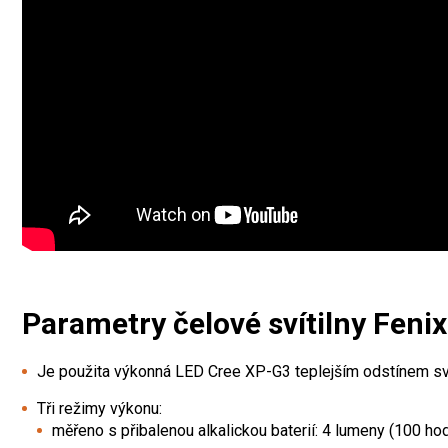
Parametry čelové svítilny Fen
Je použita výkonná LED Cree XP-G3 teplejším odstínem svět
Tři režimy výkonu:
měřeno s přibalenou alkalickou baterií: 4 lumeny (100 ho