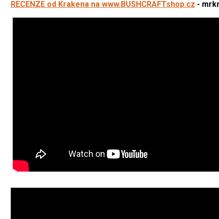
RECENZE od Krakena na www.
BUSHCRAFTshop.cz
- mrkn