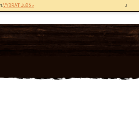
m.
VYBRAT JuBö »