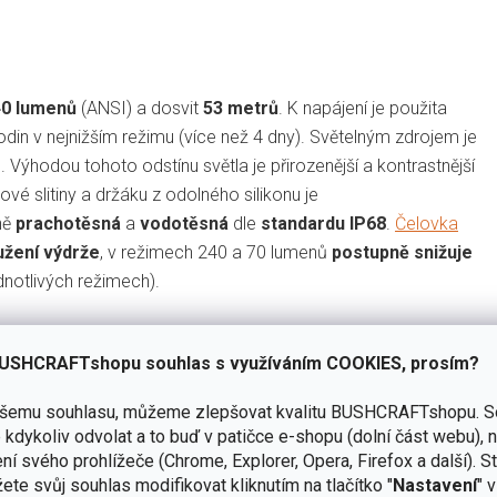
40 lumenů
(ANSI) a dosvit
53 metrů
. K napájení je použita
odin v nejnižším režimu (více než 4 dny). Světelným zdrojem je
. Výhodou tohoto odstínu světla je přirozenější a kontrastnější
ové slitiny a držáku z odolného silikonu je
ně
pracho
těsná
a
vodotěsná
dle
standardu IP68
.
Čelovka
užení výdrže
, v režimech 240 a 70 lumenů
postupně snižuje
ednotlivých režimech).
USHCRAFTshopu souhlas s využíváním COOKIES, prosím?
ašemu souhlasu, můžeme zlepšovat kvalitu BUSHCRAFTshopu.
S
kdykoliv odvolat a to buď v patičce e-shopu (dolní část webu), 
ní svého prohlížeče (Chrome, Explorer, Opera, Firefox a další). S
ete svůj souhlas modifikovat kliknutím na tlačítko "
Nastavení
" 