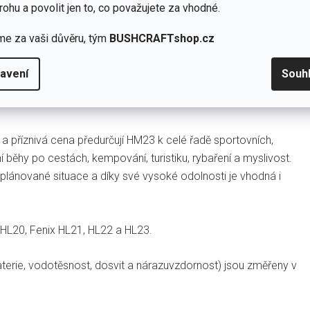
rohu a povolit jen to, co považujete za vhodné.
me za vaši důvěru, tým
BUSHCRAFTshop.cz
avení
Souh
a příznivá cena předurčují HM23 k celé řadě sportovních,
 běhy po cestách, kempování, turistiku, rybaření a myslivost.
plánované situace a díky své vysoké odolnosti je vhodná i
HL20, Fenix HL21, HL22 a HL23.
aterie, vodotěsnost, dosvit a nárazuvzdornost) jsou změřeny v