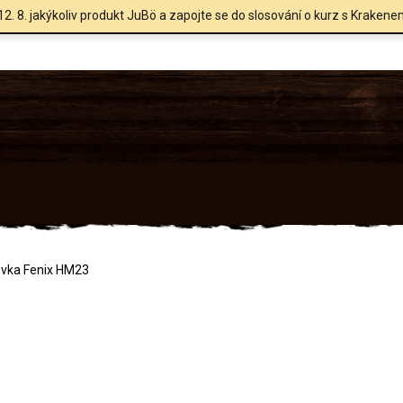
12. 8. jakýkoliv produkt JuBö a zapojte se do slosování o kurz s Krakene
ovka Fenix HM23