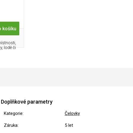
 košíku
ístnosti,
, lodě či
Doplňkové parametry
Kategorie
:
Čelovky
Záruka
:
5 let