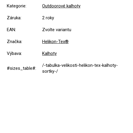
Kategorie
:
Outdoorové kalhoty
Záruka
:
2 roky
EAN
:
Zvolte variantu
Značka
:
Helikon-Tex®
Výbava
:
Kalhoty
/-tabulka-velikosti-helikon-tex-kalhoty-
#sizes_table#
:
sortky-/
5,0
Průměrné
1 hodnocení
hodnocení
produktu
je
5
1x
5,0