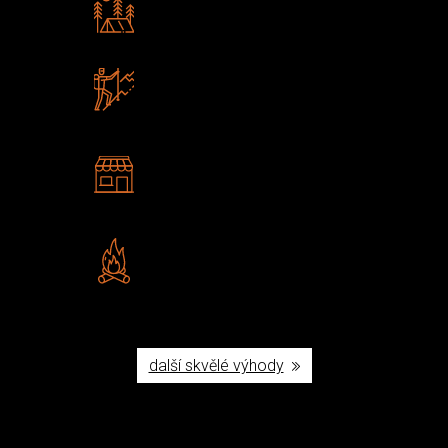
Rádi předáváme zkušenosti
Poradíme vám s výběrem
Zboží sami testujeme
U nás nekoupíte „zajíce v pytli“
2 kamenné prodejny
Navštivte nás v Praze a
Šumperku
Vlastní značka JuBö
Poctivá ruční výroba v ČR
další skvělé výhody
Užijte si to v přírodě