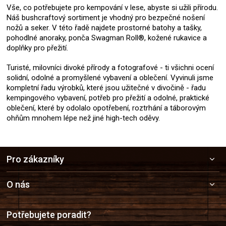
Vše, co potřebujete pro kempování v lese, abyste si užili přírodu.
Náš bushcraftový sortiment je vhodný pro bezpečné nošení
nožů a seker. V této řadě najdete prostorné batohy a tašky,
pohodlné anoraky, ponča Swagman Roll®, kožené rukavice a
doplňky pro přežití.
Turisté, milovníci divoké přírody a fotografové - ti všichni ocení
solidní, odolné a promyšlené vybavení a oblečení. Vyvinuli jsme
kompletní řadu výrobků, které jsou užitečné v divočině - řadu
kempingového vybavení, potřeb pro přežití a odolné, praktické
oblečení, které by odolalo opotřebení, roztrhání a táborovým
ohňům mnohem lépe než jiné high-tech oděvy.
Z
Pro zákazníky
á
p
a
O nás
t
í
Potřebujete poradit?