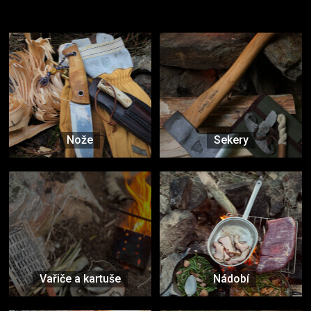
Vybavení, na které spoléháte nejčastěji
Nože
Sekery
Vařiče a kartuše
Nádobí