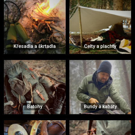
Křesadla a škrtadla
Celty a plachty
Batohy
Bundy a kabáty