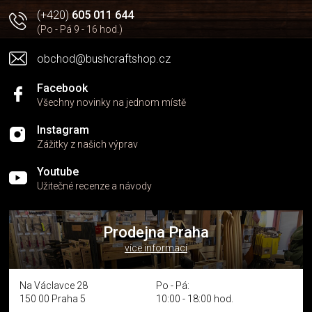
(+420)
605 011 644
(Po - Pá 9 - 16 hod.)
obchod@bushcraftshop.cz
Facebook
Všechny novinky na jednom místě
Instagram
Zážitky z našich výprav
Youtube
Užitečné recenze a návody
Prodejna Praha
více informací
Na Václavce 28
Po - Pá:
150 00 Praha 5
10:00 - 18:00 hod.