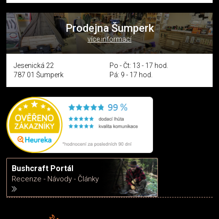
Prodejna Šumperk
více informací
Jesenická 22
Po - Čt: 13 - 17 hod.
787 01 Šumperk
Pá: 9 - 17 hod.
Bushcraft Portál
Recenze - Návody - Články