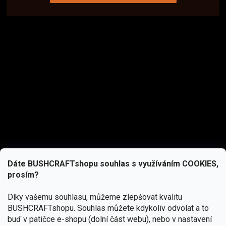
Dáte BUSHCRAFTshopu souhlas s využíváním COOKIES,
prosím?
Díky vašemu souhlasu, můžeme zlepšovat kvalitu
BUSHCRAFTshopu.
Souhlas můžete kdykoliv odvolat a to
buď v patičce e-shopu (dolní část webu), nebo v nastavení