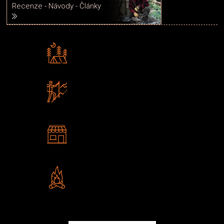
Recenze - Návody - Články
Rádi předáváme zkušenosti
Poradíme vám s výběrem
Zboží sami testujeme
U nás nekoupíte „zajíce v pytli“
2 kamenné prodejny
Navštivte nás v Praze a
Šumperku
Vlastní značka JuBö
Poctivá ruční výroba v ČR