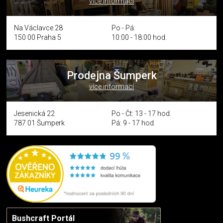
více informací
Na Václavce 28
Po - Pá:
150 00 Praha 5
10:00 - 18:00 hod.
Prodejna Šumperk
více informací
Jesenická 22
Po - Čt: 13 - 17 hod.
787 01 Šumperk
Pá: 9 - 17 hod.
Bushcraft Portál