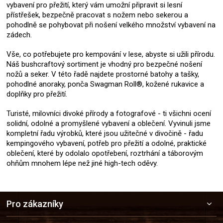
vybavení pro přežití, který vám umožní připravit si lesní
přístřešek, bezpečně pracovat s nožem nebo sekerou a
pohodlně se pohybovat při nošení velkého množství vybavení na
zádech.
Vše, co potřebujete pro kempování v lese, abyste si užili přírodu.
Náš bushcraftový sortiment je vhodný pro bezpečné nošení
nožů a seker. V této řadě najdete prostorné batohy a tašky,
pohodlné anoraky, ponča Swagman Roll®, kožené rukavice a
doplňky pro přežití.
Turisté, milovníci divoké přírody a fotografové - ti všichni ocení
solidní, odolné a promyšlené vybavení a oblečení. Vyvinuli jsme
kompletní řadu výrobků, které jsou užitečné v divočině - řadu
kempingového vybavení, potřeb pro přežití a odolné, praktické
oblečení, které by odolalo opotřebení, roztrhání a táborovým
ohňům mnohem lépe než jiné high-tech oděvy.
Z
Pro zákazníky
á
p