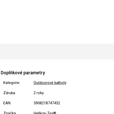
Doplňkové parametry
Kategorie
:
Outdoorové kalhoty
Záruka
:
2 roky
EAN
:
5908218747432
Značka
:
Helikon-Tex®