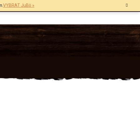
m.
VYBRAT JuBö »