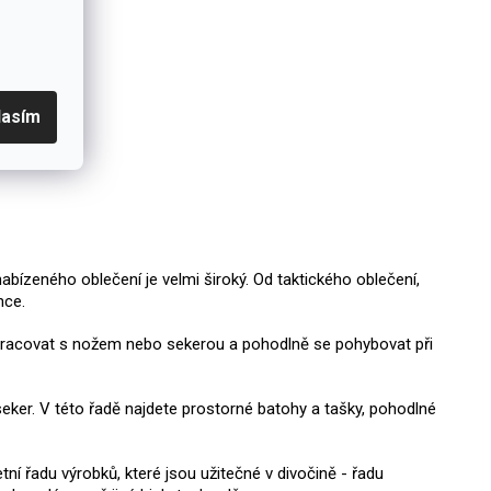
lasím
abízeného oblečení je velmi široký. Od taktického oblečení,
ence.
ně pracovat s nožem nebo sekerou a pohodlně se pohybovat při
seker. V této řadě najdete prostorné batohy a tašky, pohodlné
tní řadu výrobků, které jsou užitečné v divočině - řadu