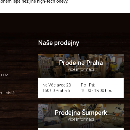
nohem lépe než jiné high-tech oděvy.
Naše prodejny
Prodejna Praha
více informací
p.cz
Na Václavce 28
Po - Pá:
150 00 Praha 5
10:00 - 18:00 hod.
om místě
Prodejna Šumperk
více informací
y