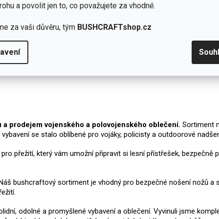
rohu a povolit jen to, co považujete za vhodné.
me za vaši důvěru, tým
BUSHCRAFTshop.cz
avení
Souh
u a prodejem vojenského a polovojenského oblečení.
Sortiment n
í vybavení se stalo oblíbené pro vojáky, policisty a outdoorové nadš
í pro přežití, který vám umožní připravit si lesní přístřešek, bezpeč
u. Náš bushcraftový sortiment je vhodný pro bezpečné nošení nožů a 
žití.
 solidní, odolné a promyšlené vybavení a oblečení. Vyvinuli jsme komple