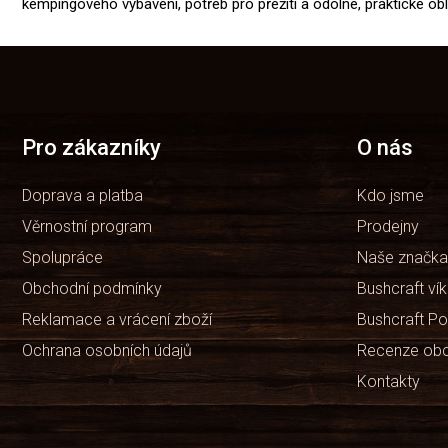
kempingového vybavení, potřeb pro přežití a odolné, praktické o
Z
á
p
a
t
Pro zákazníky
O nás
í
Doprava a platba
Kdo jsme
Věrnostní program
Prodejny
Spolupráce
Naše značka
Obchodní podmínky
Bushcraft ví
Reklamace a vrácení zboží
Bushcraft Po
Ochrana osobních údajů
Recenze ob
Kontakty