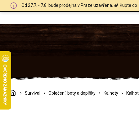
Přejít
Od 27.7. - 7.8. bude prodejna v Praze uzavřena. 🏕️ Kupte do 
na
obsah
Domů
Survival
Oblečení, boty a doplňky
Kalhoty
Kalhot