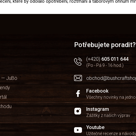
blečení, které by odolalo opotřebení, roztrhání a táborovým ohňům m
Potřebujete poradit?
(+420)
605 011 644
(Po - Pá 9 - 16 hod.)
 — JuBö
obchod@bushcraftsho
kendy
Facebook
rtál
Všechny novinky na jedn
chodu
Instagram
Zážitky z našich výprav
Youtube
Užitečné recenze a návod