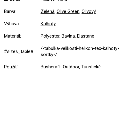
Barva
:
Zelená
,
Olive Green
,
Olivový
Výbava
:
Kalhoty
Materiál
:
Polyester
,
Bavlna
,
Elastane
/-tabulka-velikosti-helikon-tex-kalhoty-
#sizes_table#
:
sortky-/
Použití
:
Bushcraft
,
Outdoor
,
Turistické