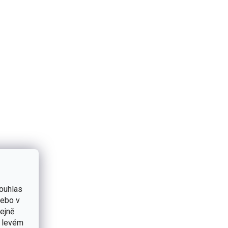
ouhlas
nebo v
tejně
v levém