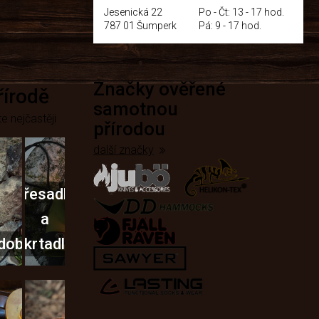
Jesenická 22
Po - Čt: 13 - 17 hod.
787 01 Šumperk
Pá: 9 - 17 hod.
Značky ověřené
přírodě
samotnou
e nejčastěji
přírodou
další značky
Křesadla
a
dobí
škrtadla