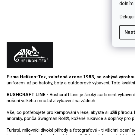
dolním 
Děkuje
Nast
Firma Helikon-Tex, založená v roce 1983, se zabývá výrobo
uniforem, až po batohy, boty a outdoorové vybavení. Toto kvalitn
BUSHCRAFT LINE -
Bushcraft Line je široký sortiment vybaven
nošení velkého množství vybavení na zádech.
Vše, co potřebujete pro kempování v lese, abyste si užili přírod
anoraky, ponča Swagman Roll®, kožené rukavice a doplňky pro pře
Turisté, milovníci divoké přírody a fotografové - ti všichni ocení