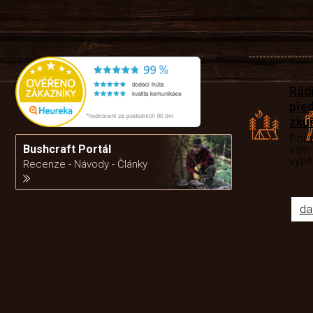
Rád
pře
zku
Por
Bushcraft Portál
vám
výb
Recenze - Návody - Články
da