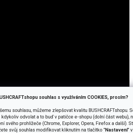
USHCRAFTshopu souhlas s využíváním COOKIES, prosím?
ašemu souhlasu, můžeme zlepšovat kvalitu BUSHCRAFTshopu.
S
kdykoliv odvolat a to buď v patičce e-shopu (dolní část webu), 
Přidat hodnocení
ní svého prohlížeče (Chrome, Explorer, Opera, Firefox a další). S
ete svůj souhlas modifikovat kliknutím na tlačítko "
Nastavení
" 