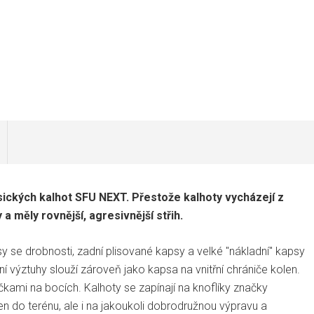
ických kalhot SFU NEXT. Přestože kalhoty vycházejí z
a měly rovnější, agresivnější střih.
y se drobnosti, zadní plisované kapsy a velké "nákladní" kapsy
í výztuhy slouží zároveň jako kapsa na vnitřní chrániče kolen.
ami na bocích. Kalhoty se zapínají na knoflíky značky
n do terénu, ale i na jakoukoli dobrodružnou výpravu a