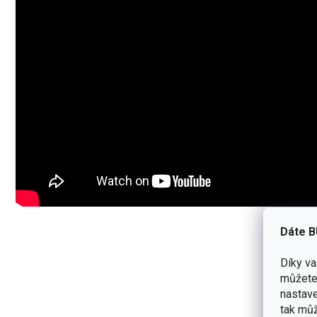
Dáte B
Díky v
můžete 
nastave
tak můž