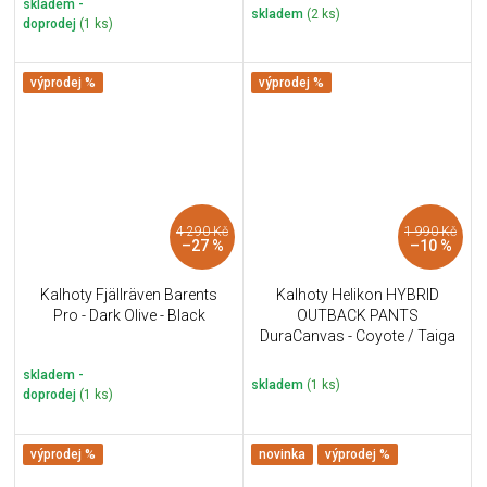
skladem -
skladem
(2 ks)
doprodej
(1 ks)
výprodej %
výprodej %
4 290 Kč
1 990 Kč
–27 %
–10 %
Kalhoty Fjällräven Barents
Kalhoty Helikon HYBRID
Pro - Dark Olive - Black
OUTBACK PANTS
DuraCanvas - Coyote / Taiga
Green A
skladem -
skladem
(1 ks)
doprodej
(1 ks)
výprodej %
novinka
výprodej %