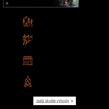
Rádi předáváme zkušenosti
Poradíme vám s výběrem
Zboží sami testujeme
U nás nekoupíte „zajíce v pytli“
2 kamenné prodejny
Navštivte nás v Praze a
Šumperku
Vlastní značka JuBö
Poctivá ruční výroba v ČR
další skvělé výhody