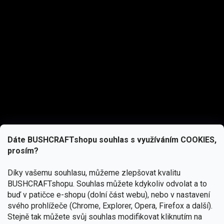
Dáte BUSHCRAFTshopu souhlas s využíváním COOKIES,
prosím?
Díky vašemu souhlasu, můžeme zlepšovat kvalitu
BUSHCRAFTshopu.
Souhlas můžete kdykoliv odvolat a to
buď v patičce e-shopu (dolní část webu), nebo v nastavení
svého prohlížeče (Chrome, Explorer, Opera, Firefox a další).
Stejně tak můžete svůj souhlas modifikovat kliknutím na