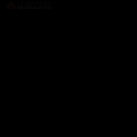
Odebírat newsletter
Vložte svůj e-mail a my vám budeme zasílat informace o
nových produktech na našem e-shopu.
E-mail
Vložením e-mailu souhlasíte s
podmínkami ochrany
osobních údajů
Přihlásit se