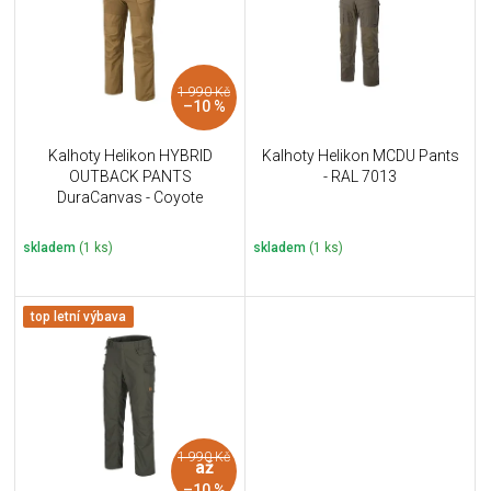
i
k
s
t
p
ů
r
1 990 Kč
o
–10 %
d
u
Kalhoty Helikon HYBRID
Kalhoty Helikon MCDU Pants
k
OUTBACK PANTS
- RAL 7013
t
DuraCanvas - Coyote
ů
skladem
(1 ks)
skladem
(1 ks)
top letní výbava
1 990 Kč
až
–10 %