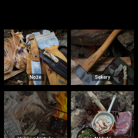
Užijte si to v přírodě
Vybavení, na které spoléháte nejčastěji
Nože
Sekery