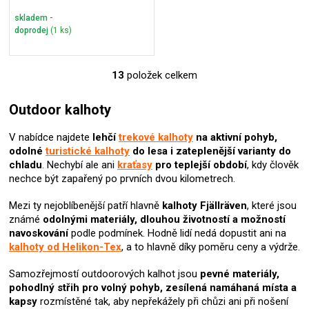
skladem -
doprodej
(1 ks)
13
položek celkem
O
v
l
Outdoor kalhoty
á
d
V nabídce najdete
lehčí
trekové kalhoty
na aktivní pohyb,
a
odolné
turistické kalhoty
do lesa i zateplenější varianty do
c
chladu
. Nechybí ale ani
kraťasy
pro teplejší období
, kdy člověk
í
nechce být zapařený po prvních dvou kilometrech.
p
r
Mezi ty nejoblíbenější patří hlavně
kalhoty Fjällräven
, které jsou
v
známé
odolnými materiály, dlouhou životností a možností
k
navoskování
podle podmínek. Hodně lidí nedá dopustit ani na
y
kalhoty od Helikon-Tex
, a to hlavně díky poměru ceny a výdrže.
v
ý
Samozřejmostí outdoorových kalhot jsou
pevné materiály,
p
pohodlný střih pro volný pohyb, zesílená namáhaná místa a
i
kapsy
rozmístěné tak, aby nepřekážely při chůzi ani při nošení
s