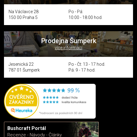
Na Václavce 28
Po - Pá:
150 00 Praha 5
10:00 - 18:00 hod.
Prodejna Šumperk
více informací
Jesenická 22
Po - Čt: 13 - 17 hod.
787 01 Šumperk
Pá: 9 - 17 hod.
Bushcraft Portál
Recenze - Návody - Články