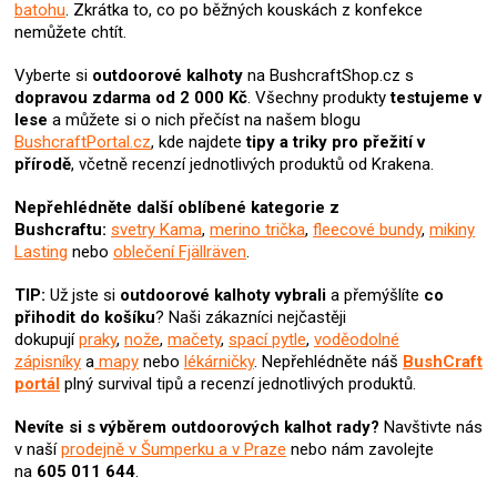
batohu
. Zkrátka to, co po běžných kouskách z konfekce
u
nemůžete chtít.
Vyberte si
outdoorové
kalhoty
na BushcraftShop.cz s
dopravou zdarma od 2 000 Kč
. Všechny produkty
testujeme v
lese
a můžete si o nich přečíst na našem blogu
BushcraftPortal.cz
, kde najdete
tipy a triky pro přežití v
přírodě
, včetně recenzí jednotlivých produktů od Krakena.
Nepřehlédněte další oblíbené kategorie z
Bushcraftu:
svetry Kama
,
merino trička
,
fleecové bundy
,
mikiny
Lasting
nebo
oblečení Fjällräven
.
TIP:
Už jste si
outdoorové kalhoty vybrali
a přemýšlíte
co
přihodit do košíku
? N
aši zákazníci nejčastěji
dokupují
praky
,
nože
,
mačety
,
spací pytle
,
voděodolné
zápisníky
a
mapy
nebo
lékárničky
. Nepřehlédněte náš
BushCraft
portál
plný survival tipů a recenzí jednotlivých produktů.
Nevíte si s výběrem outdoorových kalhot rady?
Navštivte nás
v naší
prodejně v Šumperku a v Praze
nebo nám zavolejte
na
605 011 644
.