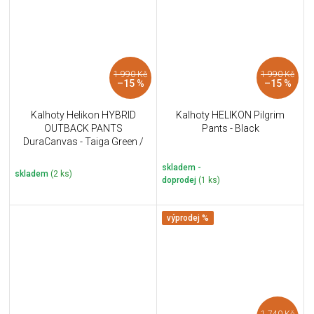
1 990 Kč
1 990 Kč
–15 %
–15 %
Kalhoty Helikon HYBRID
Kalhoty HELIKON Pilgrim
OUTBACK PANTS
Pants - Black
DuraCanvas - Taiga Green /
Black
skladem -
skladem
(2 ks)
doprodej
(1 ks)
výprodej %
1 740 Kč