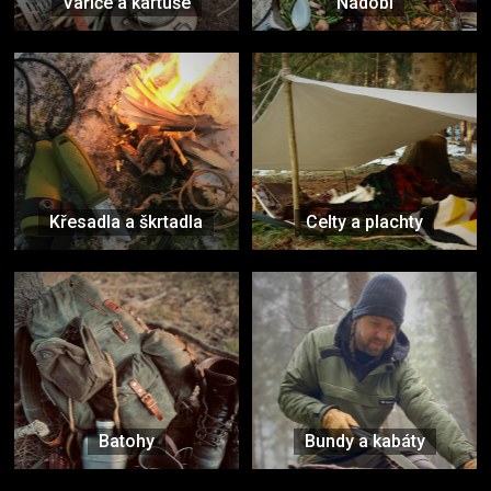
Vařiče a kartuše
Nádobí
Křesadla a škrtadla
Celty a plachty
Batohy
Bundy a kabáty