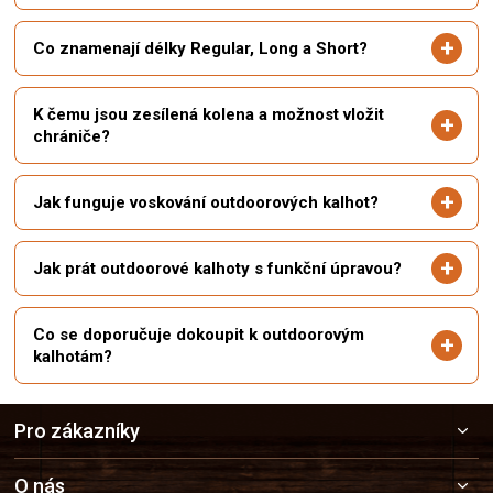
Co znamenají délky Regular, Long a Short?
K čemu jsou zesílená kolena a možnost vložit
chrániče?
Jak funguje voskování outdoorových kalhot?
Jak prát outdoorové kalhoty s funkční úpravou?
Co se doporučuje dokoupit k outdoorovým
kalhotám?
Z
Pro zákazníky
á
p
a
O nás