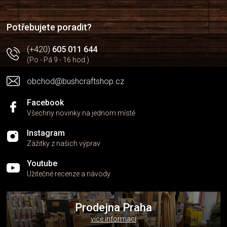
t
í
Potřebujete poradit?
(+420)
605 011 644
(Po - Pá 9 - 16 hod.)
obchod@bushcraftshop.cz
Facebook
Všechny novinky na jednom místě
Instagram
Zážitky z našich výprav
Youtube
Užitečné recenze a návody
Prodejna Praha
více informací