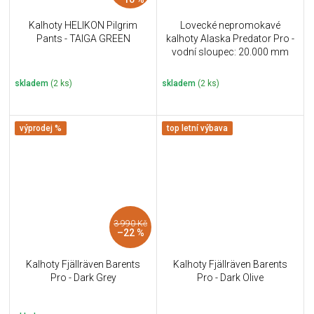
Kalhoty HELIKON Pilgrim
Lovecké nepromokavé
Pants - TAIGA GREEN
kalhoty Alaska Predator Pro -
vodní sloupec: 20.000 mm
skladem
(2 ks)
skladem
(2 ks)
výprodej %
top letní výbava
3 990 Kč
–22 %
Kalhoty Fjällräven Barents
Kalhoty Fjällräven Barents
Pro - Dark Grey
Pro - Dark Olive