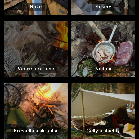
Nože
Sekery
Vařiče a kartuše
Nádobí
Křesadla a škrtadla
Celty a plachty