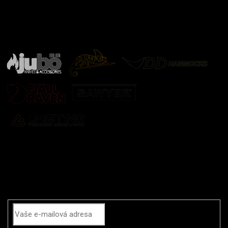
Značky ověřené samotnou přírodou
další značky
Odebírat newsletter