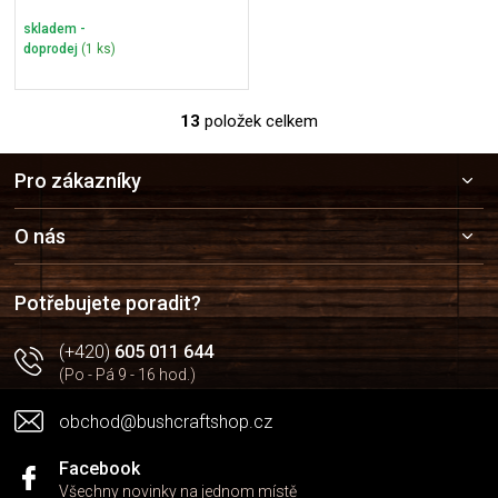
skladem -
doprodej
(1 ks)
13
položek celkem
O
v
Z
l
Pro zákazníky
á
á
p
d
a
a
O nás
c
t
í
í
p
Potřebujete poradit?
r
v
(+420)
605 011 644
k
(Po - Pá 9 - 16 hod.)
y
v
obchod@bushcraftshop.cz
ý
p
i
Facebook
s
Všechny novinky na jednom místě