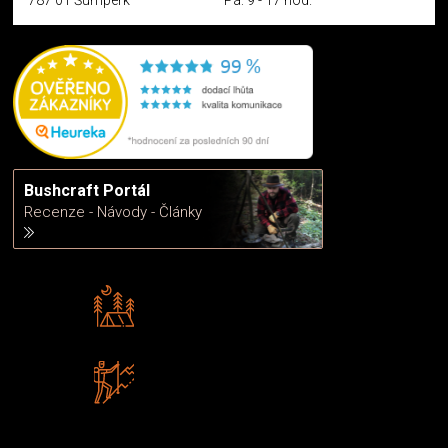
Bushcraft Portál
Recenze - Návody - Články
Rádi předáváme zkušenosti
Poradíme vám s výběrem
Zboží sami testujeme
U nás nekoupíte „zajíce v pytli“