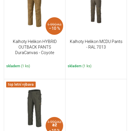
i
k
s
t
p
ů
r
1 990 Kč
o
–10 %
d
u
Kalhoty Helikon HYBRID
Kalhoty Helikon MCDU Pants
k
OUTBACK PANTS
- RAL 7013
t
DuraCanvas - Coyote
ů
skladem
(1 ks)
skladem
(1 ks)
top letní výbava
1 990 Kč
až
–10 %