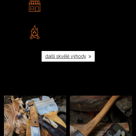
2 kamenné prodejny
Navštivte nás v Praze a
Šumperku
Vlastní značka JuBö
Poctivá ruční výroba v ČR
další skvělé výhody
Užijte si to v přírodě
Vybavení, na které spoléháte nejčastěji