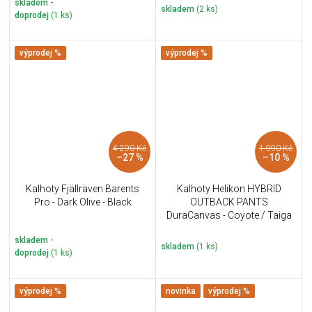
skladem -
skladem
(2 ks)
doprodej
(1 ks)
výprodej %
výprodej %
4 290 Kč
1 990 Kč
–27 %
–10 %
Kalhoty Fjällräven Barents
Kalhoty Helikon HYBRID
Pro - Dark Olive - Black
OUTBACK PANTS
DuraCanvas - Coyote / Taiga
Green A
skladem -
skladem
(1 ks)
doprodej
(1 ks)
výprodej %
novinka
výprodej %