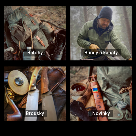
Batohy
Bundy a kabáty
Brousky
Novinky