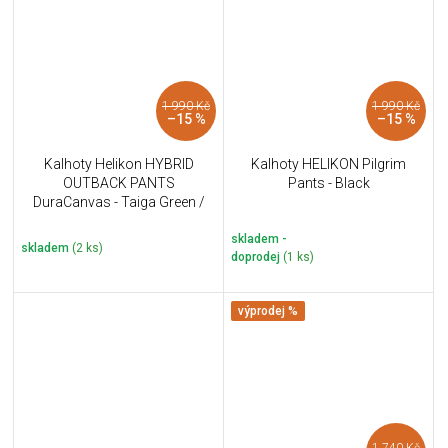
1 990 Kč
1 990 Kč
–15 %
–15 %
Kalhoty Helikon HYBRID
Kalhoty HELIKON Pilgrim
OUTBACK PANTS
Pants - Black
DuraCanvas - Taiga Green /
Black
skladem -
skladem
(2 ks)
doprodej
(1 ks)
výprodej %
1 740 Kč