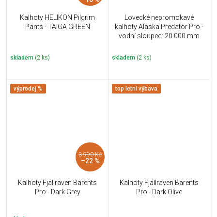
Kalhoty HELIKON Pilgrim
Lovecké nepromokavé
Pants - TAIGA GREEN
kalhoty Alaska Predator Pro -
vodní sloupec: 20.000 mm
skladem
(2 ks)
skladem
(2 ks)
výprodej %
top letní výbava
3 990 Kč
–22 %
Kalhoty Fjällräven Barents
Kalhoty Fjällräven Barents
Pro - Dark Grey
Pro - Dark Olive