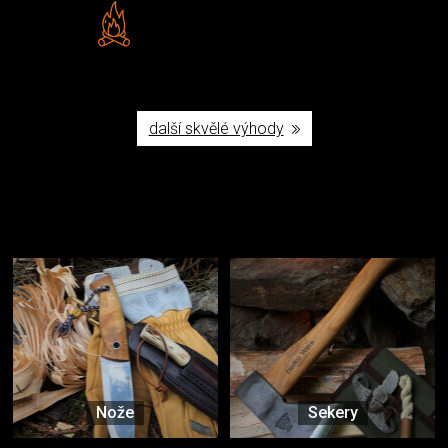
Vlastní značka JuBö
Poctivá ruční výroba v ČR
další skvělé výhody
Užijte si to v přírodě
Vybavení, na které spoléháte nejčastěji
Nože
Sekery