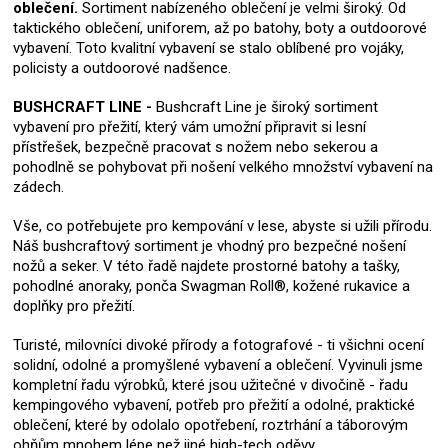
oblečení.
Sortiment nabízeného oblečení je velmi široký. Od
taktického oblečení, uniforem, až po batohy, boty a outdoorové
vybavení. Toto kvalitní vybavení se stalo oblíbené pro vojáky,
policisty a outdoorové nadšence.
BUSHCRAFT LINE -
Bushcraft Line je široký sortiment
vybavení pro přežití, který vám umožní připravit si lesní
přístřešek, bezpečně pracovat s nožem nebo sekerou a
pohodlně se pohybovat při nošení velkého množství vybavení na
zádech.
Vše, co potřebujete pro kempování v lese, abyste si užili přírodu.
Náš bushcraftový sortiment je vhodný pro bezpečné nošení
nožů a seker. V této řadě najdete prostorné batohy a tašky,
pohodlné anoraky, ponča Swagman Roll®, kožené rukavice a
doplňky pro přežití.
Turisté, milovníci divoké přírody a fotografové - ti všichni ocení
solidní, odolné a promyšlené vybavení a oblečení. Vyvinuli jsme
kompletní řadu výrobků, které jsou užitečné v divočině - řadu
kempingového vybavení, potřeb pro přežití a odolné, praktické
oblečení, které by odolalo opotřebení, roztrhání a táborovým
ohňům mnohem lépe než jiné high-tech oděvy.