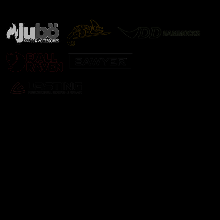
další značky
Odebírat newsletter
Vložte svůj e-mail a my vám budeme zasílat informace o
nových produktech na našem e-shopu.
E-mail