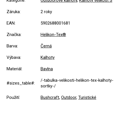
Kategorie
:
Outdoorové kalhoty
,
Kalhoty velikost S
Záruka
:
2 roky
EAN
:
5902688001681
Značka
:
Helikon-Tex®
Barva
:
Černá
Výbava
:
Kalhoty
Materiál
:
Bavlna
/-tabulka-velikosti-helikon-tex-kalhoty-
#sizes_table#
:
sortky-/
Použití
:
Bushcraft
,
Outdoor
,
Turistické
5,0