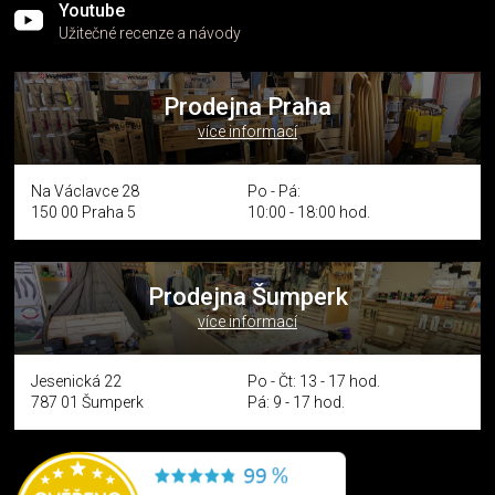
Youtube
Užitečné recenze a návody
Prodejna Praha
více informací
Na Václavce 28
Po - Pá:
150 00 Praha 5
10:00 - 18:00 hod.
Prodejna Šumperk
více informací
Jesenická 22
Po - Čt: 13 - 17 hod.
787 01 Šumperk
Pá: 9 - 17 hod.