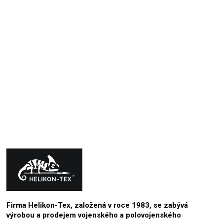
+ zapinani v pase na suchy zip, takze presne
nastavitelne
+ delaji kalhoty i v prodlouzene delce, takze sedi i
vysokym hubenym lidem jako jsem ja
1.11.2024
Hodnocení produktu je 5 z 5 hvězdiček.
Firma Helikon-Tex, založená v roce 1983, se zabývá
výrobou a prodejem vojenského a polovojenského