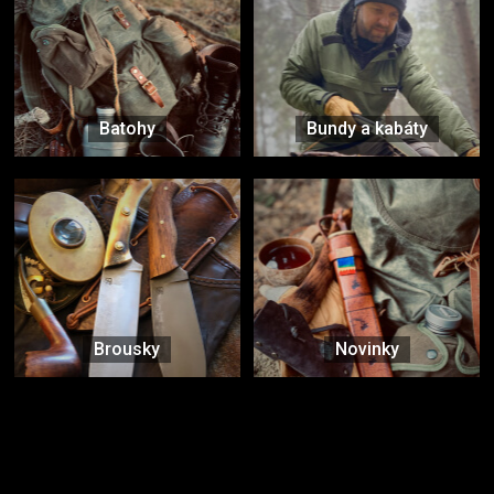
Batohy
Bundy a kabáty
Brousky
Novinky
Značky ověřené samotnou přírodou