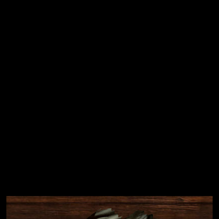
Vložením e-mailu souhlasíte s
podmínkami ochrany
osobních údajů
Přihlásit se
Instagram