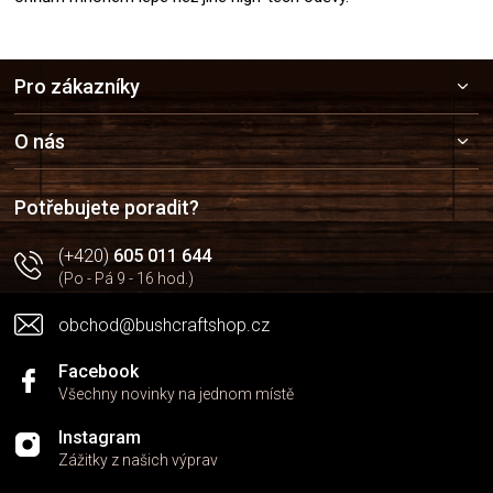
Z
Pro zákazníky
á
p
a
O nás
t
í
Potřebujete poradit?
(+420)
605 011 644
(Po - Pá 9 - 16 hod.)
obchod@bushcraftshop.cz
Facebook
Všechny novinky na jednom místě
Instagram
Zážitky z našich výprav