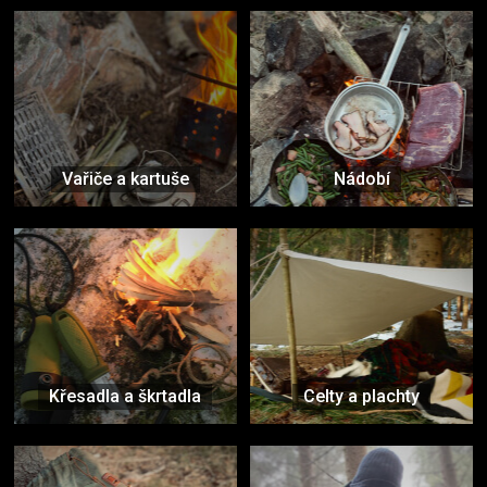
Vařiče a kartuše
Nádobí
Křesadla a škrtadla
Celty a plachty