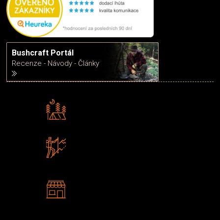
Bushcraft Portál
Recenze - Návody - Články
Rádi předáváme zkušenosti
Poradíme vám s výběrem
Zboží sami testujeme
U nás nekoupíte „zajíce v pytli“
2 kamenné prodejny
Navštivte nás v Praze a
Šumperku