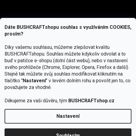
Dáte BUSHCRAFTshopu souhlas s využíváním COOKIES,
prosím?
Díky vašemu souhlasu, můžeme zlepšovat kvalitu
BUSHCRAFTshopu.
Souhlas můžete kdykoliv odvolat a to
buď v patičce e-shopu (dolní část webu), nebo v nastavení
svého prohlížeče (Chrome, Explorer, Opera, Firefox a další).
Stejně tak můžete svůj souhlas modifikovat kliknutím na
tlačítko "
Nastavení
" v levém dolním rohu a povolit jen to, co
Přihlásit se
považujete za vhodné.
Vložením e-mailu souhlasíte s
podmínkami ochrany osobních údajů
Děkujeme za vaši důvěru, tým
BUSHCRAFTshop.cz
Nastavení
Copyright 2026
BUSHCRAFTshop.cz
. Všechna práva
🏕️ Kupte do 12. 8. jakýkoliv produkt JuBö a
vyhrazena.
Upravit nastavení cookies
zapojte se do slosování o kurz s
Souhlasím