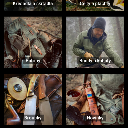
Křesadla a škrtadla
Celty a plachty
Batohy
Bundy a kabáty
Brousky
Novinky