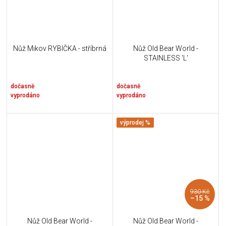
Nůž Mikov RYBIČKA - stříbrná
Nůž Old Bear World -
STAINLESS 'L'
dočasně
dočasně
vyprodáno
vyprodáno
výprodej %
930 Kč
–15 %
Nůž Old Bear World -
Nůž Old Bear World -