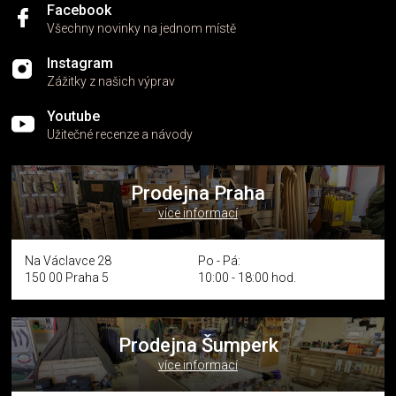
i
Facebook
s
Všechny novinky na jednom místě
u
Instagram
Zážitky z našich výprav
Youtube
Užitečné recenze a návody
Prodejna Praha
více informací
Na Václavce 28
Po - Pá:
150 00 Praha 5
10:00 - 18:00 hod.
Prodejna Šumperk
více informací