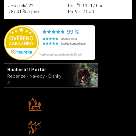
Jesenická 22
Po - Čt: 13 - 17 hod.
787 01 Šumperk
Pá: 9 - 17 hod.
Bushcraft Portál
Recenze - Návody - Články
Rádi předáváme zkušenosti
Poradíme vám s výběrem
Zboží sami testujeme
U nás nekoupíte „zajíce v pytli“