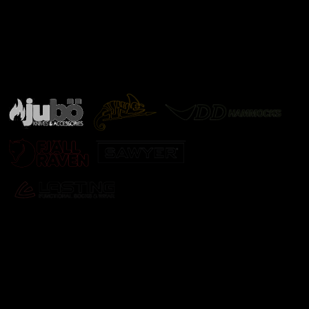
Značky ověřené samotnou přírodou
další značky
Odebírat newsletter
Vložte svůj e-mail a my vám budeme zasílat informace o