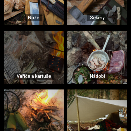
Nože
Sekery
Vařiče a kartuše
Nádobí