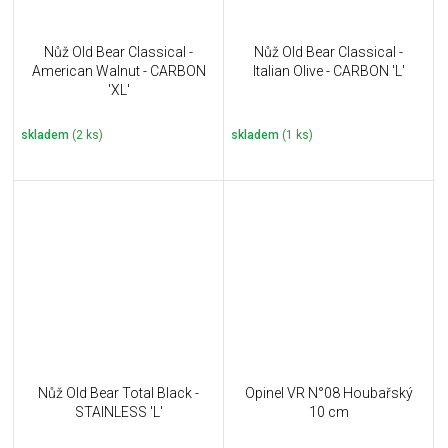
Nůž Old Bear Classical -
Nůž Old Bear Classical -
American Walnut - CARBON
Italian Olive - CARBON 'L'
'XL'
skladem
(2 ks)
skladem
(1 ks)
Nůž Old Bear Total Black -
Opinel VR N°08 Houbařský
STAINLESS 'L'
10 cm