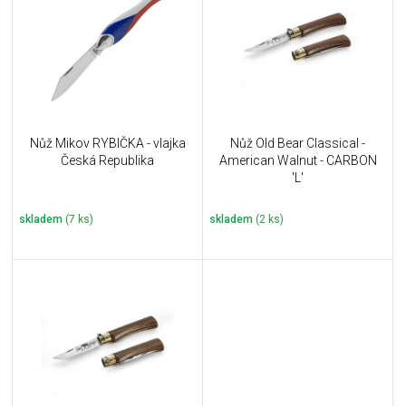
u
i
k
s
t
p
ů
r
o
d
u
Nůž Mikov RYBIČKA - vlajka
Nůž Old Bear Classical -
k
Česká Republika
American Walnut - CARBON
t
'L'
ů
skladem
(7 ks)
skladem
(2 ks)