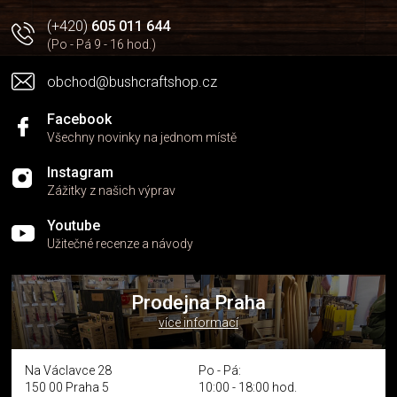
(+420)
605 011 644
(Po - Pá 9 - 16 hod.)
obchod@bushcraftshop.cz
Facebook
Všechny novinky na jednom místě
Instagram
Zážitky z našich výprav
Youtube
Užitečné recenze a návody
Prodejna Praha
více informací
Na Václavce 28
Po - Pá:
150 00 Praha 5
10:00 - 18:00 hod.