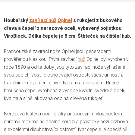
Houbařský
zavírací nůž
Opinel
s rukojetí z bukového
dřeva a čepelí z nerezové oceli, vybavený pojistkou
ViroBlock. Délka čepele je 8 cm. Štěteček na čištění hub.
Francouzské zavírací nože Opinel jsou generacemi
prověřenou klasikou. První zavírací
nůž
Opinel byl vyroben v
roce 1890 a od té doby jsou tyto zavírací nože vyhlášené
svou spolehlivostí, dlouhotrvající ostrostí, všestranností a
tradičním - nezaměnitelným tvarem a designem. Ručně
broušená čepel vyrobená z vysoce kvalitní švédské oceli,
kvalitní a silně lakovaná odolná dřevěná rukojeť.
Nerezová leštěná ocel je díky antikorozním vlastnostem
chromu maximálně odolná korozi a prakticky bezúdržbová
s excelentní dlouhotrvající ostrostí, tvar čepele je speciálně