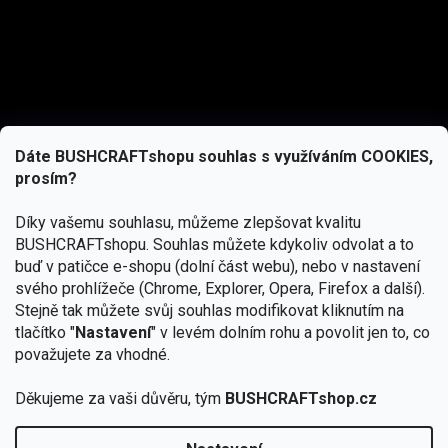
Dáte BUSHCRAFTshopu souhlas s využíváním COOKIES,
prosím?
Díky vašemu souhlasu, můžeme zlepšovat kvalitu
BUSHCRAFTshopu.
Souhlas můžete kdykoliv odvolat a to
buď v patičce e-shopu (dolní část webu), nebo v nastavení
svého prohlížeče (Chrome, Explorer, Opera, Firefox a další).
Stejně tak můžete svůj souhlas modifikovat kliknutím na
tlačítko "
Nastavení
" v levém dolním rohu a povolit jen to, co
Přihlásit se
považujete za vhodné.
Vložením e-mailu souhlasíte s
podmínkami ochrany osobních údajů
Děkujeme za vaši důvěru, tým
BUSHCRAFTshop.cz