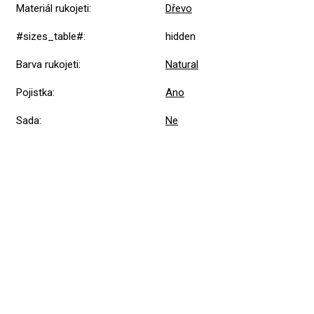
Materiál rukojeti
:
Dřevo
#sizes_table#
:
hidden
Barva rukojeti
:
Natural
Pojistka
:
Ano
Sada
:
Ne
Přidat hodnocení