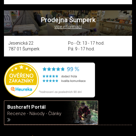
Prodejna Šumperk
více informací
Jesenická 22
Po - Čt: 13 - 17 hod.
787 01 Šumperk
Pá: 9 - 17 hod.
Bushcraft Portál
Recenze - Návody - Články