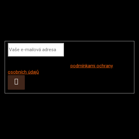
Odebírat newsletter
Vložením e-mailu souhlasíte s
podmínkami ochrany
osobních údajů
Přihlásit
se
Instagram