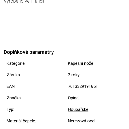
Vyrobeno ve Francii
Doplňkové parametry
Kategorie
:
Kapesní nože
Záruka
:
2 roky
EAN
:
7613329191651
Značka
:
Opinel
Typ
:
Houbařské
Materiál čepele
:
Nerezová ocel