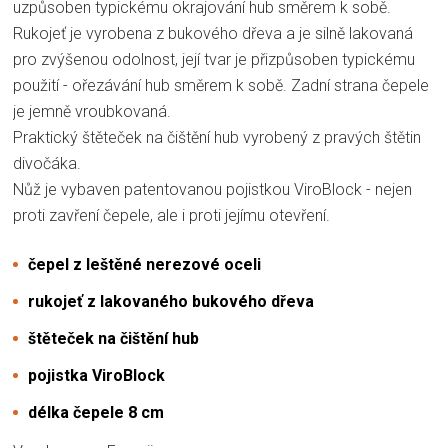
uzpůsoben typickému okrajování hub směrem k sobě.
Rukojeť je vyrobena z bukového dřeva a je silně lakovaná
pro zvýšenou odolnost, její tvar je přizpůsoben typickému
použití - ořezávání hub směrem k sobě. Zadní strana čepele
je jemně vroubkovaná.
Praktický štěteček na čištění hub vyrobený z pravých štětin
divočáka.
Nůž je vybaven patentovanou pojistkou ViroBlock - nejen
proti zavření čepele, ale i proti jejímu otevření.
čepel z leštěné nerezové oceli
rukojeť z lakovaného bukového dřeva
štěteček na čištění hub
pojistka ViroBlock
délka čepele 8 cm