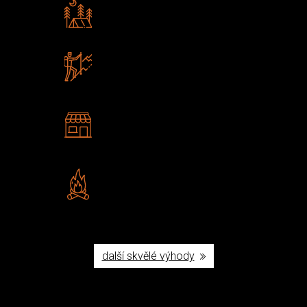
Rádi předáváme zkušenosti
Poradíme vám s výběrem
Zboží sami testujeme
U nás nekoupíte „zajíce v pytli“
2 kamenné prodejny
Navštivte nás v Praze a
Šumperku
Vlastní značka JuBö
Poctivá ruční výroba v ČR
další skvělé výhody
Užijte si to v přírodě