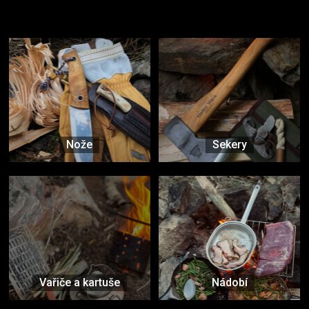
Vybavení, na které spoléháte nejčastěji
Nože
Sekery
Vařiče a kartuše
Nádobí