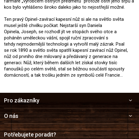
farmáře „výrobcem ostrých předmětů“ protože ostří jeho srpů a
kos bylo vyhlášeno široko daleko jako to nejostřejší možné.
Ten pravý Opinel-zavírací kapesní nůž si ale na světlo světa
musel ještě chvilku počkat. Nejstarší syn Daniela
Opinela, Joseph, se rozhodl jít ve stopách svého otce a
poháněn uměleckou vášní, spojil ruční zpracování s
tehdy nejmodernější technologii a vytvořil malý zázrak. Psal
se rok 1890 a světlo světa spatřil kapesní zavírací nůž Opinel,
nůž od prvního dne milovaný a předávaný z generace na
generaci. Nůž, který během dalších let získal stovky tisíc
fanoušků po celém světě, stal se běžnou součástí spousty
domácností, a tak trošku jedním ze symbolů celé Francie…
Z
Pro zákazníky
á
p
a
O nás
t
í
Potřebujete poradit?