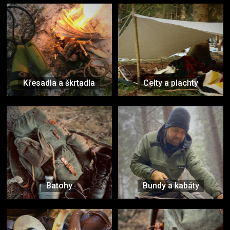
Křesadla a škrtadla
Celty a plachty
Batohy
Bundy a kabáty