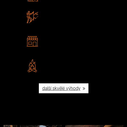
Zboží sami testujeme
U nás nekoupíte „zajíce v pytli“
2 kamenné prodejny
Navštivte nás v Praze a
Šumperku
Vlastní značka JuBö
Poctivá ruční výroba v ČR
další skvělé výhody
Užijte si to v přírodě
Vybavení, na které spoléháte nejčastěji