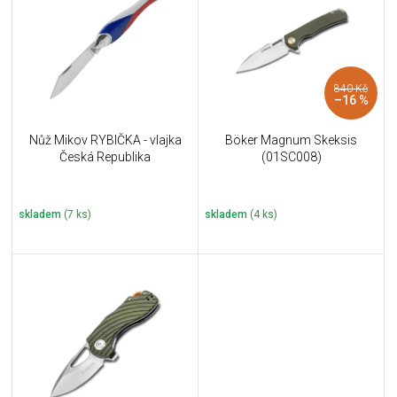
u
i
k
s
t
p
ů
r
840 Kč
o
–16 %
d
u
Nůž Mikov RYBIČKA - vlajka
Böker Magnum Skeksis
k
Česká Republika
(01SC008)
t
ů
skladem
(7 ks)
skladem
(4 ks)