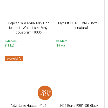
Kapesní nůž MAIN Mini Line
My first OPINEL VRI 7 Inox, 8
clip point - Walnut s koženým
cm, natural
pouzdrem 10006
skladem
skladem
(11 ks)
(16 ks)
výprodej %
1 099 Kč
–10 %
Nůž Ruike Hussar P121
Nůž Ruike P801-SB Black