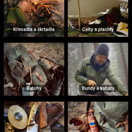
Křesadla a škrtadla
Celty a plachty
Batohy
Bundy a kabáty