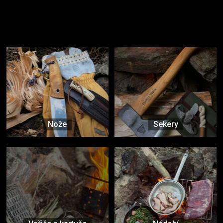
Užijte si to v přírodě
Vybavení, na které spoléháte nejčastěji
Nože
Sekery