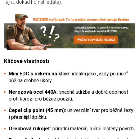
fajn… dokud ho nehledáte).
Klíčové vlastnosti
Mini EDC s očkem na klíče:
ideální jako „vždy po ruce“
nůž na drobné úkoly.
Nerezová ocel 440A:
snadná údržba a dobrá odolnost
proti korozi pro běžné použití.
Čepel clip point (45 mm):
univerzální tvar pro běžné řezy
i přesnější špičku.
Ořechová rukojeť:
přírodní materiál, ručně leštěný povrch.