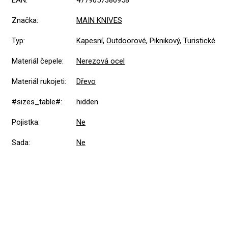
EAN
:
4779057380958
Značka
:
MAIN KNIVES
Typ
:
Kapesní
,
Outdoorové
,
Piknikový
,
Turistické
Materiál čepele
:
Nerezová ocel
Materiál rukojeti
:
Dřevo
#sizes_table#
:
hidden
Pojistka
:
Ne
Sada
:
Ne