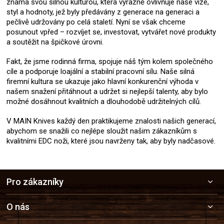
známá svou silnou kulturou, která výrazně ovlivňuje naše vize,
styl a hodnoty, jež byly předávány z generace na generaci a
pečlivě udržovány po celá staletí. Nyní se však chceme
posunout vpřed – rozvíjet se, investovat, vytvářet nové produkty
a soutěžit na špičkové úrovni.
Fakt, že jsme rodinná firma, spojuje náš tým kolem společného
cíle a podporuje loajální a stabilní pracovní sílu. Naše silná
firemní kultura se ukazuje jako hlavní konkurenční výhoda v
našem snažení přitáhnout a udržet si nejlepší talenty, aby bylo
možné dosáhnout kvalitních a dlouhodobě udržitelných cílů.
V MAIN Knives každý den praktikujeme znalosti našich generací,
abychom se snažili co nejlépe sloužit našim zákazníkům s
kvalitními EDC noži, které jsou navrženy tak, aby byly nadčasové.
Z
Pro zákazníky
á
p
a
O nás
t