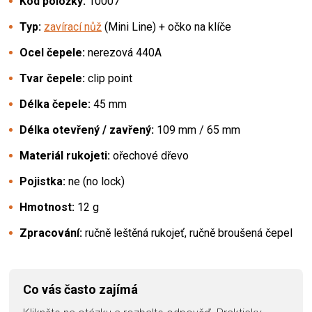
Kód položky:
10007
Typ:
zavírací nůž
(Mini Line) + očko na klíče
Ocel čepele:
nerezová 440A
Tvar čepele:
clip point
Délka čepele:
45 mm
Délka otevřený / zavřený:
109 mm / 65 mm
Materiál rukojeti:
ořechové dřevo
Pojistka:
ne (no lock)
Hmotnost:
12 g
Zpracování:
ručně leštěná rukojeť, ručně broušená čepel
Co vás často zajímá