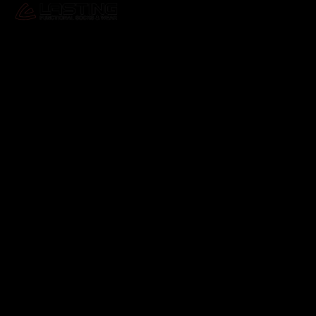
Odebírat newsletter
Vložte svůj e-mail a my vám budeme zasílat informace o
nových produktech na našem e-shopu.
E-mail
Vložením e-mailu souhlasíte s
podmínkami ochrany
osobních údajů
Přihlásit se