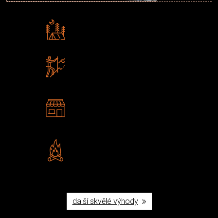
Rádi předáváme zkušenosti
Poradíme vám s výběrem
Zboží sami testujeme
U nás nekoupíte „zajíce v pytli“
2 kamenné prodejny
Navštivte nás v Praze a
Šumperku
Vlastní značka JuBö
Poctivá ruční výroba v ČR
další skvělé výhody