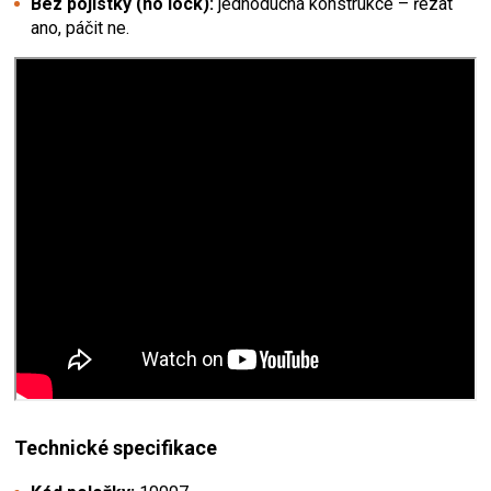
Bez pojistky (no lock):
jednoduchá konstrukce – řezat
ano, páčit ne.
Technické specifikace