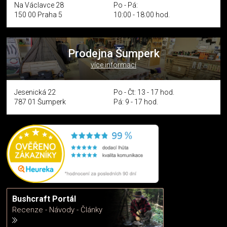
Na Václavce 28
Po - Pá:
150 00 Praha 5
10:00 - 18:00 hod.
Prodejna Šumperk
více informací
Jesenická 22
Po - Čt: 13 - 17 hod.
787 01 Šumperk
Pá: 9 - 17 hod.
Bushcraft Portál
Recenze - Návody - Články