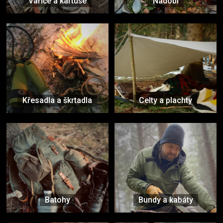
Vařiče a kartuše
Nádobí
Křesadla a škrtadla
Celty a plachty
Batohy
Bundy a kabáty