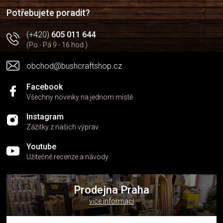
í
Potřebujete poradit?
(+420)
605 011 644
(Po - Pá 9 - 16 hod.)
obchod@bushcraftshop.cz
Facebook
Všechny novinky na jednom místě
Instagram
Zážitky z našich výprav
Youtube
Užitečné recenze a návody
Prodejna Praha
více informací