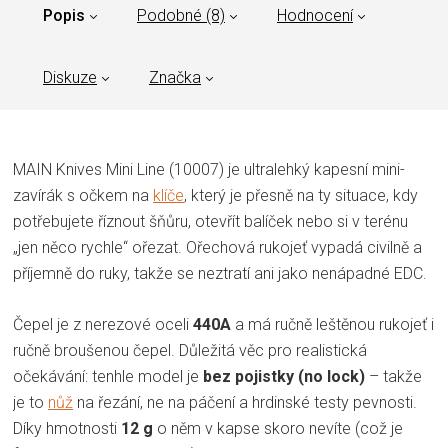
Popis
Podobné (8)
Hodnocení
Diskuze
Značka
MAIN Knives Mini Line (10007) je ultralehký kapesní mini-
zavírák s očkem na
klíče
, který je přesně na ty situace, kdy
potřebujete říznout šňůru, otevřít balíček nebo si v terénu
„jen něco rychle“ ořezat. Ořechová rukojeť vypadá civilně a
příjemně do ruky, takže se neztratí ani jako nenápadné EDC.
Čepel je z nerezové oceli
440A
a má ručně leštěnou rukojeť i
ručně broušenou čepel. Důležitá věc pro realistická
očekávání: tenhle model je
bez pojistky (no lock)
– takže
je to
nůž
na řezání, ne na páčení a hrdinské testy pevnosti.
Díky hmotnosti
12 g
o něm v kapse skoro nevíte (což je