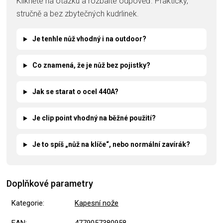
Klikněte na otázku a rozbalte odpověď. Prakticky,
stručně a bez zbytečných kudrlinek.
Je tenhle nůž vhodný i na outdoor?
Co znamená, že je nůž bez pojistky?
Jak se starat o ocel 440A?
Je clip point vhodný na běžné použití?
Je to spíš „nůž na klíče“, nebo normální zavírák?
Doplňkové parametry
Kategorie
:
Kapesní nože