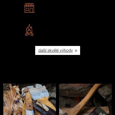
2 kamenné prodejny
Navštivte nás v Praze a
Šumperku
Vlastní značka JuBö
Poctivá ruční výroba v ČR
další skvělé výhody
Užijte si to v přírodě
Vybavení, na které spoléháte nejčastěji