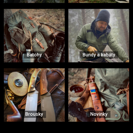
Batohy
Bundy a kabáty
Brousky
Novinky