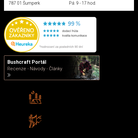
787 01 Šumperk
Pá: 9 - 17 hod.
Bushcraft Portál
Recenze - Návody - Články
Rádi předáváme zkušenosti
Poradíme vám s výběrem
Zboží sami testujeme
U nás nekoupíte „zajíce v pytli“