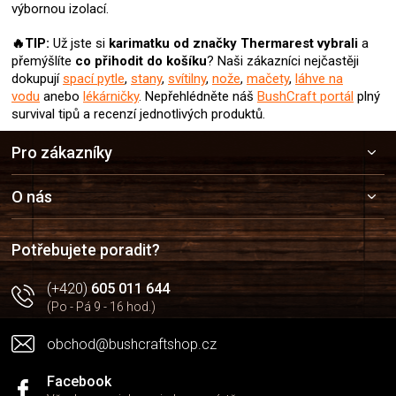
výbornou izolací.
🔥TIP:
Už jste si
karimatku od značky Thermarest
vybrali
a
přemýšlíte
co přihodit do košíku
? Naši zákazníci nejčastěji
dokupují
spací pytle
,
stany
,
svítilny
,
nože
,
mačety
,
láhve na
vodu
anebo
lékárničky
. Nepřehlédněte náš
BushCraft portál
plný
survival tipů a recenzí jednotlivých produktů.
Z
Pro zákazníky
á
p
a
O nás
t
í
Potřebujete poradit?
(+420)
605 011 644
(Po - Pá 9 - 16 hod.)
obchod@bushcraftshop.cz
Facebook