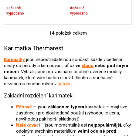
dočasně
dočasně
vyprodáno
vyprodáno
14
položek celkem
O
v
l
Karimatka Thermarest
á
d
Karimatky
jsou nepostradatelnou součástí každé vícedenní
a
cesty do přírody a kempování, ať už
ve
stanu
nebo pod širým
c
nebem
. Vybrali jsme pro vás námi osobně ověřené modely
í
karimatek, které vám budou sloužit dlouho a současně
p
nezaberou mnoho místa v
batohu
.
r
v
Základní rozdělení karimatek:
k
y
Pěnové
— jsou
základním typem
karimatek — mají své
v
zastánce i pro dlouhodobé použití (výhodou je cena,
ý
nevýhodou pak horší skladnost)
p
Nafukovací
— jsou momentálně asi
nejpopulárnější
, díky
i
odolným svrchním materiálům
velmi odolné proti
s