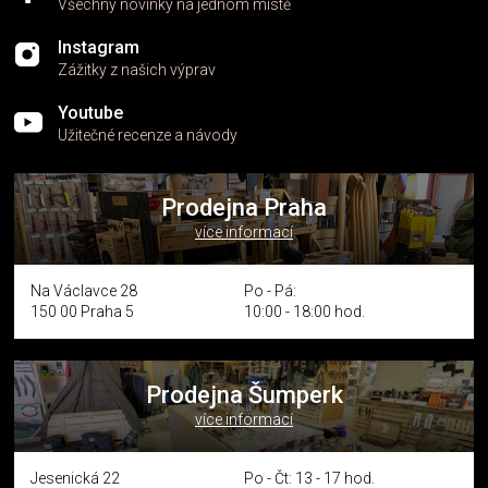
Všechny novinky na jednom místě
Instagram
Zážitky z našich výprav
Youtube
Užitečné recenze a návody
Prodejna Praha
více informací
Na Václavce 28
Po - Pá:
150 00 Praha 5
10:00 - 18:00 hod.
Prodejna Šumperk
více informací
Jesenická 22
Po - Čt: 13 - 17 hod.