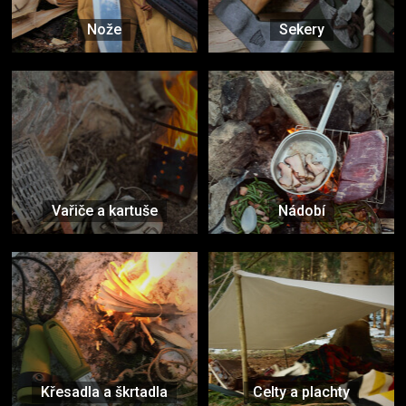
Nože
Sekery
Vařiče a kartuše
Nádobí
Křesadla a škrtadla
Celty a plachty