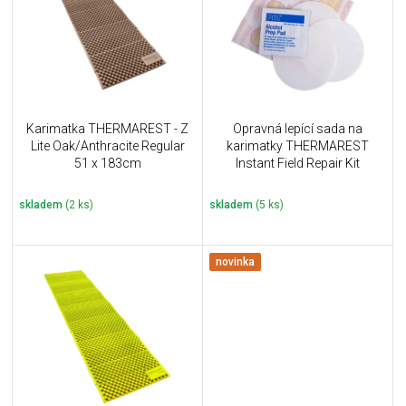
i
k
s
t
p
ů
r
o
d
u
Karimatka THERMAREST - Z
Opravná lepící sada na
k
Lite Oak/Anthracite Regular
karimatky THERMAREST
t
51 x 183cm
Instant Field Repair Kit
ů
skladem
(2 ks)
skladem
(5 ks)
novinka