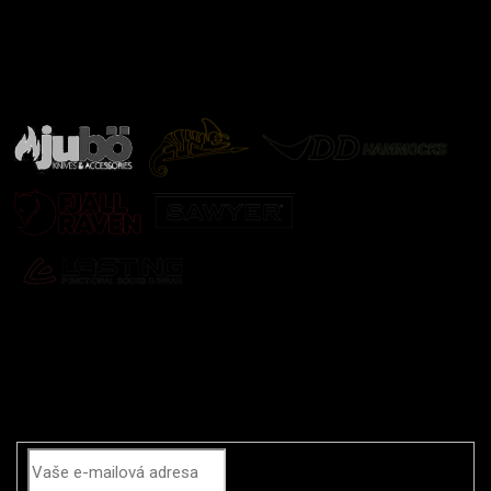
Značky ověřené samotnou přírodou
další značky
Odebírat newsletter