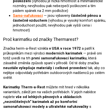
poškození
(výhodou je nízká hmotnost a minimalistické
u
rozměry, nevýhodou pak nebezpečí poškození a tím
pádem spánek na 2 mm podložce)
Samo-nafukovací
— jsou vybaveny
částečně pěnou a
částečně vzduchem
(výhodou je vysoký komfort spánku,
jednoduchost použití, nevýhodou pak vyšší cena i
hmotnost)
Proč karimatku od značky Thermarest?
Značka herm-a-Rest vznikla
v USA v roce 1972
a patří k
průkopníkům mezi výrobci
moderních karimatek
— právě oni
totiž uvedli na trh
první samonafukovací karimatku
, která
zásadně změnila způsob spaní v přírodě. Od té doby značka
neustále vylepšuje materiály i celkové provedení
tak, aby co
nejlépe odpovídaly potřebám outdoorových nadšenců po celém
světě.
Karimatky Therm-a-Rest
můžete mít hned v několika
variantách, záleží jen na vašich potřebách. V jejich nabídce
najdete
vše od lehkých pěnových a skládacích
„nezničitelných“ karimatek až po komfortní
samonafukovací modely a ultralehké nafukovačky
s