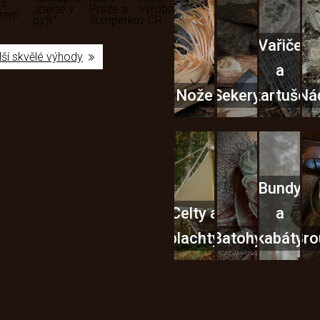
 s
„zajíce v
Praze a
výroba
ěrem
pytli“
Šumperku
v ČR
Vařiče
lší skvělé výhody
a
Nože
Sekery
kartuše
Ná
Bundy
Celty a
a
plachty
Batohy
kabáty
Bro