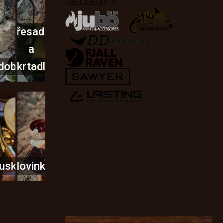
další značky
Křesadla
a
dobí
škrtadla
usky
Novinky