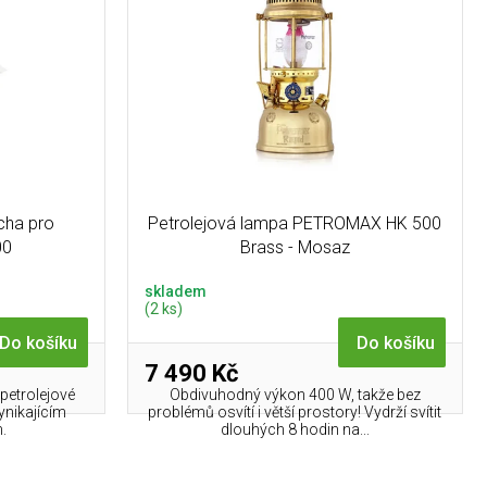
cha pro
Petrolejová lampa PETROMAX HK 500
00
Brass - Mosaz
skladem
(2 ks)
Do košíku
Do košíku
7 490 Kč
petrolejové
Obdivuhodný výkon 400 W, takže bez
nikajícím
problémů osvítí i větší prostory! Vydrží svítit
.
dlouhých 8 hodin na...