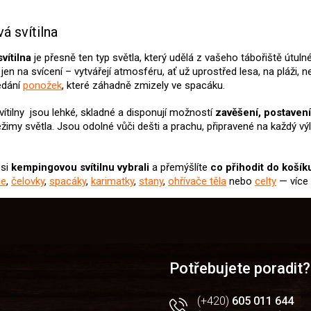
O
v
 svítilna
l
á
vítilna
je přesně ten typ světla, který udělá z vašeho tábořiště útuln
d
u jen na svícení – vytvářejí atmosféru, ať už uprostřed lesa, na pláži
a
edání
ponožek
, které záhadně zmizely ve spacáku.
c
í
ítilny jsou lehké, skladné a disponují možností
zavěšení, postave
p
ežimy světla. Jsou odolné vůči dešti a prachu, připravené na každý výl
r
v
k
y
 si
kempingovou svítilnu
vybrali
a přemýšlíte
co přihodit do košík
v
ie
,
čelovky
,
spacáky
,
karimatky
,
stany
,
ohřívače těla
nebo
celty
— více
ý
p
i
s
u
Potřebujete poradit?
(+420)
605 011 644