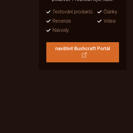
Testování produktů
Články
Recenze
Videa
Návody
navštívit Bushcraft Portál