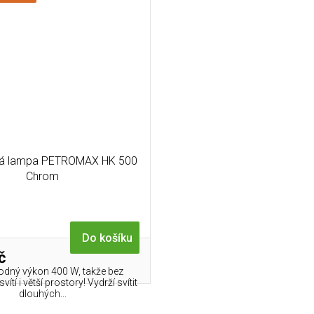
vá lampa PETROMAX HK 500
Chrom
Do košíku
č
dný výkon 400 W, takže bez
ítí i větší prostory! Vydrží svítit
dlouhých...