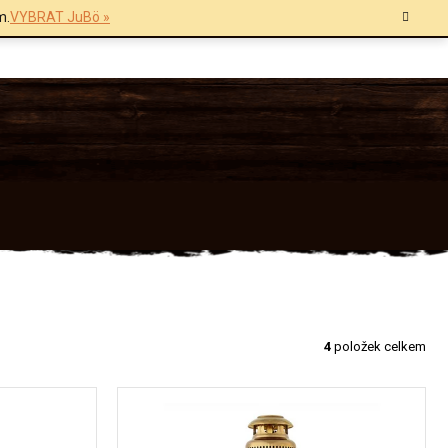
m.
VYBRAT JuBö »
4
položek celkem