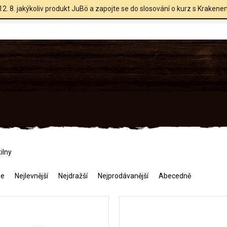
12. 8. jakýkoliv produkt JuBö a zapojte se do slosování o kurz s Krakene
ilny
me
Nejlevnější
Nejdražší
Nejprodávanější
Abecedně