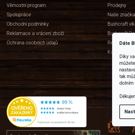
Věrnostní program
Prodejny
Spolupráce
Naše značka
Obchodní podmínky
Bushcraft ví
Reklamace a vrácení zboží
Bushcraft Po
Ochrana osobních údajů
Recenze ob
Dáte B
Kontakty
Díky v
můžete 
nastave
tak můž
dolním 
Děkuje
Rád
Nast
pře
zku
Por