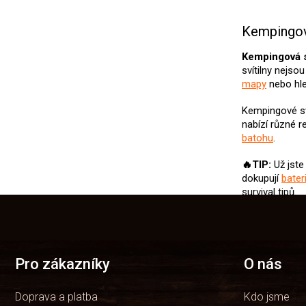
Kempingová
Kempingová s
svítilny nejso
mapy
nebo hl
Kempingové sv
nabízí různé r
batohu
.
🔥TIP:
Už jste
dokupují
bater
survival tipů.
Z
á
p
a
t
Pro zákazníky
O nás
í
Doprava a platba
Kdo jsme