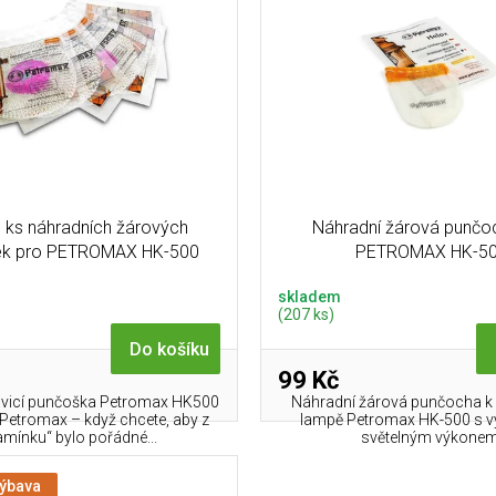
 ks náhradních žárových
Náhradní žárová punčo
ek pro PETROMAX HK-500
PETROMAX HK-5
skladem
(207 ks)
Do košíku
99 Kč
avicí punčoška Petromax HK500
Náhradní žárová punčocha k 
Petromax – když chcete, aby z
lampě Petromax HK-500 s vy
amínku“ bylo pořádné...
světelným výkonem
výbava