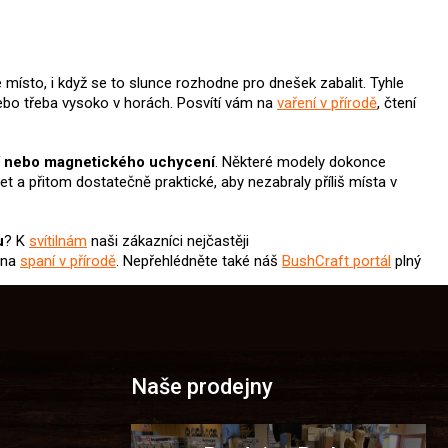
é místo, i když se to slunce rozhodne pro dnešek zabalit. Tyhle
, nebo třeba vysoko v horách. Posvítí vám na
vaření v přírodě
, čtení
ní nebo magnetického uchycení
. Některé modely dokonce
et a přitom dostatečně praktické, aby nezabraly příliš místa v
u
? K
svítilnám
naši zákazníci nejčastěji
 na
spaní v přírodě
. Nepřehlédněte také náš
BushCraft portál
plný
Naše prodejny