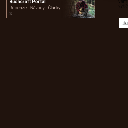
vám
Bushcraft Portál
výb
Recenze - Návody - Články
da