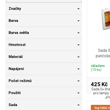
p
i
n
r
s
n
Značky
o
p
í
d
r
p
Barva
u
o
a
k
d
n
Barva světla
t
u
e
ů
k
l
Hmotnost
t
Sada 5
ů
punčoš
Materiál
skladem
Napájení
(10 ks)
Počet režimů
425 Kč
Sada 5× žh
Použití
pro lampy 
„pl
Sada
top letní 