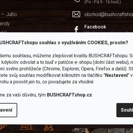
(Po - Pá 9 - 16 hod.)
 — JuBö
obchod@bushcraftsho
kendy
Facebook
rtál
Všechny novinky na jedn
chodu
USHCRAFTshopu souhlas s využíváním COOKIES, prosím?
Instagram
Zážitky z našich výprav
ašemu souhlasu, můžeme zlepšovat kvalitu BUSHCRAFTshopu.
S
kdykoliv odvolat a to buď v patičce e-shopu (dolní část webu), 
Youtube
ní svého prohlížeče (Chrome, Explorer, Opera, Firefox a další). S
Užitečné recenze a návod
ete svůj souhlas modifikovat kliknutím na tlačítko "
Nastavení
" 
rohu a povolit jen to, co považujete za vhodné.
me za vaši důvěru, tým
BUSHCRAFTshop.cz
Zboží
2
Vlastní
i
Užijte si to v 
avení
Souh
sami
kamenné
značka
dáváme
testujeme
prodejny
JuBö
Vybavení, na které spoléhát
šenosti
U nás
Navštivte
Poctivá
adíme
nekoupíte
nás v
ruční