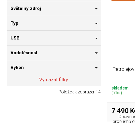
Světelný zdroj
Typ
USB
Vodotěsnost
Výkon
Petrolejo
Vymazat filtry
skladem
Položek k zobrazení:
4
(7 ks)
7 490 K
Obdivuho
problémů osv