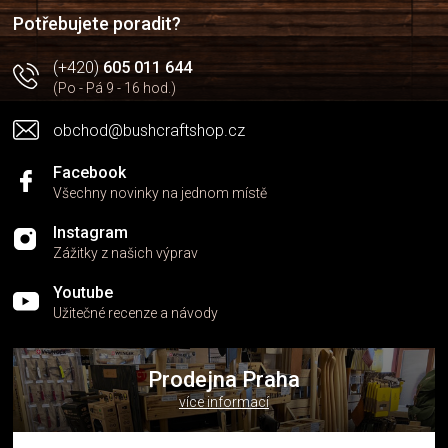
í
Potřebujete poradit?
(+420)
605 011 644
(Po - Pá 9 - 16 hod.)
obchod@bushcraftshop.cz
Facebook
Všechny novinky na jednom místě
Instagram
Zážitky z našich výprav
Youtube
Užitečné recenze a návody
Prodejna Praha
více informací