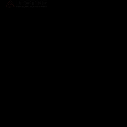
Odebírat newsletter
Vložte svůj e-mail a my vám budeme zasílat informace o
nových produktech na našem e-shopu.
E-mail
Vložením e-mailu souhlasíte s
podmínkami ochrany
osobních údajů
Přihlásit se