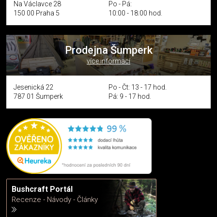
Na Václavce 28
Po - Pá:
150 00 Praha 5
10:00 - 18:00 hod.
Prodejna Šumperk
více informací
Jesenická 22
Po - Čt: 13 - 17 hod.
787 01 Šumperk
Pá: 9 - 17 hod.
Bushcraft Portál
Recenze - Návody - Články