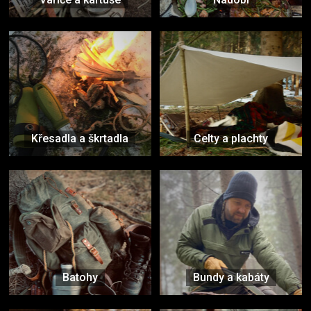
Křesadla a škrtadla
Celty a plachty
Batohy
Bundy a kabáty