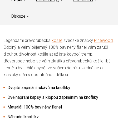
Diskuze
Legendární dřevorubecká
košile
švédské značky
Pinewood
.
Odolný a velmi příjemný 100% bavlněný flanel vám zaručí
dlouhou životnost košile ať už jste kovboj, tremp,
dřevorubec nebo se vám zkrátka dřevorubecká košile líbí,
neměla by určitě chybět ve vašem šatníku. Jedná se o
klasický střih s dostatečnou délkou.
Dvojité zapínání rukávů na knoflíky
Dvě náprsní kapsy s klopou zapínáním na knoflíky
Materiál 100% bavlněný flanel
Náhradní knoflíky