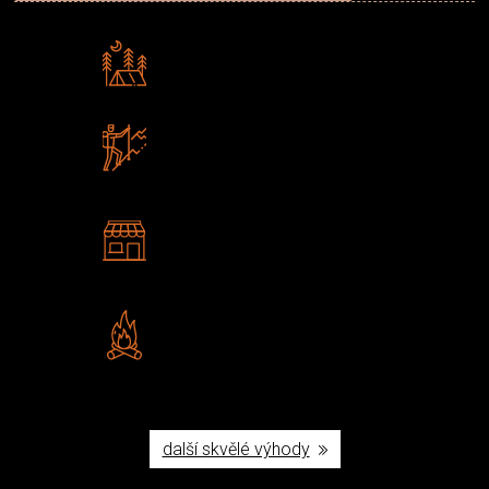
Rádi předáváme zkušenosti
Poradíme vám s výběrem
Zboží sami testujeme
U nás nekoupíte „zajíce v pytli“
2 kamenné prodejny
Navštivte nás v Praze a
Šumperku
Vlastní značka JuBö
Poctivá ruční výroba v ČR
další skvělé výhody