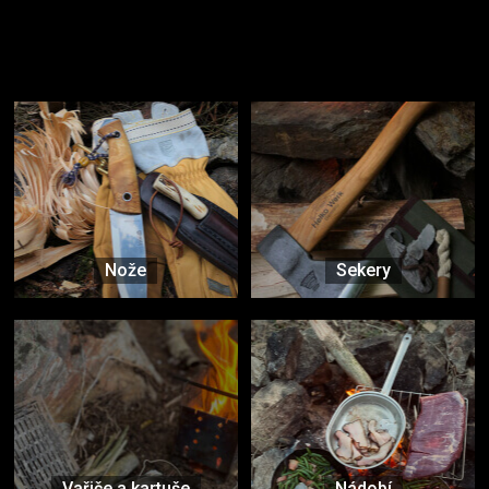
Užijte si to v přírodě
Vybavení, na které spoléháte nejčastěji
Nože
Sekery
Vařiče a kartuše
Nádobí