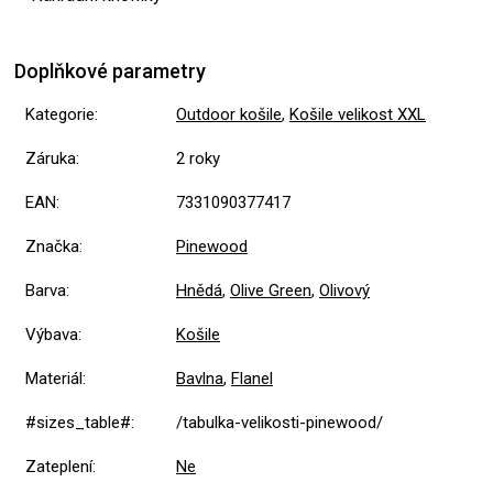
Doplňkové parametry
Kategorie
:
Outdoor košile
,
Košile velikost XXL
Záruka
:
2 roky
EAN
:
7331090377417
Značka
:
Pinewood
Barva
:
Hnědá
,
Olive Green
,
Olivový
Výbava
:
Košile
Materiál
:
Bavlna
,
Flanel
#sizes_table#
:
/tabulka-velikosti-pinewood/
Zateplení
:
Ne