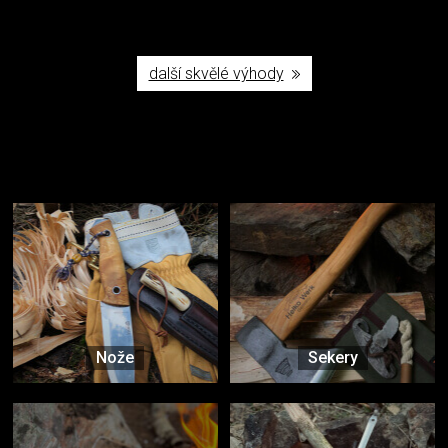
další skvělé výhody
Užijte si to v přírodě
Vybavení, na které spoléháte nejčastěji
Nože
Sekery