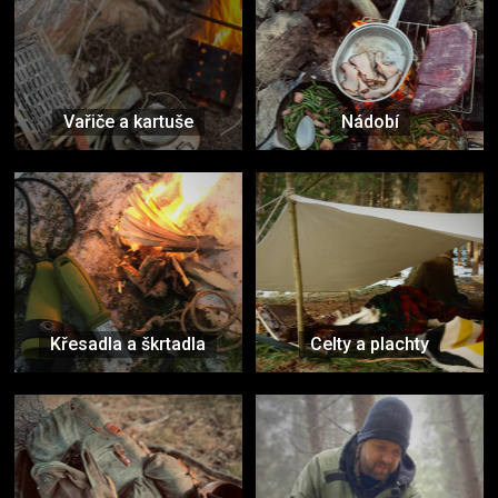
Vařiče a kartuše
Nádobí
Křesadla a škrtadla
Celty a plachty