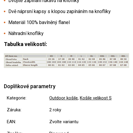
Dvojité zapínání rukávů na knoflíky
Dvě náprsní kapsy s klopou zapínáním na knoflíky
Materiál 100% bavlněný flanel
Náhradní knoflíky
Tabulka velikostí:
Doplňkové parametry
Kategorie
:
Outdoor košile
,
Košile velikost S
Záruka
:
2 roky
EAN
:
Zvolte variantu