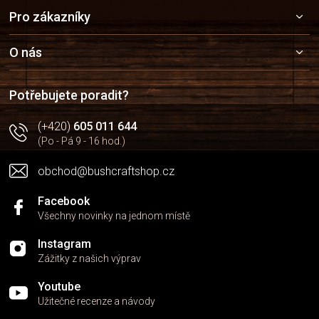
Z
Pro zákazníky
á
p
a
O nás
t
í
Potřebujete poradit?
(+420)
605 011 644
(Po - Pá 9 - 16 hod.)
obchod@bushcraftshop.cz
Facebook
Všechny novinky na jednom místě
Instagram
Zážitky z našich výprav
Youtube
Užitečné recenze a návody