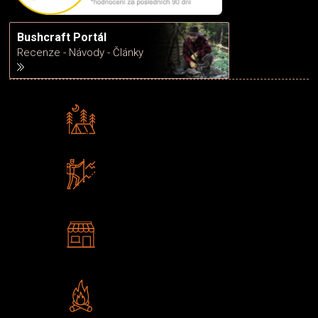
Bushcraft Portál
Recenze - Návody - Články
Rádi předáváme zkušenosti
Poradíme vám s výběrem
Zboží sami testujeme
U nás nekoupíte „zajíce v pytli“
2 kamenné prodejny
Navštivte nás v Praze a
Šumperku
Vlastní značka JuBö
Poctivá ruční výroba v ČR