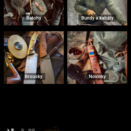
Batohy
Bundy a kabáty
Brousky
Novinky
Značky ověřené samotnou přírodou
další značky