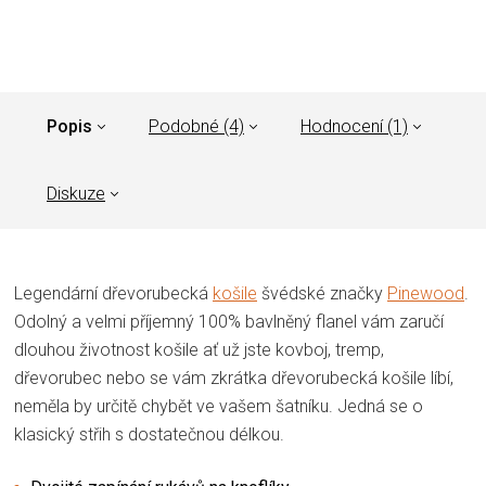
Popis
Podobné (4)
Hodnocení (1)
Diskuze
Legendární dřevorubecká
košile
švédské značky
Pinewood
.
Odolný a velmi příjemný 100% bavlněný flanel vám zaručí
dlouhou životnost košile ať už jste kovboj, tremp,
dřevorubec nebo se vám zkrátka dřevorubecká košile líbí,
neměla by určitě chybět ve vašem šatníku. Jedná se o
klasický střih s dostatečnou délkou.