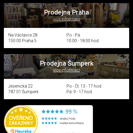
Prodejna Praha
více informací
Na Václavce 28
Po - Pá:
150 00 Praha 5
10:00 - 18:00 hod.
Prodejna Šumperk
více informací
Jesenická 22
Po - Čt: 13 - 17 hod.
787 01 Šumperk
Pá: 9 - 17 hod.