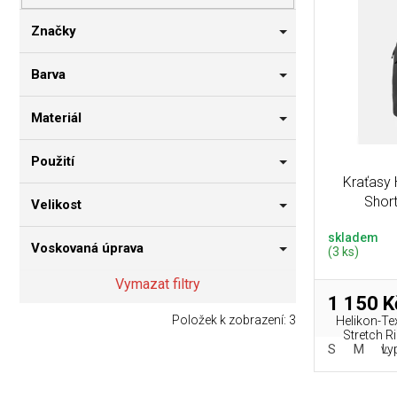
p
i
n
r
s
n
Značky
o
p
í
d
r
p
Barva
u
o
a
k
d
n
Materiál
t
u
e
ů
k
l
Použití
t
Kraťasy 
ů
Short
Velikost
skladem
Voskovaná úprava
(3 ks)
Vymazat filtry
1 150 K
Položek k zobrazení:
3
Helikon-Te
Stretch R
S
M
L
vyp