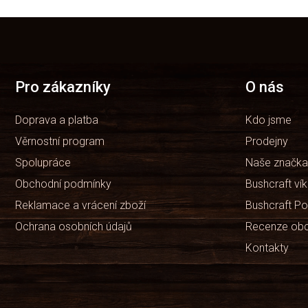
Z
á
p
a
t
Pro zákazníky
O nás
í
Doprava a platba
Kdo jsme
Věrnostní program
Prodejny
Spolupráce
Naše značka
Obchodní podmínky
Bushcraft ví
Reklamace a vrácení zboží
Bushcraft Po
Ochrana osobních údajů
Recenze ob
Kontakty