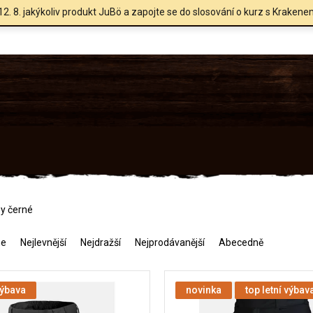
12. 8. jakýkoliv produkt JuBö a zapojte se do slosování o kurz s Krakene
sy černé
me
Nejlevnější
Nejdražší
Nejprodávanější
Abecedně
výbava
novinka
top letní výbav