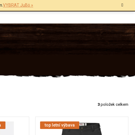
m.
VYBRAT JuBö »
3
položek celkem
a
top letní výbava