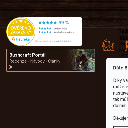
Rád
pře
zku
Por
vám
Bushcraft Portál
výb
Recenze - Návody - Články
Dáte B
da
Díky v
můžete 
nastave
tak můž
dolním 
Děkuje