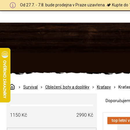
Přejít
Od 27.7. - 7.8. bude prodejna v Praze uzavřena. 🏕️ Kupte do 
na
obsah
Domů
Survival
Oblečení, boty a doplňky
Kraťasy
Kraťa
Ř
P
a
Doporučuje
o
z
s
e
V
t
1150
Kč
2990
Kč
n
ý
top letní 
r
í
p
a