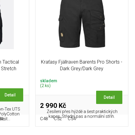
 Tactical
Kraťasy Fjällraven Barents Pro Shorts -
 Stretch
Dark Grey/Dark Grey
skladem
(2 ks)
Detail
Detail
2 990 Kč
on-Tex UTS
Zesílení přes hýždě a šest praktických
 PolyCotton
kapes. Střední pas a normální střih.
XL
C48
C52
C54
est...