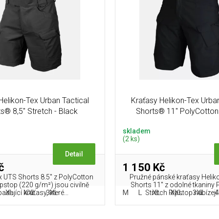
Helikon-Tex Urban Tactical
Kraťasy Helikon-Tex Urban
s® 8,5" Stretch - Black
Shorts® 11'' PolyCotton
Ripstop - Black
skladem
(2 ks)
Detail
č
1 150 Kč
x UTS Shorts 8.5" z PolyCotton
Pružné pánské kraťasy Helik
ipstop (220 g/m²) jsou civilně
Shorts 11″ z odolné tkaniny
XL
XXL
3XL
M
L
XL
XXL
3XL
4
adající kraťasy, které...
Stretch Ripstop nabízejí š