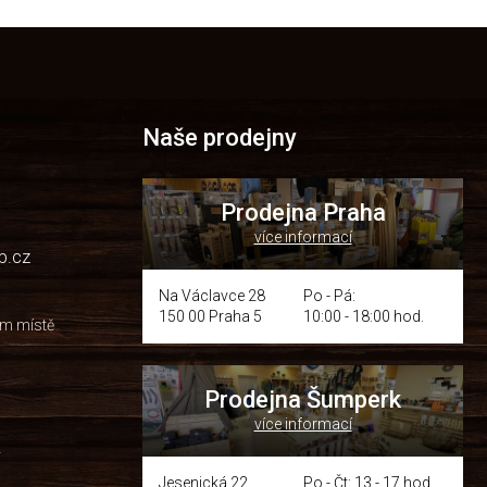
Naše prodejny
Prodejna Praha
více informací
p.cz
Na Václavce 28
Po - Pá:
150 00 Praha 5
10:00 - 18:00 hod.
om místě
Prodejna Šumperk
více informací
y
Jesenická 22
Po - Čt: 13 - 17 hod.