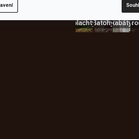
Bundy
avení
Souh
Celty a
a
plachty
Batohy
kabáty
Bro
Instagram
h produktech na našem e-
údajů