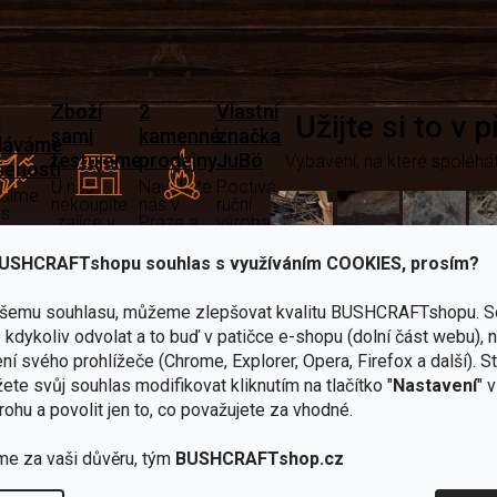
Zboží
2
Vlastní
i
Užijte si to v 
sami
kamenné
značka
dáváme
testujeme
prodejny
JuBö
Vybavení, na které spoléhát
šenosti
U nás
Navštivte
Poctivá
adíme
nekoupíte
nás v
ruční
 s
„zajíce v
Praze a
výroba
ěrem
pytli“
Šumperku
v ČR
USHCRAFTshopu souhlas s využíváním COOKIES, prosím?
Vařiče
lší skvělé výhody
ašemu souhlasu, můžeme zlepšovat kvalitu BUSHCRAFTshopu.
S
a
kdykoliv odvolat a to buď v patičce e-shopu (dolní část webu), 
Nože
Sekery
kartuše
Ná
ní svého prohlížeče (Chrome, Explorer, Opera, Firefox a další). S
ete svůj souhlas modifikovat kliknutím na tlačítko "
Nastavení
" 
rohu a povolit jen to, co považujete za vhodné.
me za vaši důvěru, tým
BUSHCRAFTshop.cz