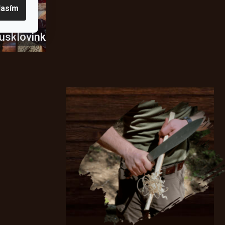
lasím
usky
Novinky