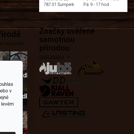
787 01 Šumperk
Pá: 9 - 17 hod.
Značky ověřené
přírodě
samotnou
e nejčastěji
přírodou
další značky
Křesadla
ouhlas
a
nebo v
dobí
škrtadla
tejně
v levém