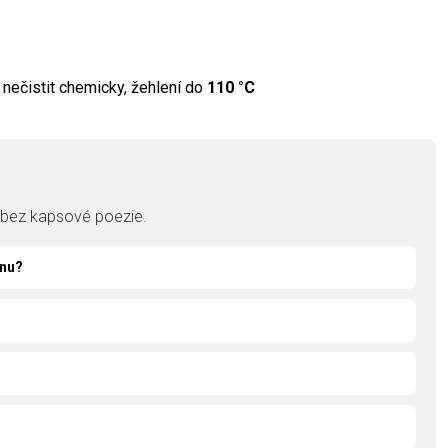
e, nečistit chemicky, žehlení do
110 °C
, bez kapsové poezie.
énu?