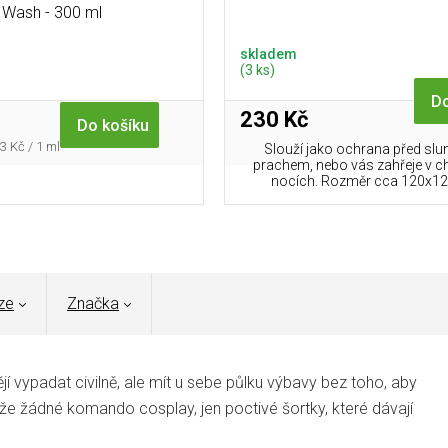
Wash - 300 ml
skladem
(3 ks)
Do
230 Kč
Do košíku
rná
3 Kč / 1 ml
Slouží jako ochrana před sl
a:
prachem, nebo vás zahřeje v c
nocích. Rozměr cca 120x12
ze
Značka
jí vypadat civilně, ale mít u sebe půlku výbavy bez toho, aby
takže žádné komando cosplay, jen poctivé šortky, které dávají