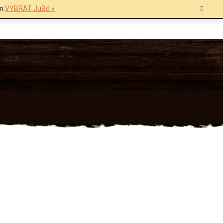
m.
VYBRAT JuBö »