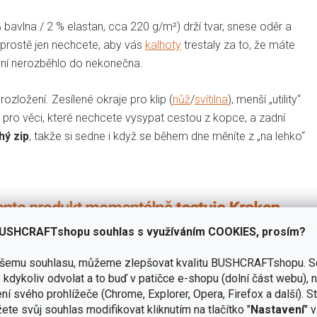
 bavlna / 2 % elastan, cca 220 g/m²) drží tvar, snese oděr a
yž prostě jen nechcete, aby vás
kalhoty
trestaly za to, že máte
ení nerozběhlo do nekonečna.
zložení. Zesílené okraje pro klip (
nůž
/
svítilna
), menší „utility“
p pro věci, které nechcete vysypat cestou z kopce, a zadní
hý zip
, takže si sedne i když se během dne měníte z „na lehko“
USHCRAFTshopu souhlas s využíváním COOKIES, prosím?
ašemu souhlasu, můžeme zlepšovat kvalitu BUSHCRAFTshopu.
S
kdykoliv odvolat a to buď v patičce e-shopu (dolní část webu), 
ní svého prohlížeče (Chrome, Explorer, Opera, Firefox a další). S
ete svůj souhlas modifikovat kliknutím na tlačítko "
Nastavení
" 