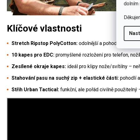
dolním 
Děkuje
Klíčové vlastnosti
Nast
Stretch Ripstop PolyCotton:
odolnější a pohodlnější mater
10 kapes pro EDC:
promyšlené rozložení pro telefon, noží
Zesílené okraje kapes:
ideál pro klipy nože/svítilny – ne
Stahování pasu na suchý zip + elastické části:
pohodlí a
Střih Urban Tactical:
funkční, ale pořád civilně použitelný 