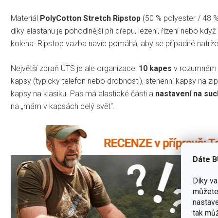
Materiál
PolyCotton Stretch Ripstop
(50 % polyester / 48 %
díky elastanu je pohodlnější při dřepu, lezení, řízení nebo kd
kolena. Ripstop vazba navíc pomáhá, aby se případné natrž
Největší zbraň UTS je ale organizace:
10 kapes
v rozumném ro
kapsy (typicky telefon nebo drobnosti), stehenní kapsy na zi
kapsy na klasiku. Pas má elastické části a
nastavení na suc
na „mám v kapsách celý svět“.
Dáte B
Díky v
můžete 
nastave
tak můž