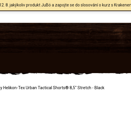
12. 8. jakýkoliv produkt JuBö a zapojte se do slosování o kurz s Krakene
y Helikon-Tex Urban Tactical Shorts® 8,5" Stretch - Black