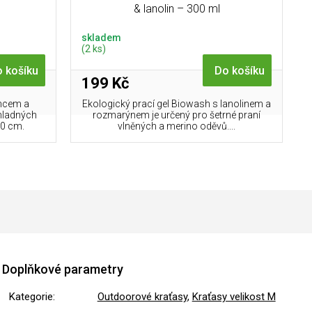
& lanolin – 300 ml
skladem
(2 ks)
 košíku
Do košíku
199 Kč
uncem a
Ekologický prací gel Biowash s lanolinem a
hladných
rozmarýnem je určený pro šetrné praní
0 cm.
vlněných a merino oděvů....
Doplňkové parametry
Kategorie
:
Outdoorové kraťasy
,
Kraťasy velikost M