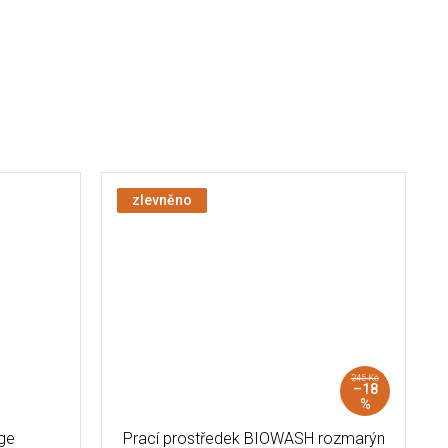
zlevněno
245 Kč
–18
%
ge
Prací prostředek BIOWASH rozmarýn