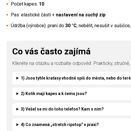
Počet kapes:
10
Pas: elastické části +
nastavení na suchý zip
Údržba (výrobce): praní do
30 °C
, nebělit, nesušit v sušičc
Co vás často zajímá
Klikněte na otázku a rozbalte odpověď. Prakticky, stručně
1) Jsou tyhle kraťasy vhodné spíš do města, nebo do ter
2) Kolik mají kapes a k čemu jsou?
3) Vešel se mi do toho telefon? Kam s ním?
4) Co znamená „stretch ripstop“ v praxi?