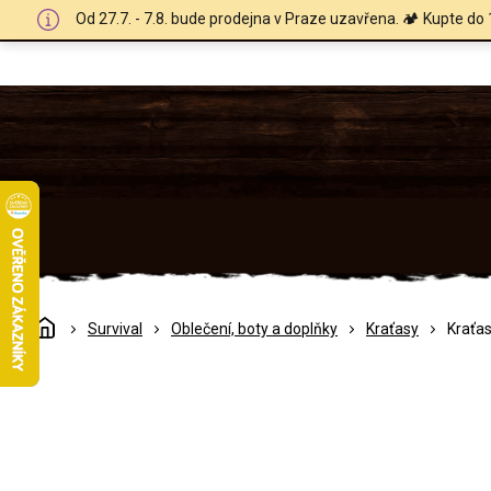
Přejít
Od 27.7. - 7.8. bude prodejna v Praze uzavřena. 🏕️ Kupte do 
na
obsah
Domů
Survival
Oblečení, boty a doplňky
Kraťasy
Kraťas