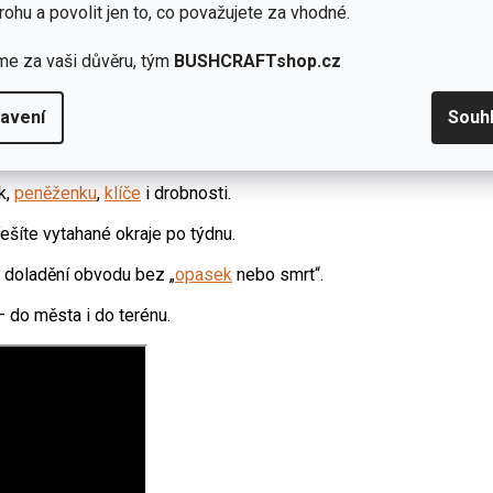
rohu a povolit jen to, co považujete za vhodné.
me za vaši důvěru, tým
BUSHCRAFTshop.cz
avení
Souh
iál (ripstop + elastan = lepší pohyb).
k,
peněženku
,
klíče
i drobnosti.
řešíte vytahané okraje po týdnu.
 doladění obvodu bez „
opasek
nebo smrt“.
– do města i do terénu.