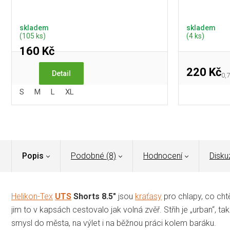
skladem
skladem
(105 ks)
(4 ks)
160 Kč
220 Kč
Detail
Mě
0,7
cen
S
M
L
XL
Popis
Podobné (8)
Hodnocení
Disku
Helikon-Tex
UTS
Shorts 8.5"
jsou
kraťasy
pro chlapy, co chtě
jim to v kapsách cestovalo jak volná zvěř. Střih je „urban“, 
smysl do města, na výlet i na běžnou práci kolem baráku.