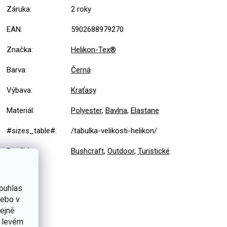
Záruka
:
2 roky
EAN
:
5902688979270
Značka
:
Helikon-Tex®
Barva
:
Černá
Výbava
:
Kraťasy
Materiál
:
Polyester
,
Bavlna
,
Elastane
#sizes_table#
:
/tabulka-velikosti-helikon/
Použití
:
Bushcraft
,
Outdoor
,
Turistické
ouhlas
nebo v
tejně
v levém