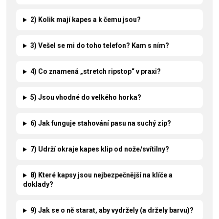
2) Kolik mají kapes a k čemu jsou?
3) Vešel se mi do toho telefon? Kam s ním?
4) Co znamená „stretch ripstop“ v praxi?
5) Jsou vhodné do velkého horka?
6) Jak funguje stahování pasu na suchý zip?
7) Udrží okraje kapes klip od nože/svítilny?
8) Které kapsy jsou nejbezpečnější na klíče a
doklady?
9) Jak se o ně starat, aby vydržely (a držely barvu)?