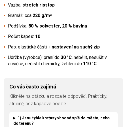
Vazba:
stretch ripstop
Gramáž: cca
220 g/m²
Podšívka:
80 % polyester, 20 % bavlna
Počet kapes:
10
Pas: elastické části +
nastavení na suchý zip
Údržba (výrobce): praní do
30 °C
, nebělit, nesušit v
sušičce, nečistit chemicky, žehlení do
110 °C
Co vás často zajímá
Klikněte na otázku a rozbalte odpověď. Prakticky,
stručně, bez kapsové poezie.
1) Jsou tyhle kraťasy vhodné spíš do města, nebo
do terénu?