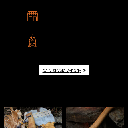
2 kamenné prodejny
Navštivte nás v Praze a
Šumperku
Vlastní značka JuBö
Poctivá ruční výroba v ČR
další skvělé výhody
Užijte si to v přírodě
Vybavení, na které spoléháte nejčastěji