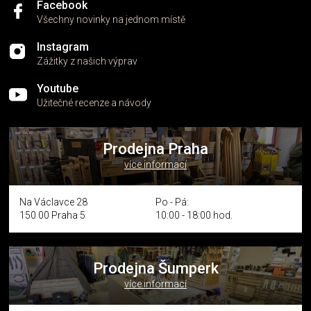
Facebook
Všechny novinky na jednom místě
Instagram
Zážitky z našich výprav
Youtube
Užitečné recenze a návody
Prodejna Praha
více informací
Na Václavce 28
Po - Pá:
150 00 Praha 5
10:00 - 18:00 hod.
Prodejna Šumperk
více informací