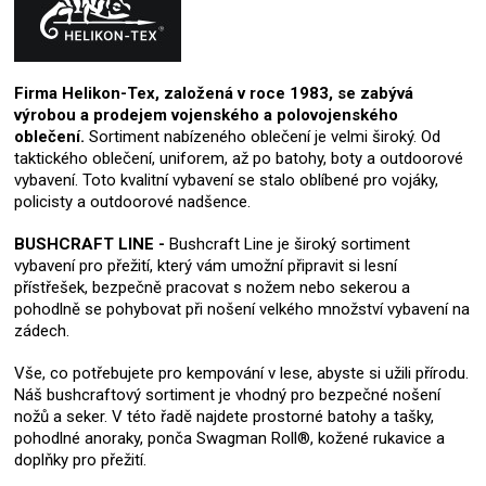
Firma Helikon-Tex, založená v roce 1983, se zabývá
výrobou a prodejem vojenského a polovojenského
oblečení.
Sortiment nabízeného oblečení je velmi široký. Od
taktického oblečení, uniforem, až po batohy, boty a outdoorové
vybavení. Toto kvalitní vybavení se stalo oblíbené pro vojáky,
policisty a outdoorové nadšence.
BUSHCRAFT LINE -
Bushcraft Line je široký sortiment
vybavení pro přežití, který vám umožní připravit si lesní
přístřešek, bezpečně pracovat s nožem nebo sekerou a
pohodlně se pohybovat při nošení velkého množství vybavení na
zádech.
Vše, co potřebujete pro kempování v lese, abyste si užili přírodu.
Náš bushcraftový sortiment je vhodný pro bezpečné nošení
nožů a seker. V této řadě najdete prostorné batohy a tašky,
pohodlné anoraky, ponča Swagman Roll®, kožené rukavice a
doplňky pro přežití.