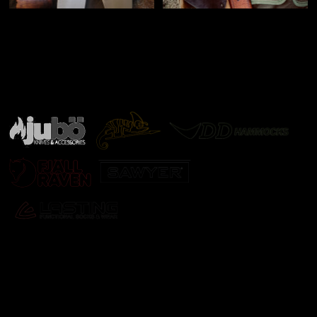
Značky ověřené samotnou přírodou
další značky
Odebírat newsletter