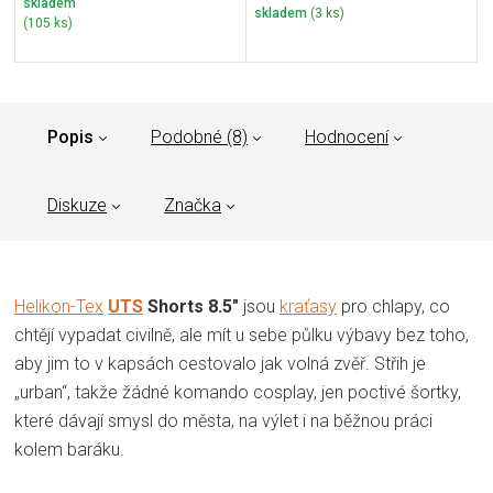
skladem
skladem
(3 ks)
(105 ks)
Popis
Podobné (8)
Hodnocení
Diskuze
Značka
Helikon-Tex
UTS
Shorts 8.5"
jsou
kraťasy
pro chlapy, co
chtějí vypadat civilně, ale mít u sebe půlku výbavy bez toho,
aby jim to v kapsách cestovalo jak volná zvěř. Střih je
„urban“, takže žádné komando cosplay, jen poctivé šortky,
které dávají smysl do města, na výlet i na běžnou práci
kolem baráku.