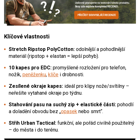
Klíčové vlastnosti
Stretch Ripstop PolyCotton:
odolnější a pohodlnější
materiál (ripstop + elastan = lepší pohyb).
10 kapes pro EDC:
promyšlené rozložení pro telefon,
nožík,
peněženku
,
klíče
i drobnosti.
Zesílené okraje kapes:
ideál pro klipy nože/svítilny –
neřešíte vytahané okraje po týdnu.
Stahování pasu na suchý zip + elastické části:
pohodlí
a doladění obvodu bez „
opasek
nebo smrt“.
Střih Urban Tactical:
funkční, ale pořád civilně použitelný
– do města i do terénu.