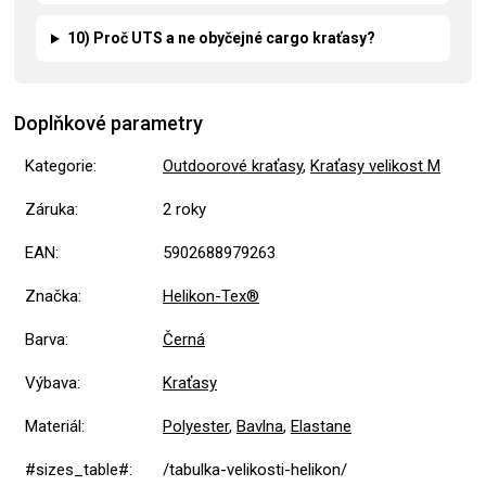
10) Proč UTS a ne obyčejné cargo kraťasy?
Doplňkové parametry
Kategorie
:
Outdoorové kraťasy
,
Kraťasy velikost M
Záruka
:
2 roky
EAN
:
5902688979263
Značka
:
Helikon-Tex®
Barva
:
Černá
Výbava
:
Kraťasy
Materiál
:
Polyester
,
Bavlna
,
Elastane
#sizes_table#
:
/tabulka-velikosti-helikon/