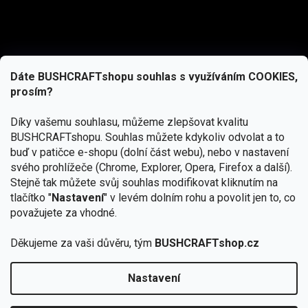
Dáte BUSHCRAFTshopu souhlas s využíváním COOKIES,
prosím?
Díky vašemu souhlasu, můžeme zlepšovat kvalitu
BUSHCRAFTshopu.
Souhlas můžete kdykoliv odvolat a to
buď v patičce e-shopu (dolní část webu), nebo v nastavení
svého prohlížeče (Chrome, Explorer, Opera, Firefox a další).
Stejně tak můžete svůj souhlas modifikovat kliknutím na
tlačítko "
Nastavení
" v levém dolním rohu a povolit jen to, co
Přihlásit se
považujete za vhodné.
Vložením e-mailu souhlasíte s
podmínkami ochrany osobních údajů
Děkujeme za vaši důvěru, tým
BUSHCRAFTshop.cz
Nastavení
Od 27.7. - 7.8. bude prodejna v Praze uzavřena.
Copyright 2026
BUSHCRAFTshop.cz
. Všechna práva
🏕️ Kupte do 12. 8. jakýkoliv produkt JuBö a
vyhrazena.
Upravit nastavení cookies