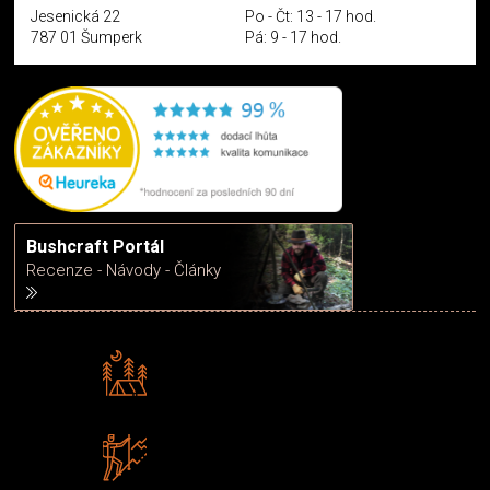
Jesenická 22
Po - Čt: 13 - 17 hod.
787 01 Šumperk
Pá: 9 - 17 hod.
Bushcraft Portál
Recenze - Návody - Články
Rádi předáváme zkušenosti
Poradíme vám s výběrem
Zboží sami testujeme
U nás nekoupíte „zajíce v pytli“