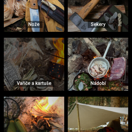
Nože
Sekery
Vařiče a kartuše
Nádobí