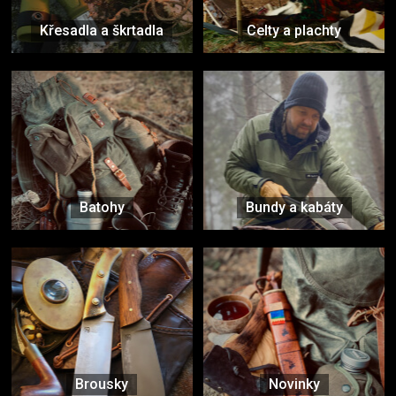
Křesadla a škrtadla
Celty a plachty
Batohy
Bundy a kabáty
Brousky
Novinky