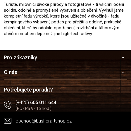
Turisté, milovníci divoké přírody a fotografové - ti všichni ocení
solidní, odolné a promyšlené vybavení a oblečení. Vyvinuli jsme
kompletní řadu výrobků, které jsou užitečné v divočině - řadu
kempingového vybavení, potřeb pro přežití a odolné, praktické
oblečení, které by odolalo opotřebení, roztrhání a táborovým
ohňům mnohem lépe než jiné high-tech oděvy.
Z
Pro zákazníky
á
p
a
O nás
t
í
Potřebujete poradit?
(+420)
605 011 644
(Po - Pá 9 - 16 hod.)
obchod@bushcraftshop.cz