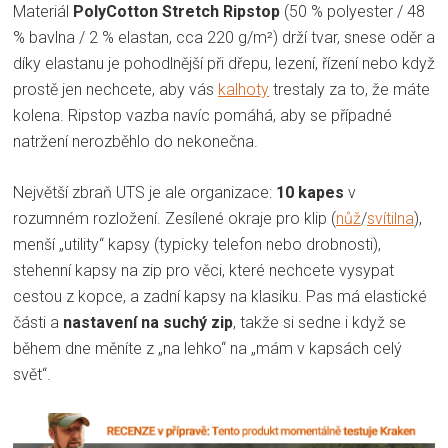
Materiál
PolyCotton Stretch Ripstop
(50 % polyester / 48
% bavlna / 2 % elastan, cca 220 g/m²) drží tvar, snese oděr a
díky elastanu je pohodlnější při dřepu, lezení, řízení nebo když
prostě jen nechcete, aby vás
kalhoty
trestaly za to, že máte
kolena. Ripstop vazba navíc pomáhá, aby se případné
natržení nerozběhlo do nekonečna.
Největší zbraň UTS je ale organizace:
10 kapes
v
rozumném rozložení. Zesílené okraje pro klip (
nůž
/
svítilna
),
menší „utility“ kapsy (typicky telefon nebo drobnosti),
stehenní kapsy na zip pro věci, které nechcete vysypat
cestou z kopce, a zadní kapsy na klasiku. Pas má elastické
části a
nastavení na suchý zip
, takže si sedne i když se
během dne měníte z „na lehko“ na „mám v kapsách celý
svět“.