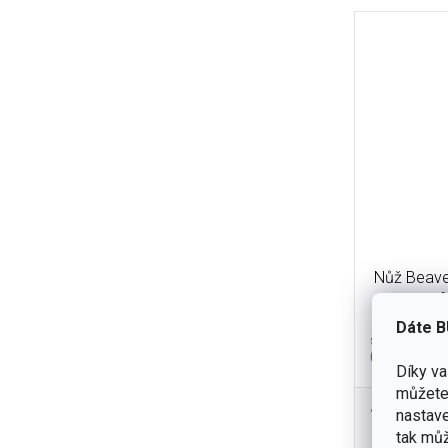
Nůž Beave
Nightf
Dáte B
skladem
(3 ks)
Díky v
můžete 
1 390 K
nastave
Elegantní a
tak můž