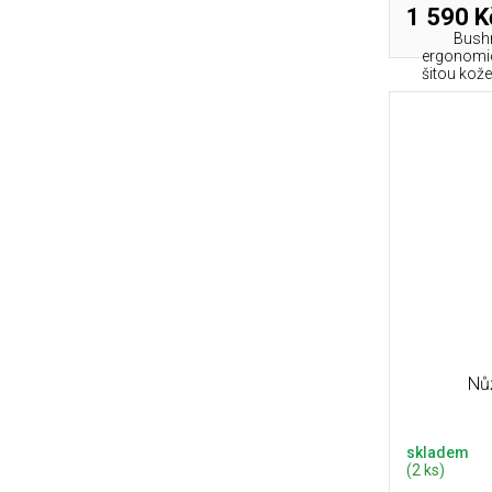
1 590 K
Bushm
ergonomic
šitou kož
Nů
skladem
(2 ks)