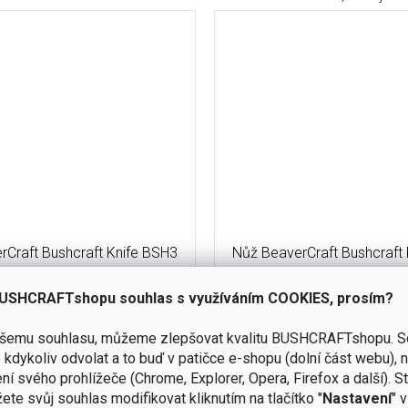
rCraft Bushcraft Knife BSH3
Nůž BeaverCraft Bushcraft
all Carbon Steel - Walnut
Breeze Carbon Steel -
USHCRAFTshopu souhlas s využíváním COOKIES, prosím?
skladem
(8 ks)
ašemu souhlasu, můžeme zlepšovat kvalitu BUSHCRAFTshopu.
S
Do košíku
kdykoliv odvolat a to buď v patičce e-shopu (dolní část webu), 
č
1 090 Kč
ní svého prohlížeče (Chrome, Explorer, Opera, Firefox a další). S
 současně drsný bushcraft nůž,
Spolehlivý bushcraft a outdo
ete svůj souhlas modifikovat kliknutím na tlačítko "
Nastavení
" 