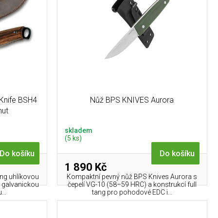
 Knife BSH4
Nůž BPS KNIVES Aurora
nut
skladem
(5 ks)
Do košíku
Do košíku
1 890 Kč
tang uhlíkovou
Kompaktní pevný nůž BPS Knives Aurora s
s galvanickou
čepelí VG-10 (58–59 HRC) a konstrukcí full
..
tang pro pohodové EDC i...