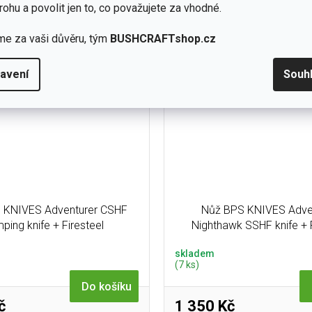
ulltang čepel dlouhou 120 mm z
fulltang čepelí o délce 110 m
rohu a povolit jen to, co považujete za vhodné.
uhlíkové oceli...
oceli 1066, scandi..
me za vaši důvěru, tým
BUSHCRAFTshop.cz
výbava
top letní výbava
avení
Souh
 KNIVES Adventurer CSHF
Nůž BPS KNIVES Adve
ping knife + Firesteel
Nighthawk SSHF knife + F
skladem
(7 ks)
Do košíku
č
1 350 Kč