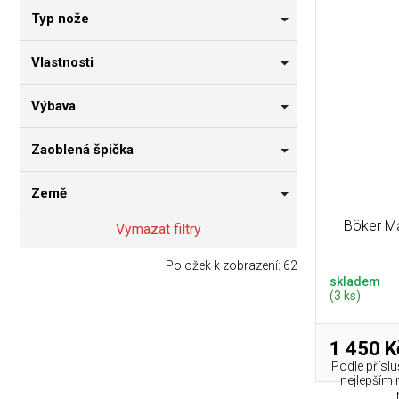
Typ nože
Vlastnosti
Výbava
Zaoblená špička
Země
Böker M
Vymazat filtry
Položek k zobrazení:
62
skladem
(3 ks)
1 450 K
Podle přísl
nejlepším 