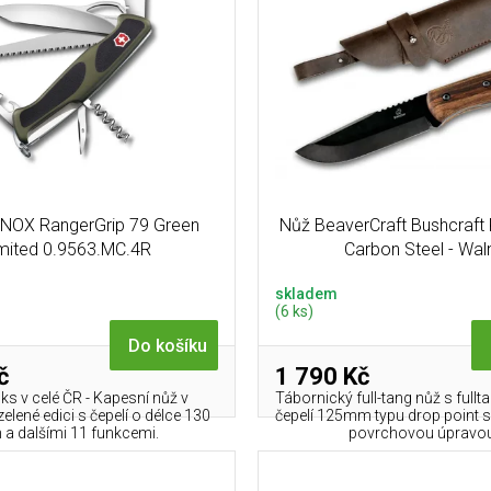
NOX RangerGrip 79 Green
Nůž BeaverCraft Bushcraft
mited 0.9563.MC.4R
Carbon Steel - Wal
skladem
(6 ks)
Do košíku
č
1 790 Kč
ks v celé ČR - Kapesní nůž v
Tábornický full-tang nůž s full
zelené edici s čepelí o délce 130
čepelí 125mm typu drop point 
a dalšími 11 funkcemi.
povrchovou úpravou.