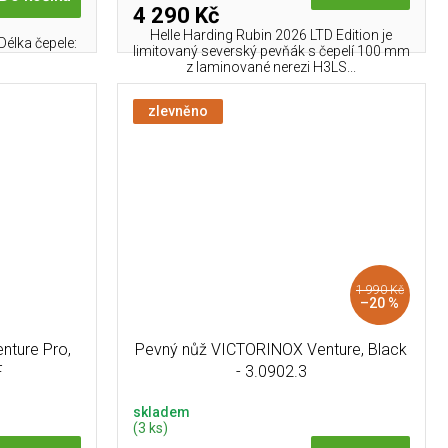
4 290 Kč
Helle Harding Rubin 2026 LTD Edition je
élka čepele:
limitovaný severský pevňák s čepelí 100 mm
z laminované nerezi H3LS...
zlevněno
1 990 Kč
–20 %
nture Pro,
Pevný nůž VICTORINOX Venture, Black
F
- 3.0902.3
skladem
(3 ks)