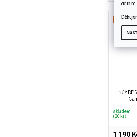
který má f
dolním 
Děkuje
top letní 
Nast
Nůž BPS
Cam
skladem
(20 ks)
1 190 K