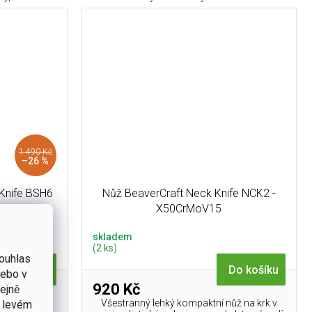
1 490 Kč
–26 %
 Knife BSH6
Nůž BeaverCraft Neck Knife NCK2 -
 Walnut
X50CrMoV15
skladem
(2 ks)
ouhlas
Do košíku
Do košíku
nebo v
920 Kč
tejně
orový nůž s
Všestranný lehký kompaktní nůž na krk v
v levém