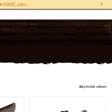
m.
VYBRAT JuBö »
62
položek celkem