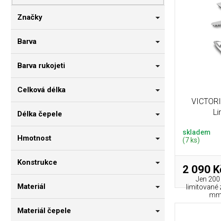
p
i
n
r
s
n
Značky
o
p
í
d
r
p
Barva
u
o
a
k
d
n
Barva rukojeti
t
u
e
ů
k
l
Celková délka
t
VICTORI
ů
Li
Délka čepele
skladem
Hmotnost
(7 ks)
Konstrukce
2 090 K
Jen 200 
Materiál
limitované 
mm 
Materiál čepele