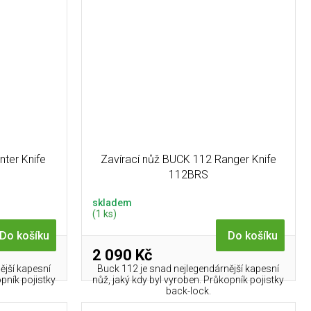
nter Knife
Zavírací nůž BUCK 112 Ranger Knife
112BRS
skladem
(1 ks)
Do košíku
Do košíku
2 090 Kč
ější kapesní
Buck 112 je snad nejlegendárnější kapesní
opník pojistky
nůž, jaký kdy byl vyroben. Průkopník pojistky
back-lock.