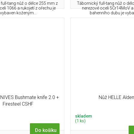
full-tang nůž o délce 255 mm z
Tábornický full-tang nůž o dé
celi 1066 a rukojetí z ořechu je
nerezové oceli 5Cr14MoV a r
vybaven koženým...
bahenního dubu je vybav
NIVES Bushmate knife 2.0 +
Nůž HELLE Alde
Firesteel CSHF
skladem
(1 ks)
Do košíku