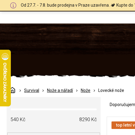
Přejít
Od 27.7. - 7.8. bude prodejna v Praze uzavřena. 🏕️ Kupte do 
na
obsah
Domů
Survival
Nože a nářadí
Nože
Lovecké nože
Ř
P
a
Doporučuje
o
z
s
e
V
t
540
Kč
8290
Kč
n
ý
top letní 
r
í
p
a