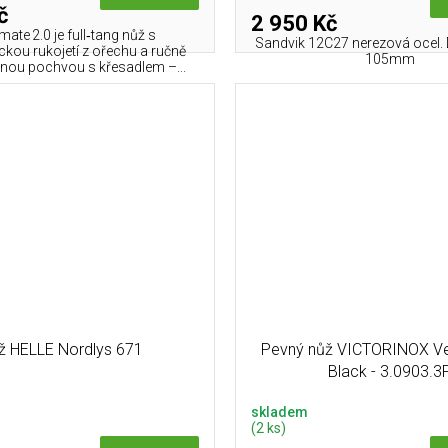
č
2 950 Kč
ate 2.0 je full‑tang nůž s
Sandvik 12C27 nerezová ocel. D
kou rukojetí z ořechu a ručně
105mm
enou pochvou s křesadlem –...
ž HELLE Nordlys 671
Pevný nůž VICTORINOX Ve
Black - 3.0903.3
skladem
(2 ks)