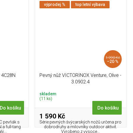
výprodej %
top letní výbava
1 990 Kč
–20 %
 14C28N
Pevný nůž VICTORINOX Venture, Olive -
3.0902.4
skladem
(11 ks)
Do košíku
Do košíku
1 590 Kč
DC pevňák s
Série pevných švýcarských nožů určena pro
a full-tang
dobrodruhy a milovníky outdoor aktivit.
ý,...
Vyrobeno z vysoce...