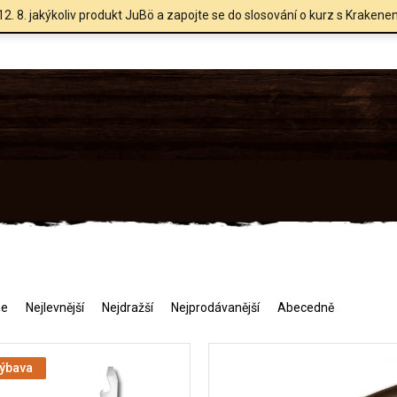
12. 8. jakýkoliv produkt JuBö a zapojte se do slosování o kurz s Krakene
me
Nejlevnější
Nejdražší
Nejprodávanější
Abecedně
výbava