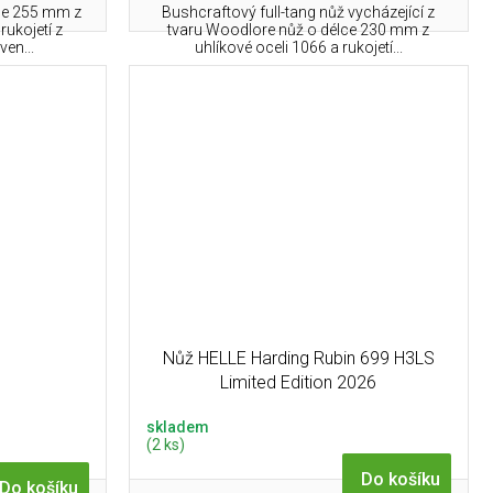
lce 255 mm z
Bushcraftový full-tang nůž vycházející z
ukojetí z
tvaru Woodlore nůž o délce 230 mm z
en...
uhlíkové oceli 1066 a rukojetí...
n
Nůž HELLE Harding Rubin 699 H3LS
Limited Edition 2026
skladem
(2 ks)
Do košíku
Do košíku