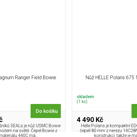
agnum Ranger Field Bowie
Nůž HELLE Polaris 675
skladem
(1 ks)
Do košíku
č
4 490 Kč
ušníků SEALs je nůž USMC Bowie
Helle Polaris je kompaktní E
nožem na světě. Čepel Bowie z
čepelí 80 mm z nerezu 14C28N 
materiálu 440C má...
konstrukcí, takže je mal