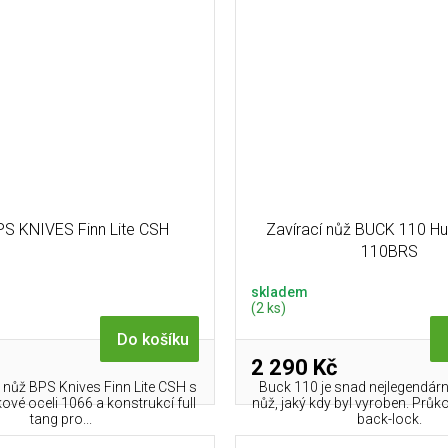
S KNIVES Finn Lite CSH
Zavírací nůž BUCK 110 Hu
110BRS
skladem
(2 ks)
Do košíku
2 290 Kč
 nůž BPS Knives Finn Lite CSH s
Buck 110 je snad nejlegendárn
íkové oceli 1066 a konstrukcí full
nůž, jaký kdy byl vyroben. Průk
tang pro...
back-lock.