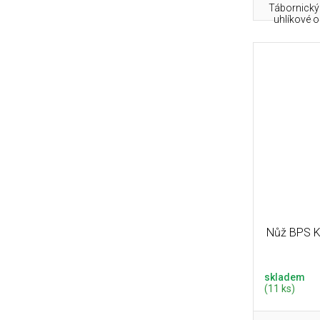
Tábornický 
uhlíkové o
Nůž BPS K
skladem
(11 ks)