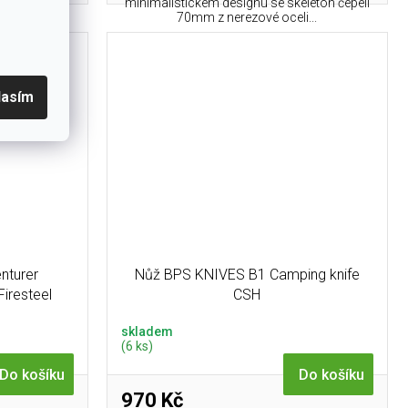
m z uhlíkové
minimalistickém designu se skeleton čepelí
.
70mm z nerezové oceli...
lasím
nturer
Nůž BPS KNIVES B1 Camping knife
iresteel
CSH
skladem
(6 ks)
Do košíku
Do košíku
970 Kč