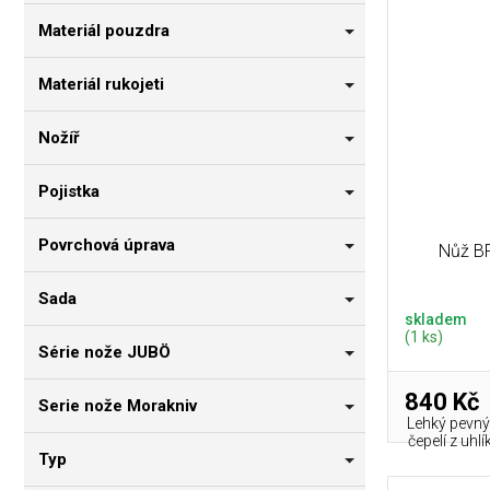
Materiál pouzdra
Materiál rukojeti
Nožíř
Pojistka
Povrchová úprava
Nůž BP
Sada
skladem
(1 ks)
Série nože JUBÖ
840 Kč
Serie nože Morakniv
Lehký pevný
čepelí z uhl
Typ