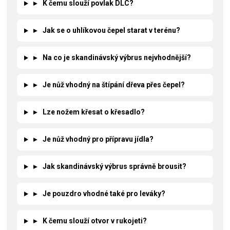
▸
K čemu slouží povlak DLC?
▸
Jak se o uhlíkovou čepel starat v terénu?
▸
Na co je skandinávský výbrus nejvhodnější?
▸
Je nůž vhodný na štípání dřeva přes čepel?
▸
Lze nožem křesat o křesadlo?
▸
Je nůž vhodný pro přípravu jídla?
▸
Jak skandinávský výbrus správně brousit?
▸
Je pouzdro vhodné také pro leváky?
▸
K čemu slouží otvor v rukojeti?