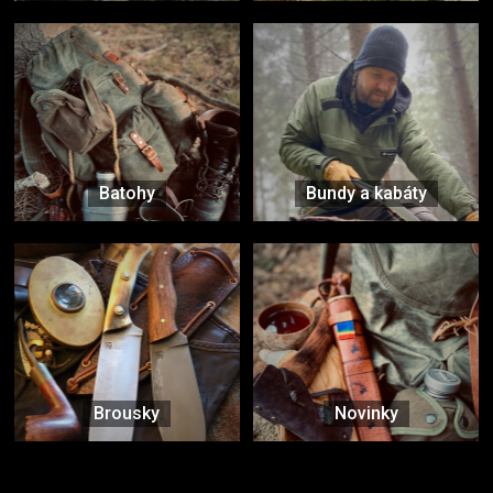
Batohy
Bundy a kabáty
Brousky
Novinky