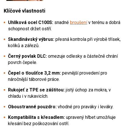
Klíčové vlastnosti
Uhlíková ocel C100S:
snadné
broušení
v terénu a dobrá
schopnost držet ostří.
Skandinávský výbrus:
přesná kontrola při výrobě třísek,
kolíků a zářezů.
Černý povlak DLC:
omezuje odlesky a částečně chrání
povrch čepele.
Čepel o tloušťce 3,2 mm:
pevnější provedení pro
náročnější táborové práce.
Rukojeť z TPE se záštitou:
jistý úchop za mokra, v
chladu i v rukavicích.
Oboustranné pouzdro:
vhodné pro praváky i leváky.
Kompatibilita s křesadlem:
upravený hřbet umožňuje
křesání bez poškozování ostří.