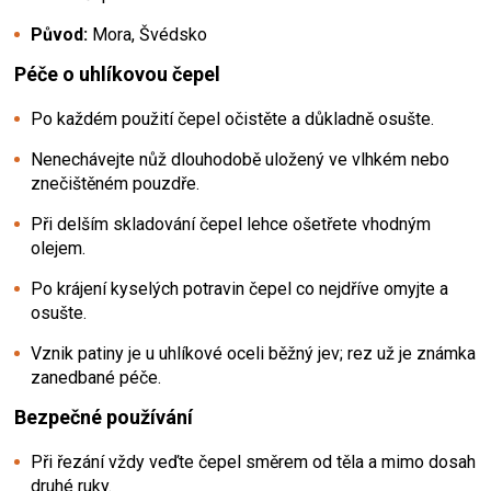
Původ:
Mora, Švédsko
Péče o uhlíkovou čepel
Po každém použití čepel očistěte a důkladně osušte.
Nenechávejte nůž dlouhodobě uložený ve vlhkém nebo
znečištěném pouzdře.
Při delším skladování čepel lehce ošetřete vhodným
olejem.
Po krájení kyselých potravin čepel co nejdříve omyjte a
osušte.
Vznik patiny je u uhlíkové oceli běžný jev; rez už je známka
zanedbané péče.
Bezpečné používání
Při řezání vždy veďte čepel směrem od těla a mimo dosah
druhé ruky.