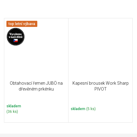
top letní výbava
Obtahovací řemen JUBÖ na
Kapesní brousek Work Sharp
dřevěném prkénku
PIVOT
skladem
skladem
(5 ks)
(36 ks)