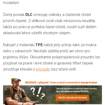
modelům.
Černý povlak
DLC
omezuje odlesky a částečně chrání
povrch čepele. Z uhlíkové oceli však nerezovou neudělá,
takže po práci je potřeba čepel očistit, osušit a při delším
skladování lehce ošetřit vhodným olejem.
Rukojeť z materiálu
TPE
nabízí jistý úchop také za mokra
nebo v rukavicích. Nechybí záštita prstů ani otvor pro
pojistnou šňůru. Oboustranné polypropylenové pouzdro lze
používat na pravé i levé straně a upravený hřbet čepele
umožňuje křesání o
křesadlo
bez ničení ostří.