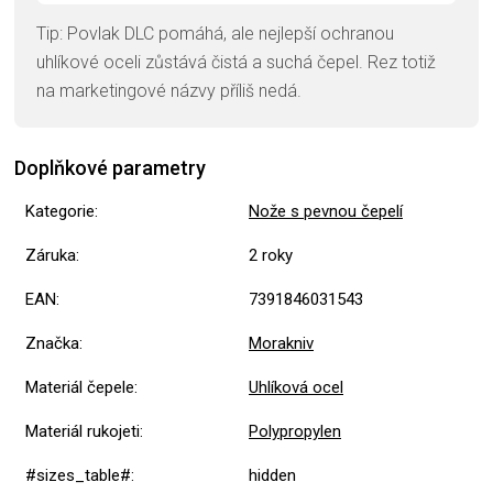
Tip: Povlak DLC pomáhá, ale nejlepší ochranou
uhlíkové oceli zůstává čistá a suchá čepel. Rez totiž
na marketingové názvy příliš nedá.
Doplňkové parametry
Kategorie
:
Nože s pevnou čepelí
Záruka
:
2 roky
EAN
:
7391846031543
Značka
:
Morakniv
Materiál čepele
:
Uhlíková ocel
Materiál rukojeti
:
Polypropylen
#sizes_table#
:
hidden