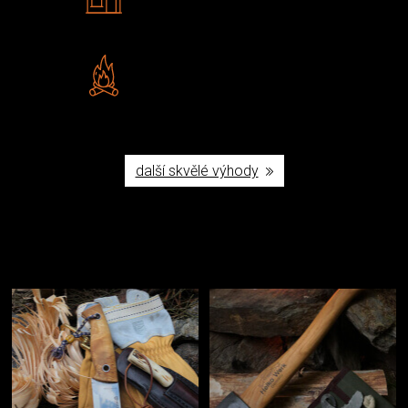
Navštivte nás v Praze a
Šumperku
Vlastní značka JuBö
Poctivá ruční výroba v ČR
další skvělé výhody
Užijte si to v přírodě
Vybavení, na které spoléháte nejčastěji