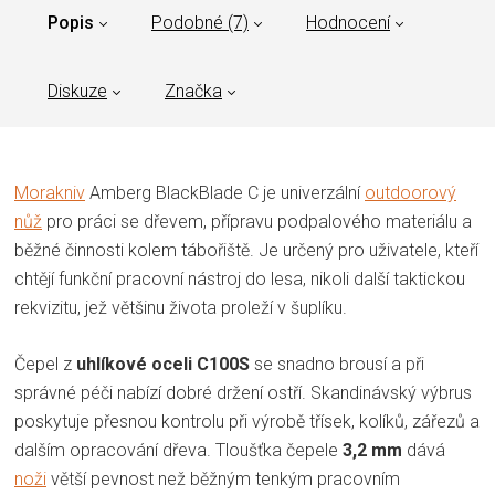
Popis
Podobné (7)
Hodnocení
Diskuze
Značka
Morakniv
Amberg BlackBlade C je univerzální
outdoorový
nůž
pro práci se dřevem, přípravu podpalového materiálu a
běžné činnosti kolem tábořiště. Je určený pro uživatele, kteří
chtějí funkční pracovní nástroj do lesa, nikoli další taktickou
rekvizitu, jež většinu života proleží v šuplíku.
Čepel z
uhlíkové oceli C100S
se snadno brousí a při
správné péči nabízí dobré držení ostří. Skandinávský výbrus
poskytuje přesnou kontrolu při výrobě třísek, kolíků, zářezů a
dalším opracování dřeva. Tloušťka čepele
3,2 mm
dává
noži
větší pevnost než běžným tenkým pracovním