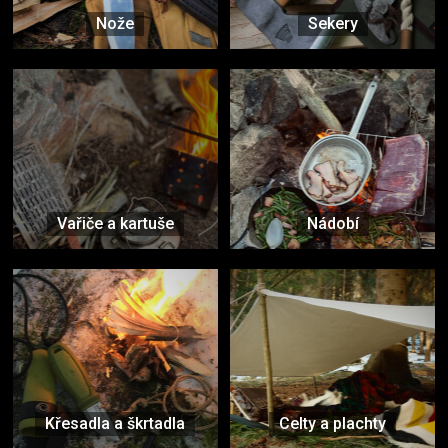
Nože
Sekery
Vařiče a kartuše
Nádobí
Křesadla a škrtadla
Celty a plachty