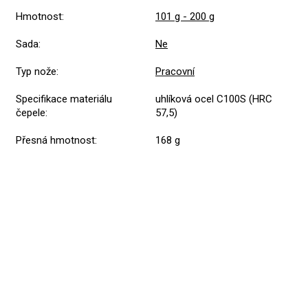
Hmotnost
:
101 g - 200 g
Sada
:
Ne
Typ nože
:
Pracovní
Specifikace materiálu
uhlíková ocel C100S (HRC
čepele
:
57,5)
Přesná hmotnost
:
168 g
Přidat hodnocení