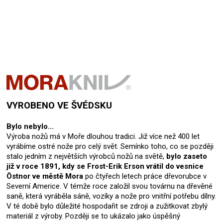
VYROBENO VE ŠVÉDSKU
Bylo nebylo...
Výroba nožů má v Moře dlouhou tradici. Již více než 400 let
vyrábíme ostré nože pro celý svět. Semínko toho, co se později
stalo jedním z největších výrobců nožů na světě,
bylo zaseto
již v roce 1891, kdy se Frost-Erik Erson vrátil do vesnice
Östnor ve městě Mora
po čtyřech letech práce dřevorubce v
Severní Americe. V témže roce založil svou továrnu na dřevěné
saně, která vyráběla sáně, vozíky a nože pro vnitřní potřebu dílny.
V té době bylo důležité hospodařit se zdroji a zužitkovat zbylý
materiál z výroby. Později se to ukázalo jako úspěšný