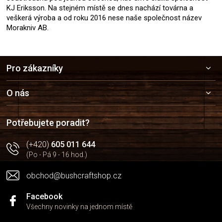
KJ Eriksson. Na stejném místě se dnes nachází továrna a
veškerá výroba a od roku 2016 nese naše společnost název
Morakniv AB.
Z
Pro zákazníky
á
p
a
O nás
t
í
Potřebujete poradit?
(+420)
605 011 644
(Po - Pá 9 - 16 hod.)
obchod@bushcraftshop.cz
Facebook
Všechny novinky na jednom místě