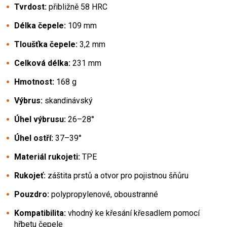
Tvrdost:
přibližně 58 HRC
Délka čepele:
109 mm
Tloušťka čepele:
3,2 mm
Celková délka:
231 mm
Hmotnost:
168 g
Výbrus:
skandinávský
Úhel výbrusu:
26–28°
Úhel ostří:
37–39°
Materiál rukojeti:
TPE
Rukojeť:
záštita prstů a otvor pro pojistnou šňůru
Pouzdro:
polypropylenové, oboustranné
Kompatibilita:
vhodný ke křesání křesadlem pomocí
hřbetu čepele