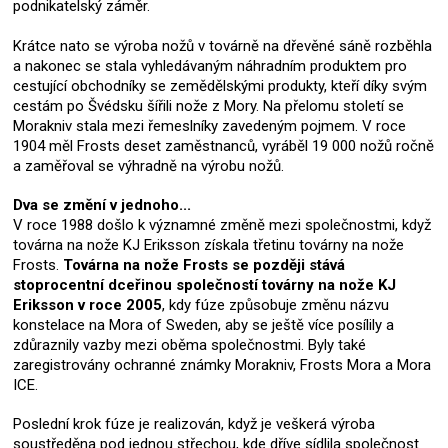
podnikatelský záměr.
Krátce nato se výroba nožů v továrně na dřevěné sáně rozběhla
a nakonec se stala vyhledávaným náhradním produktem pro
cestující obchodníky se zemědělskými produkty, kteří díky svým
cestám po Švédsku šířili nože z Mory. Na přelomu století se
Morakniv stala mezi řemeslníky zavedeným pojmem. V roce
1904 měl Frosts deset zaměstnanců, vyráběl 19 000 nožů ročně
a zaměřoval se výhradně na výrobu nožů.
Dva se změní v jednoho...
V roce 1988 došlo k významné změně mezi společnostmi, když
továrna na nože KJ Eriksson získala třetinu továrny na nože
Frosts.
Továrna na nože Frosts se později stává
stoprocentní dceřinou společností továrny na nože KJ
Eriksson v roce 2005
, kdy fúze způsobuje změnu názvu
konstelace na Mora of Sweden, aby se ještě více posílily a
zdůraznily vazby mezi oběma společnostmi. Byly také
zaregistrovány ochranné známky Morakniv, Frosts Mora a Mora
ICE.
Poslední krok fúze je realizován, když je veškerá výroba
soustředěna pod jednou střechou, kde dříve sídlila společnost