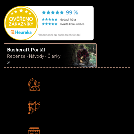
Bushcraft Portál
Recenze - Návody - Články
Rádi předáváme zkušenosti
Poradíme vám s výběrem
Zboží sami testujeme
U nás nekoupíte „zajíce v pytli“
2 kamenné prodejny