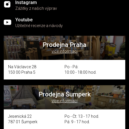
Instagram
Zážitky z našich výprav
Youtube
Užitečné recenze a návody
Prodejna Praha
více informací
Na Václavce 28
Po - Pá:
150 00 Praha 5
10:00 - 18:00 hod.
Prodejna Šumperk
více informací
Jesenická 22
Po - Čt: 13 - 17 hod.
787 01 Šumperk
Pá: 9 - 17 hod.