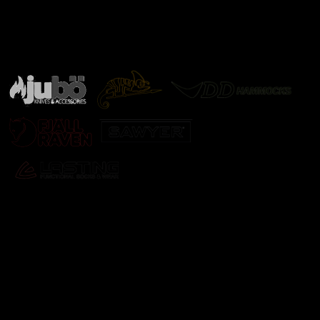
Značky ověřené samotnou přírodou
další značky
Odebírat newsletter
Vložte svůj e-mail a my vám budeme zasílat informace o
nových produktech na našem e-shopu.