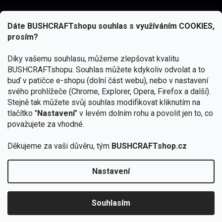
Dáte BUSHCRAFTshopu souhlas s využíváním COOKIES,
prosím?
Díky vašemu souhlasu, můžeme zlepšovat kvalitu
BUSHCRAFTshopu.
Souhlas můžete kdykoliv odvolat a to
buď v patičce e-shopu (dolní část webu), nebo v nastavení
svého prohlížeče (Chrome, Explorer, Opera, Firefox a další).
Stejně tak můžete svůj souhlas modifikovat kliknutím na
tlačítko "
Nastavení
" v levém dolním rohu a povolit jen to, co
Přihlásit se
považujete za vhodné.
Vložením e-mailu souhlasíte s
podmínkami ochrany osobních údajů
Děkujeme za vaši důvěru, tým
BUSHCRAFTshop.cz
Nastavení
Od 27.7. - 7.8. bude prodejna v Praze uzavřena.
Copyright 2026
BUSHCRAFTshop.cz
. Všechna práva
🏕️ Kupte do 12. 8. jakýkoliv produkt JuBö a
vyhrazena.
Upravit nastavení cookies
zapojte se do slosování o kurz s
Souhlasím
Krakenem.
VYBRAT JuBö »
Vytvořil Shoptet