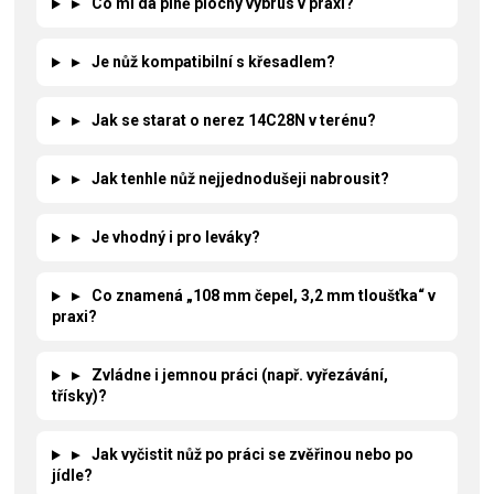
▸
Co mi dá plně plochý výbrus v praxi?
▸
Je nůž kompatibilní s křesadlem?
▸
Jak se starat o nerez 14C28N v terénu?
▸
Jak tenhle nůž nejjednodušeji nabrousit?
▸
Je vhodný i pro leváky?
▸
Co znamená „108 mm čepel, 3,2 mm tloušťka“ v
praxi?
▸
Zvládne i jemnou práci (např. vyřezávání,
třísky)?
▸
Jak vyčistit nůž po práci se zvěřinou nebo po
jídle?