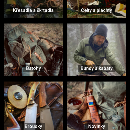
Křesadla a škrtadla
Celty a plachty
Batohy
Bundy a kabáty
Brousky
Novinky