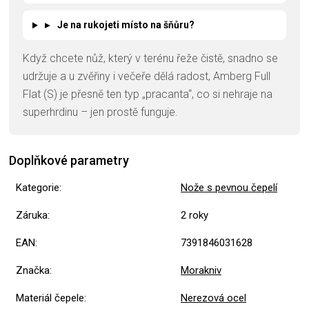
▸
Je na rukojeti místo na šňůru?
Když chcete nůž, který v terénu řeže čistě, snadno se
udržuje a u zvěřiny i večeře dělá radost, Amberg Full
Flat (S) je přesně ten typ „pracanta“, co si nehraje na
superhrdinu – jen prostě funguje.
Doplňkové parametry
Kategorie
:
Nože s pevnou čepelí
Záruka
:
2 roky
EAN
:
7391846031628
Značka
:
Morakniv
Materiál čepele
:
Nerezová ocel