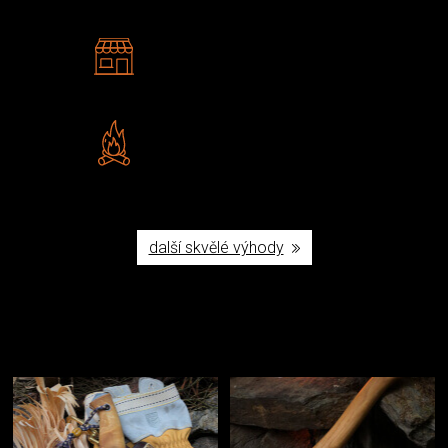
2 kamenné prodejny
Navštivte nás v Praze a
Šumperku
Vlastní značka JuBö
Poctivá ruční výroba v ČR
další skvělé výhody
Užijte si to v přírodě
Vybavení, na které spoléháte nejčastěji