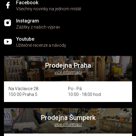
Facebook
Všechny novinky na jednom místě
Instagram
Zážitky z našich výprav
Youtube
Užitečné recenze a návody
Prodejna Praha
více informací
Na Václavce 28
Po - Pá:
150 00 Praha 5
10:00 - 18:00 hod.
Prodejna Šumperk
více informací