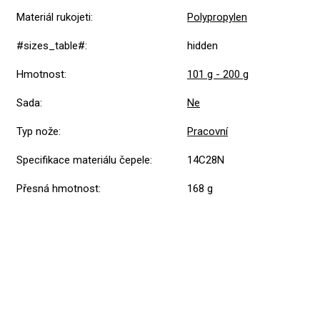
Materiál rukojeti
:
Polypropylen
#sizes_table#
:
hidden
Hmotnost
:
101 g - 200 g
Sada
:
Ne
Typ nože
:
Pracovní
Specifikace materiálu čepele
:
14C28N
Přesná hmotnost
:
168 g