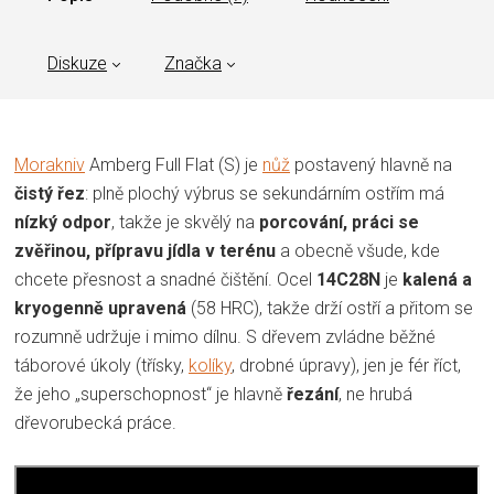
Diskuze
Značka
Morakniv
Amberg Full Flat (S) je
nůž
postavený hlavně na
čistý řez
: plně plochý výbrus se sekundárním ostřím má
nízký odpor
, takže je skvělý na
porcování, práci se
zvěřinou, přípravu jídla v terénu
a obecně všude, kde
chcete přesnost a snadné čištění. Ocel
14C28N
je
kalená a
kryogenně upravená
(58 HRC), takže drží ostří a přitom se
rozumně udržuje i mimo dílnu. S dřevem zvládne běžné
táborové úkoly (třísky,
kolíky
, drobné úpravy), jen je fér říct,
že jeho „superschopnost“ je hlavně
řezání
, ne hrubá
dřevorubecká práce.