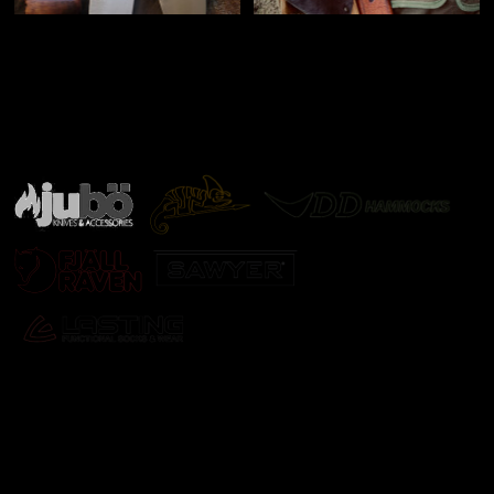
Značky ověřené samotnou přírodou
další značky
Odebírat newsletter