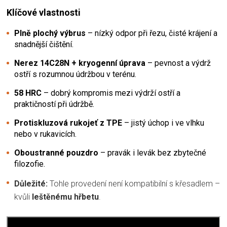
Klíčové vlastnosti
Plně plochý výbrus
– nízký odpor při řezu, čisté krájení a
snadnější čištění.
Nerez 14C28N + kryogenní úprava
– pevnost a výdrž
ostří s rozumnou údržbou v terénu.
58 HRC
– dobrý kompromis mezi výdrží ostří a
praktičností při údržbě.
Protiskluzová rukojeť z TPE
– jistý úchop i ve vlhku
nebo v rukavicích.
Oboustranné pouzdro
– pravák i levák bez zbytečné
filozofie.
Důležité:
Tohle provedení není kompatibilní s křesadlem –
kvůli
leštěnému hřbetu
.