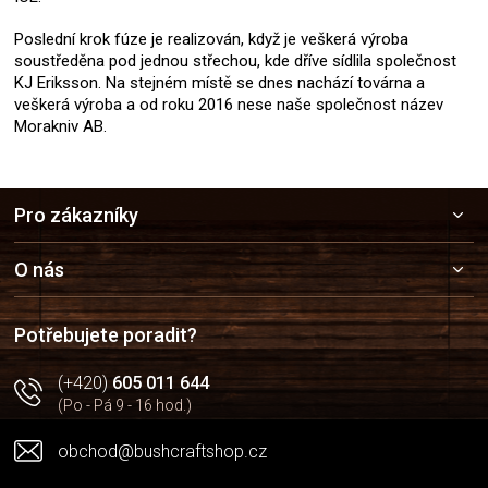
Poslední krok fúze je realizován, když je veškerá výroba
soustředěna pod jednou střechou, kde dříve sídlila společnost
KJ Eriksson. Na stejném místě se dnes nachází továrna a
veškerá výroba a od roku 2016 nese naše společnost název
Morakniv AB.
Z
Pro zákazníky
á
p
a
O nás
t
í
Potřebujete poradit?
(+420)
605 011 644
(Po - Pá 9 - 16 hod.)
obchod@bushcraftshop.cz