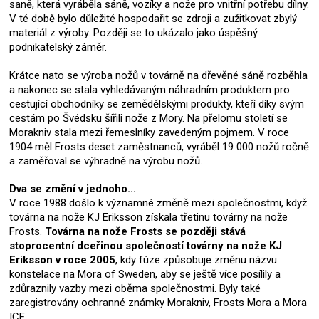
saně, která vyráběla sáně, vozíky a nože pro vnitřní potřebu dílny.
V té době bylo důležité hospodařit se zdroji a zužitkovat zbylý
materiál z výroby. Později se to ukázalo jako úspěšný
podnikatelský záměr.
Krátce nato se výroba nožů v továrně na dřevěné sáně rozběhla
a nakonec se stala vyhledávaným náhradním produktem pro
cestující obchodníky se zemědělskými produkty, kteří díky svým
cestám po Švédsku šířili nože z Mory. Na přelomu století se
Morakniv stala mezi řemeslníky zavedeným pojmem. V roce
1904 měl Frosts deset zaměstnanců, vyráběl 19 000 nožů ročně
a zaměřoval se výhradně na výrobu nožů.
Dva se změní v jednoho...
V roce 1988 došlo k významné změně mezi společnostmi, když
továrna na nože KJ Eriksson získala třetinu továrny na nože
Frosts.
Továrna na nože Frosts se později stává
stoprocentní dceřinou společností továrny na nože KJ
Eriksson v roce 2005
, kdy fúze způsobuje změnu názvu
konstelace na Mora of Sweden, aby se ještě více posílily a
zdůraznily vazby mezi oběma společnostmi. Byly také
zaregistrovány ochranné známky Morakniv, Frosts Mora a Mora
ICE.