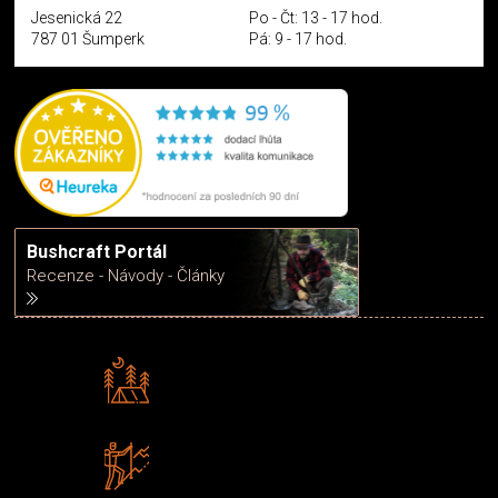
Jesenická 22
Po - Čt: 13 - 17 hod.
787 01 Šumperk
Pá: 9 - 17 hod.
Bushcraft Portál
Recenze - Návody - Články
Rádi předáváme zkušenosti
Poradíme vám s výběrem
Zboží sami testujeme
U nás nekoupíte „zajíce v pytli“