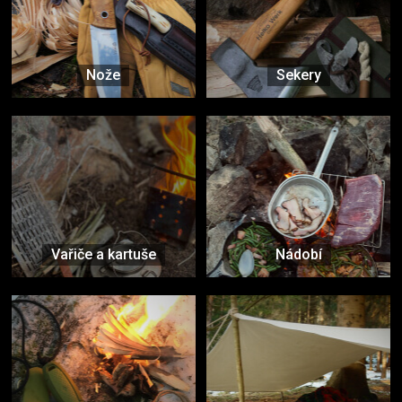
Nože
Sekery
Vařiče a kartuše
Nádobí