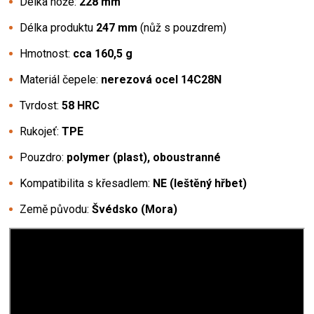
Délka nože:
228 mm
Délka produktu
247
mm
(nůž s pouzdrem)
Hmotnost:
cca 160,5 g
Materiál čepele:
nerezová ocel 14C28N
Tvrdost:
58 HRC
Rukojeť:
TPE
Pouzdro:
polymer (plast), oboustranné
Kompatibilita s křesadlem:
NE (leštěný hřbet)
Země původu:
Švédsko (Mora)