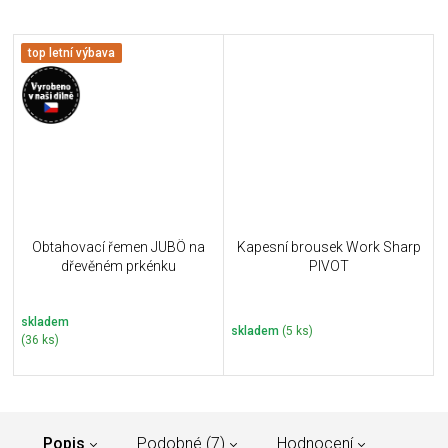
top letní výbava
Obtahovací řemen JUBÖ na
Kapesní brousek Work Sharp
dřevěném prkénku
PIVOT
skladem
skladem
(5 ks)
(36 ks)
Popis
Podobné (7)
Hodnocení