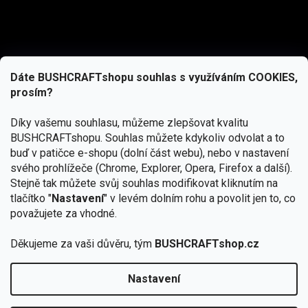
Dáte BUSHCRAFTshopu souhlas s využíváním COOKIES,
prosím?
Díky vašemu souhlasu, můžeme zlepšovat kvalitu
BUSHCRAFTshopu.
Souhlas můžete kdykoliv odvolat a to
buď v patičce e-shopu (dolní část webu), nebo v nastavení
svého prohlížeče (Chrome, Explorer, Opera, Firefox a další).
Stejně tak můžete svůj souhlas modifikovat kliknutím na
tlačítko "
Nastavení
" v levém dolním rohu a povolit jen to, co
Přihlásit se
považujete za vhodné.
Vložením e-mailu souhlasíte s
podmínkami ochrany osobních údajů
Děkujeme za vaši důvěru, tým
BUSHCRAFTshop.cz
Nastavení
Od 27.7. - 7.8. bude prodejna v Praze uzavřena.
Copyright 2026
BUSHCRAFTshop.cz
. Všechna práva
🏕️ Kupte do 12. 8. jakýkoliv produkt JuBö a