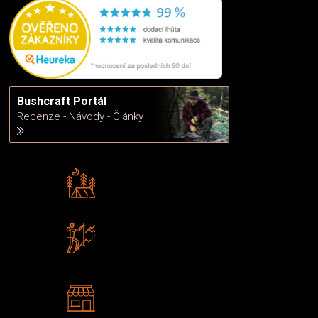
Bushcraft Portál
Recenze - Návody - Články
Rádi předáváme zkušenosti
Poradíme vám s výběrem
Zboží sami testujeme
U nás nekoupíte „zajíce v pytli“
2 kamenné prodejny
Navštivte nás v Praze a
Šumperku