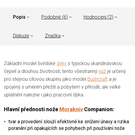
Popis
Podobné (6)
Hodnocení (2)
Diskuze
Značka
Základní model švédské
dýky
s typickou skandinávskou
čepelí a dlouhou životností, tento všestranný
nůž
je určený
pro stejnou cílovou skupinu jako model
Bushcraft
a je
spojený s uměním přežití a pobytem v přírodě, ale velké
uplatnění nalezne i jako pracovní dýka.
Hlavní přednosti nože
Morakniv
Companion:
tvar a provedení slouží efektivně ke snížení únavy a rizika
poranění při opakujících se pohybech při používání nože