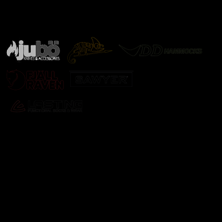
Značky ověřené samotnou přírodou
další značky
Odebírat newsletter
Vložte svůj e-mail a my vám budeme zasílat informace o
nových produktech na našem e-shopu.
E-mail