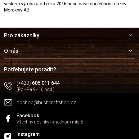
veškerá výroba a od roku 2016 nese naše společnost název
Morakniv AB.
Z
Pro zákazníky
á
p
a
O nás
t
í
Potřebujete poradit?
(+420)
605 011 644
(Po - Pá 9 - 16 hod.)
obchod@bushcraftshop.cz
Facebook
Všechny novinky na jednom místě
Instagram