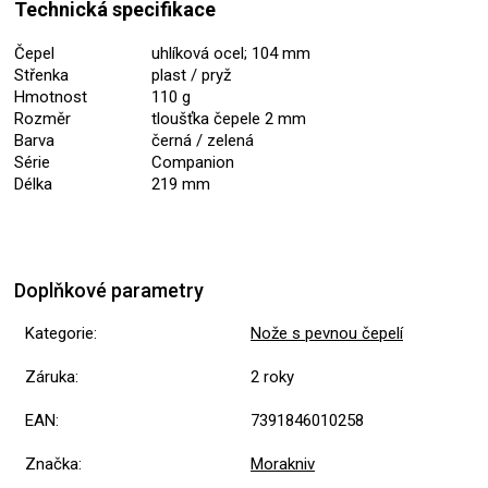
Technická specifikace
Čepel
uhlíková ocel; 104 mm
Střenka
plast / pryž
Hmotnost
110 g
Rozměr
tloušťka čepele 2 mm
Barva
černá / zelená
Série
Companion
Délka
219 mm
Doplňkové parametry
Kategorie
:
Nože s pevnou čepelí
Záruka
:
2 roky
EAN
:
7391846010258
Značka
:
Morakniv