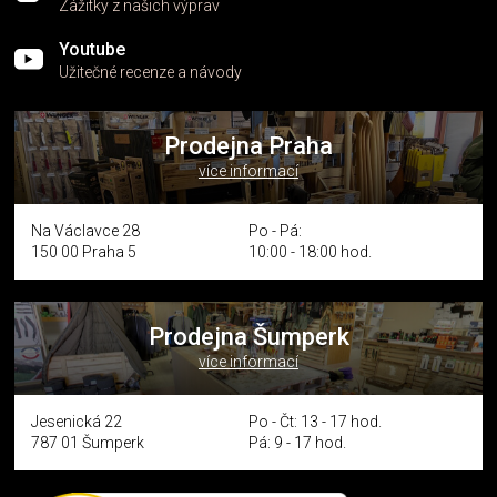
Zážitky z našich výprav
Youtube
Užitečné recenze a návody
Prodejna Praha
více informací
Na Václavce 28
Po - Pá:
150 00 Praha 5
10:00 - 18:00 hod.
Prodejna Šumperk
více informací
Jesenická 22
Po - Čt: 13 - 17 hod.
787 01 Šumperk
Pá: 9 - 17 hod.