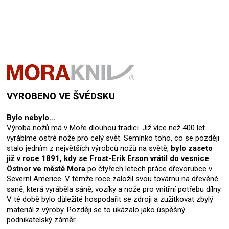
VYROBENO VE ŠVÉDSKU
Bylo nebylo...
Výroba nožů má v Moře dlouhou tradici. Již více než 400 let
vyrábíme ostré nože pro celý svět. Semínko toho, co se později
stalo jedním z největších výrobců nožů na světě,
bylo zaseto
již v roce 1891, kdy se Frost-Erik Erson vrátil do vesnice
Östnor ve městě Mora
po čtyřech letech práce dřevorubce v
Severní Americe. V témže roce založil svou továrnu na dřevěné
saně, která vyráběla sáně, vozíky a nože pro vnitřní potřebu dílny.
V té době bylo důležité hospodařit se zdroji a zužitkovat zbylý
materiál z výroby. Později se to ukázalo jako úspěšný
podnikatelský záměr.