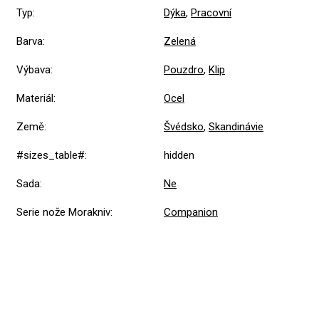
Typ
:
Dýka
,
Pracovní
Barva
:
Zelená
Výbava
:
Pouzdro
,
Klip
Materiál
:
Ocel
Země
:
Švédsko
,
Skandinávie
#sizes_table#
:
hidden
Sada
:
Ne
Serie nože Morakniv
:
Companion
5,0
Průměrné