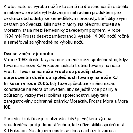
Krátce nato se výroba nožů v továrně na dřevěné sáně rozběhla
a nakonec se stala vyhledávaným náhradním produktem pro
cestující obchodníky se zemědělskými produkty, kteří díky svým
cestám po Švédsku šířili nože z Mory. Na přelomu století se
Morakniv stala mezi řemeslníky zavedeným pojmem. V roce
1904 měl Frosts deset zaměstnanců, vyráběl 19 000 nožů ročně
a zaměřoval se výhradně na výrobu nožů.
Dva se změní v jednoho...
V roce 1988 došlo k významné změně mezi společnostmi, když
továrna na nože KJ Eriksson získala třetinu továrny na nože
Frosts.
Továrna na nože Frosts se později stává
stoprocentní dceřinou společností továrny na nože KJ
Eriksson v roce 2005
, kdy fúze způsobuje změnu názvu
konstelace na Mora of Sweden, aby se ještě více posílily a
zdůraznily vazby mezi oběma společnostmi. Byly také
zaregistrovány ochranné známky Morakniv, Frosts Mora a Mora
ICE.
Poslední krok fúze je realizován, když je veškerá výroba
soustředěna pod jednou střechou, kde dříve sídlila společnost
KJ Eriksson. Na stejném místě se dnes nachází továrna a