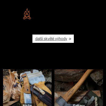
Vlastní značka JuBö
Poctivá ruční výroba v ČR
další skvělé výhody
Užijte si to v přírodě
Vybavení, na které spoléháte nejčastěji
Nože
Sekery