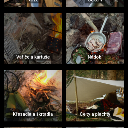
Vařiče a kartuše
Nádobí
Křesadla a škrtadla
Celty a plachty