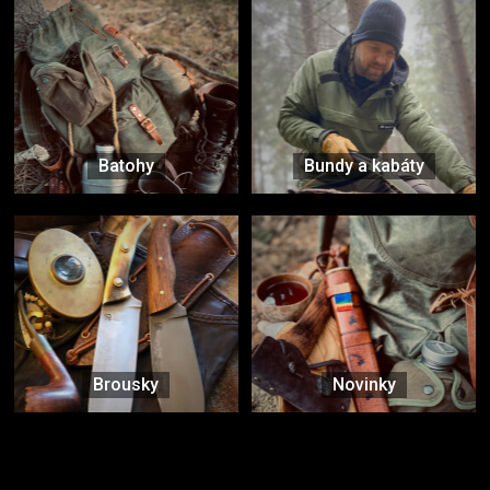
Batohy
Bundy a kabáty
Brousky
Novinky