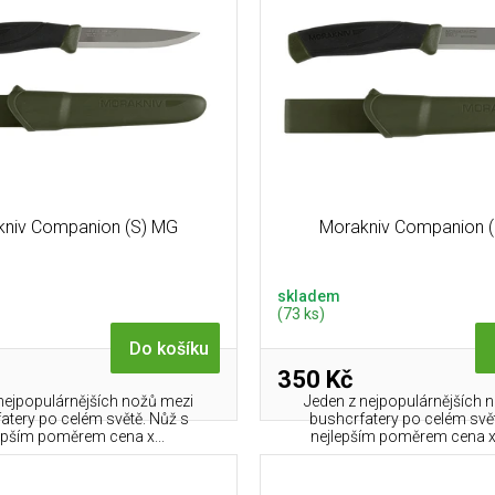
kniv Companion (S) MG
Morakniv Companion 
skladem
(73 ks)
Do košíku
350 Kč
nejpopulárnějších nožů mezi
Jeden z nejpopulárnějších 
atery po celém světě. Nůž s
bushcrfatery po celém svě
epším poměrem cena x...
nejlepším poměrem cena x 