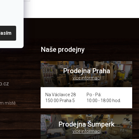
otaženou
lasím
Naše prodejny
Prodejna Praha
více informací
p.cz
Na Václavce 28
Po - Pá:
150 00 Praha 5
10:00 - 18:00 hod.
om místě
Prodejna Šumperk
více informací