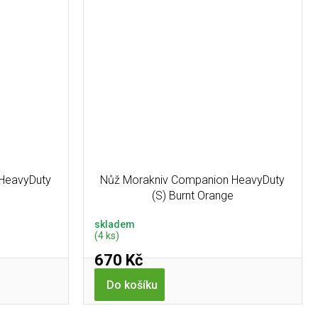
HeavyDuty
Nůž Morakniv Companion HeavyDuty
(S) Burnt Orange
skladem
(4 ks)
670 Kč
Do košíku