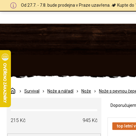
Přejít
Od 27.7. - 7.8. bude prodejna v Praze uzavřena. 🏕️ Kupte do 
na
obsah
Domů
Survival
Nože a nářadí
Nože
Nože s pevnou čepe
Ř
P
a
Doporučuje
o
z
s
e
V
t
215
Kč
945
Kč
n
ý
top letní 
r
í
p
a