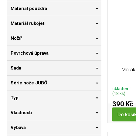
Materiál pouzdra
Materiál rukojeti
Nožíř
Povrchová úprava
Sada
Morakn
Série nože JUBÖ
skladem
(18 ks)
Typ
390 Kč
Vlastnosti
Do koší
Výbava