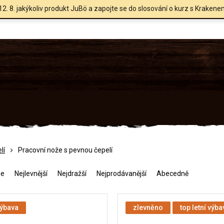
12. 8. jakýkoliv produkt JuBö a zapojte se do slosování o kurz s Krakene
lí
Pracovní nože s pevnou čepelí
me
Nejlevnější
Nejdražší
Nejprodávanější
Abecedně
výbava
zlevněno
top letní výba