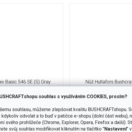
iv Basic 546 SE (S) Gray
Nůž Hultafors Bushcra
USHCRAFTshopu souhlas s využíváním COOKIES, prosím?
dočasně
vyprodáno
ašemu souhlasu, můžeme zlepšovat kvalitu BUSHCRAFTshopu.
S
Detail
kdykoliv odvolat a to buď v patičce e-shopu (dolní část webu), 
695 Kč
ní svého prohlížeče (Chrome, Explorer, Opera, Firefox a další). S
racovní nůž s 206 mm dlouhou
Silný a odolný bushcraft
ete svůj souhlas modifikovat kliknutím na tlačítko "
Nastavení
" 