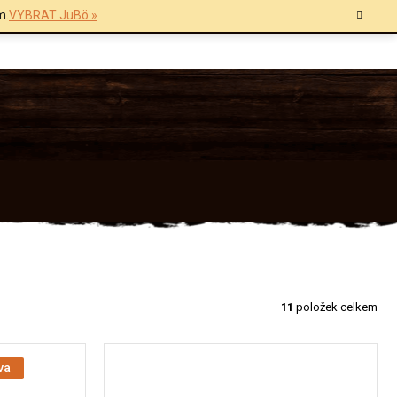
m.
VYBRAT JuBö »
11
položek celkem
va