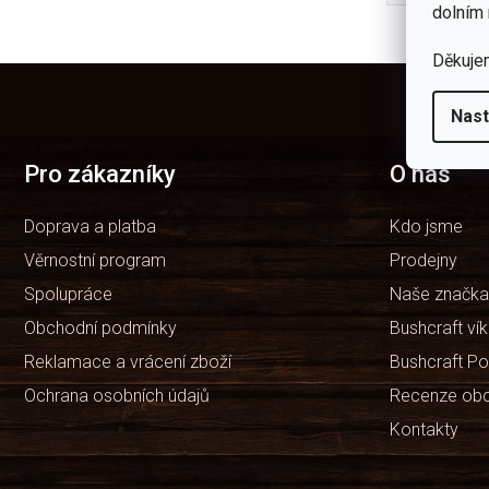
čepelí z
dolním 
Generac
Děkuje
Z
á
Nast
p
a
t
Pro zákazníky
O nás
í
Doprava a platba
Kdo jsme
Věrnostní program
Prodejny
Spolupráce
Naše značka
Obchodní podmínky
Bushcraft ví
Reklamace a vrácení zboží
Bushcraft Po
Ochrana osobních údajů
Recenze ob
Kontakty