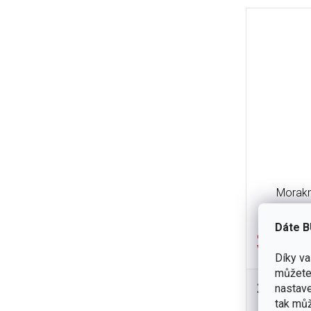
Morakn
Dáte B
dočasně
vyprodáno
Díky v
můžete 
295 Kč
nastave
Švédský p
tak můž