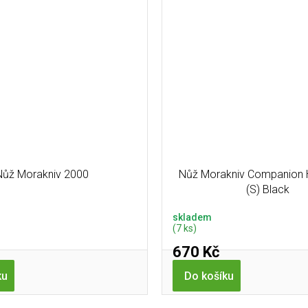
Nůž Morakniv 2000
Nůž Morakniv Companion 
(S) Black
skladem
(7 ks)
670 Kč
ku
Do košíku