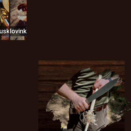
usky
Novinky