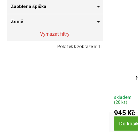
Zaoblená špička
Země
Vymazat filtry
Položek k zobrazení:
11
skladem
(20 ks)
945 Kč
Do koší