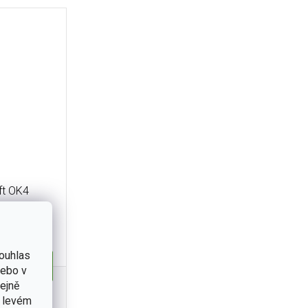
ft OK4
ouhlas
Detail
nebo v
tejně
ový nůž
v levém