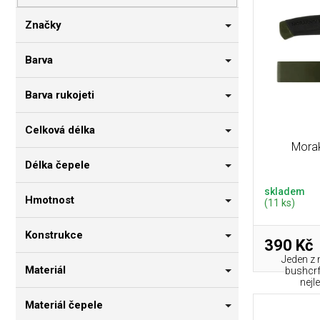
p
i
n
r
s
n
Značky
o
p
í
d
r
p
Barva
u
o
a
k
d
n
Barva rukojeti
t
u
e
ů
k
l
Celková délka
t
Mora
ů
Délka čepele
skladem
Hmotnost
(11 ks)
Konstrukce
390 Kč
Jeden z 
Materiál
bushcrf
nejl
Materiál čepele