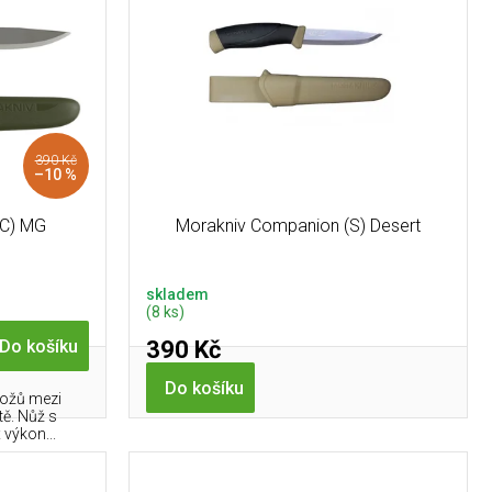
390 Kč
–10 %
(C) MG
Morakniv Companion (S) Desert
skladem
(8 ks)
390 Kč
Do košíku
Do košíku
nožů mezi
tě. Nůž s
výkon...