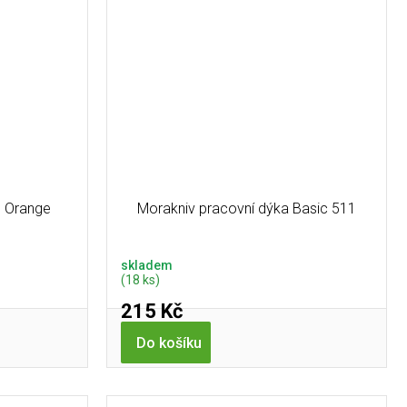
) Orange
Morakniv pracovní dýka Basic 511
skladem
(18 ks)
215 Kč
Do košíku