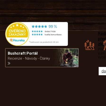
Rád
pře
zku
Por
vám
Bushcraft Portál
výb
Recenze - Návody - Články
da