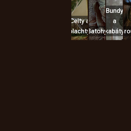
Bundy
Celty a
a
plachty
Batohy
kabáty
Bro
Instagram
h produktech na našem e-
údajů