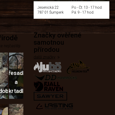
y
Jesenická 22
Po - Čt: 13 - 17 hod.
787 01 Šumperk
Pá: 9 - 17 hod.
Značky ověřené
přírodě
samotnou
e nejčastěji
přírodou
další značky
Křesadla
a
dobí
škrtadla