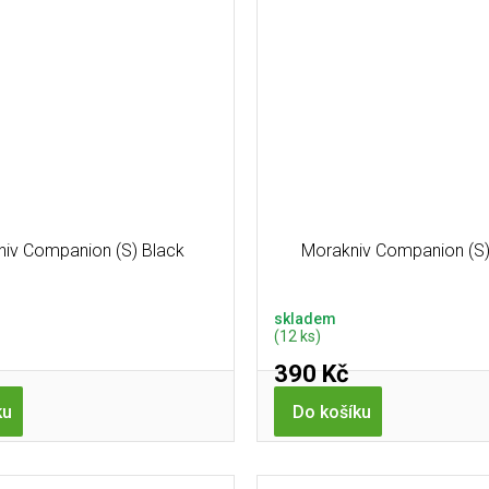
iv Companion (S) Black
Morakniv Companion (S
skladem
(12 ks)
390 Kč
ku
Do košíku