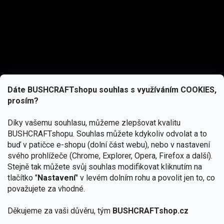
Dáte BUSHCRAFTshopu souhlas s využíváním COOKIES,
prosím?
Díky vašemu souhlasu, můžeme zlepšovat kvalitu
BUSHCRAFTshopu.
Souhlas můžete kdykoliv odvolat a to
buď v patičce e-shopu (dolní část webu), nebo v nastavení
svého prohlížeče (Chrome, Explorer, Opera, Firefox a další).
Stejně tak můžete svůj souhlas modifikovat kliknutím na
tlačítko "
Nastavení
" v levém dolním rohu a povolit jen to, co
Přihlásit se
považujete za vhodné.
Vložením e-mailu souhlasíte s
podmínkami ochrany osobních údajů
Děkujeme za vaši důvěru, tým
BUSHCRAFTshop.cz