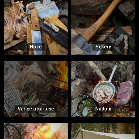
Nože
Sekery
Vařiče a kartuše
Nádobí