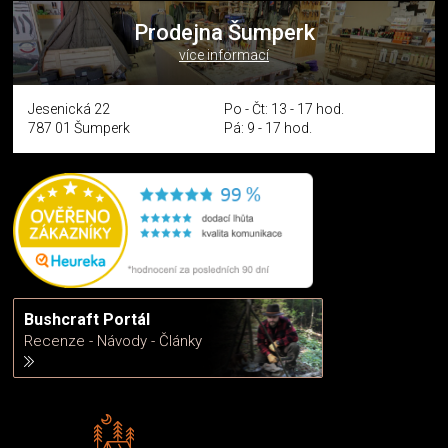
Prodejna Šumperk
více informací
Jesenická 22
Po - Čt: 13 - 17 hod.
787 01 Šumperk
Pá: 9 - 17 hod.
Bushcraft Portál
Recenze - Návody - Články
Rádi předáváme zkušenosti