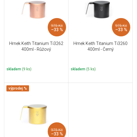
i
k
s
t
p
ů
r
975 Kč
975 Kč
o
–33 %
–33 %
d
u
Hrnek Keith Titanium Ti3262
Hrnek Keith Titanium Ti3260
k
400ml - Růžový
400ml - Černý
t
ů
skladem
(9 ks)
skladem
(5 ks)
výprodej %
975 Kč
–33 %