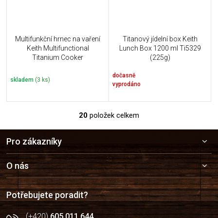
Multifunkční hrnec na vaření
Titanový jídelní box Keith
Keith Multifunctional
Lunch Box 1200 ml Ti5329
Titanium Cooker
(225g)
dočasně
skladem
(3 ks)
vyprodáno
20
položek celkem
O
v
Z
l
Pro zákazníky
á
á
p
d
a
a
O nás
c
t
í
í
p
Potřebujete poradit?
r
v
(+420)
605 011 644