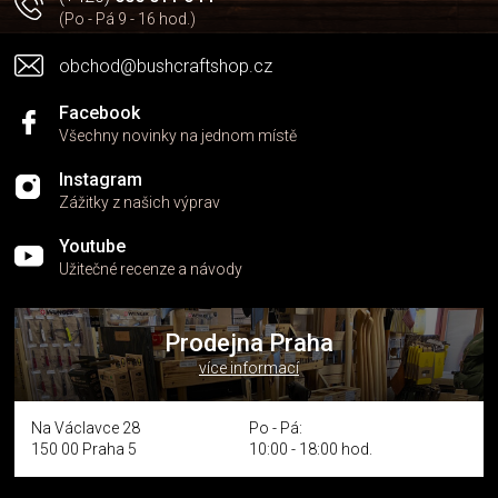
k
(Po - Pá 9 - 16 hod.)
y
v
obchod@bushcraftshop.cz
ý
p
i
Facebook
s
Všechny novinky na jednom místě
u
Instagram
Zážitky z našich výprav
Youtube
Užitečné recenze a návody
Prodejna Praha
více informací
Na Václavce 28
Po - Pá:
150 00 Praha 5
10:00 - 18:00 hod.