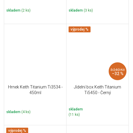
skladem
(2 ks)
skladem
(3 ks)
výprodej %
3 240 Kč
–32 %
Hrnek Keith Titanium Ti3534 -
Jídelní box Keith Titanium
450ml
Ti5450 - Černý
skladem
skladem
(4 ks)
(11 ks)
výprodej %