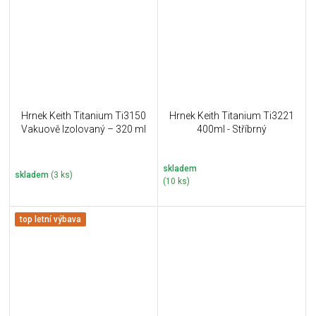
Hrnek Keith Titanium Ti3150
Hrnek Keith Titanium Ti3221
Vakuově Izolovaný – 320 ml
400ml - Stříbrný
skladem
skladem
(3 ks)
(10 ks)
top letní výbava