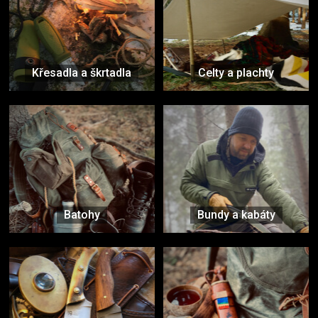
Křesadla a škrtadla
Celty a plachty
Batohy
Bundy a kabáty