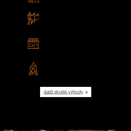
Poradíme vám s výběrem
Zboží sami testujeme
U nás nekoupíte „zajíce v pytli“
2 kamenné prodejny
Navštivte nás v Praze a
Šumperku
Vlastní značka JuBö
Poctivá ruční výroba v ČR
další skvělé výhody
Užijte si to v přírodě
Vybavení, na které spoléháte nejčastěji