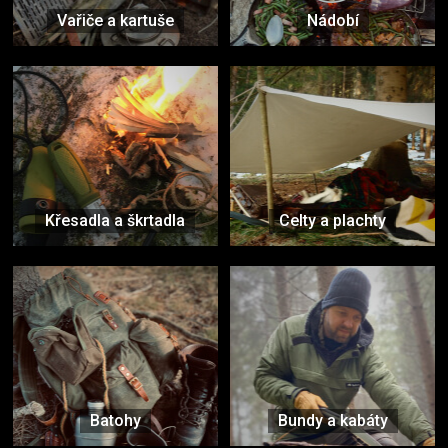
Vařiče a kartuše
Nádobí
Křesadla a škrtadla
Celty a plachty
Batohy
Bundy a kabáty