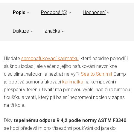
Popis
Podobné (5)
Hodnocení
Diskuze
Značka
Hledáte
samonafukovací karimatku
, která nabídne pohodlí i
slušnou izolaci, ale večer z jejího nafukování nevznikne
disciplína „nafoukni a neztrať nervy“?
Sea to Summit
Camp
je poctivá samonafukovací
karimatka
na kempování i
přespání v terénu. Uvnitř má pěnovou výplň, nabízí rozumnou
tloušťku a ventil, který při balení nepromění nocleh v zápas
na tři kola.
Díky
tepelnému odporu R 4,2 podle normy ASTM F3340
se hodí především pro třísezónní používání od jara do