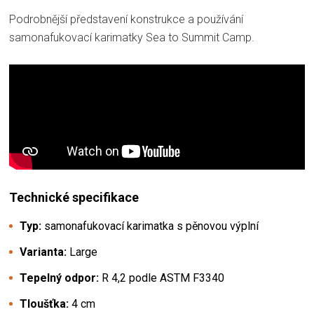
Podrobnější představení konstrukce a používání
samonafukovací karimatky Sea to Summit Camp.
Technické specifikace
Typ:
samonafukovací karimatka s pěnovou výplní
Varianta:
Large
Tepelný odpor:
R 4,2 podle ASTM F3340
Tloušťka:
4 cm