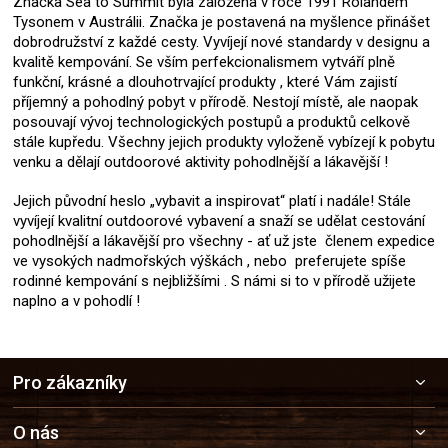
Značka Sea to Summit byla založena v roce 1991 Rolandem
Tysonem v Austrálii. Značka je postavená na myšlence přinášet
dobrodružství z každé cesty. Vyvíjejí nové standardy v designu a
kvalitě kempování. Se vším perfekcionalismem vytváří plně
funkční, krásné a dlouhotrvající produkty , které Vám zajistí
příjemný a pohodlný pobyt v přírodě. Nestojí místě, ale naopak
posouvají vývoj technologických postupů a produktů celkově
stále kupředu. Všechny jejich produkty vyloženě vybízejí k pobytu
venku a dělají outdoorové aktivity pohodlnější a lákavější !
Jejich původní heslo „vybavit a inspirovat“ platí i nadále! Stále
vyvíjejí kvalitní outdoorové vybavení a snaží se udělat cestování
pohodlnější a lákavější pro všechny - ať už jste členem expedice
ve vysokých nadmořských výškách , nebo preferujete spíše
rodinné kempování s nejbližšími . S námi si to v přírodě užijete
naplno a v pohodlí !
Z
Pro zákazníky
á
p
a
O nás