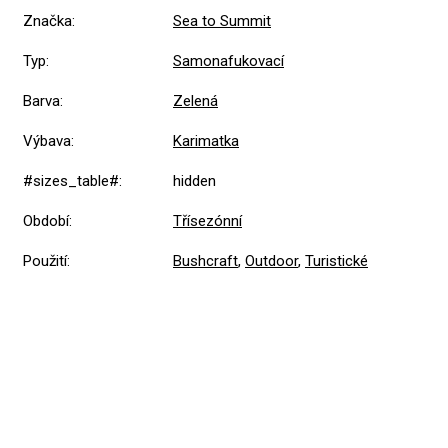
Značka
:
Sea to Summit
Typ
:
Samonafukovací
Barva
:
Zelená
Výbava
:
Karimatka
#sizes_table#
:
hidden
Období
:
Třísezónní
Použití
:
Bushcraft
,
Outdoor
,
Turistické