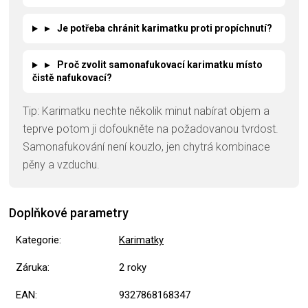
▸
Je potřeba chránit karimatku proti propíchnutí?
▸
Proč zvolit samonafukovací karimatku místo
čistě nafukovací?
Tip: Karimatku nechte několik minut nabírat objem a
teprve potom ji dofoukněte na požadovanou tvrdost.
Samonafukování není kouzlo, jen chytrá kombinace
pěny a vzduchu.
Doplňkové parametry
Kategorie
:
Karimatky
Záruka
:
2 roky
EAN
:
9327868168347