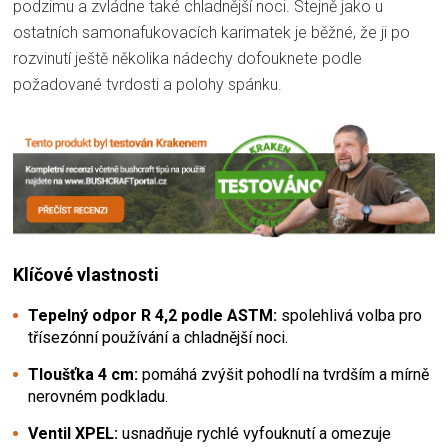
podzimu a zvládne také chladnější noci. Stejně jako u
ostatních samonafukovacích karimatek je běžné, že ji po
rozvinutí ještě několika nádechy dofouknete podle
požadované tvrdosti a polohy spánku.
Klíčové vlastnosti
Tepelný odpor R 4,2 podle ASTM:
spolehlivá volba pro
třísezónní používání a chladnější noci.
Tloušťka 4 cm:
pomáhá zvýšit pohodlí na tvrdším a mírně
nerovném podkladu.
Ventil XPEL:
usnadňuje rychlé vyfouknutí a omezuje