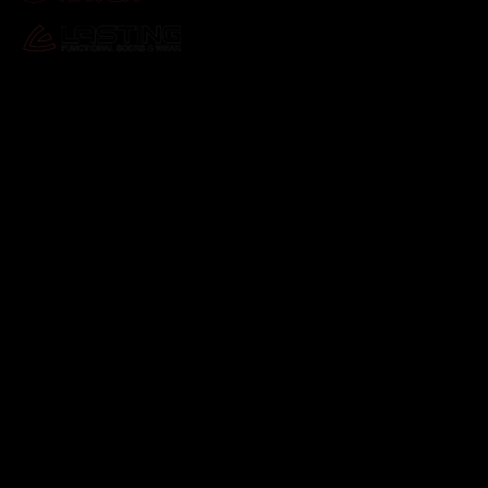
Odebírat newsletter
Vložte svůj e-mail a my vám budeme zasílat informace o
nových produktech na našem e-shopu.
E-mail
Vložením e-mailu souhlasíte s
podmínkami ochrany
osobních údajů
Přihlásit se