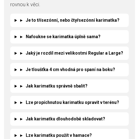
rovnou k věci.
▸
Je to třísezónní, nebo čtyřsezónní karimatka?
▸
Nafoukne se karimatka úplně sama?
▸
Jaký je rozdíl mezi velikostmi Regular a Large?
▸
Je tloušťka 4 cm vhodná pro spaní na boku?
▸
Jak karimatku správně sbalit?
▸
Lze propíchnutou karimatku opravit v terénu?
▸
Jak karimatku dlouhodobě skladovat?
▸
Lze karimatku použít v hamace?