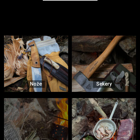
Užijte si to v přírodě
Vybavení, na které spoléháte nejčastěji
Nože
Sekery