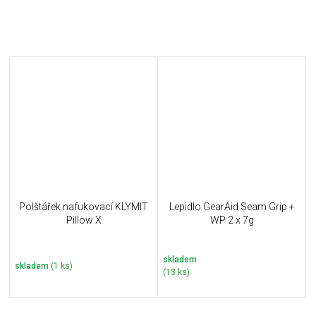
Polštářek nafukovací KLYMIT
Lepidlo GearAid Seam Grip +
Pillow X
WP 2 x 7g
skladem
skladem
(1 ks)
(13 ks)