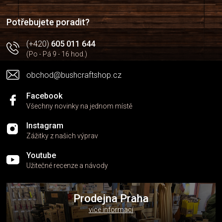
t
í
Potřebujete poradit?
(+420)
605 011 644
(Po - Pá 9 - 16 hod.)
obchod@bushcraftshop.cz
Facebook
Všechny novinky na jednom místě
Instagram
Zážitky z našich výprav
Youtube
Užitečné recenze a návody
Prodejna Praha
více informací