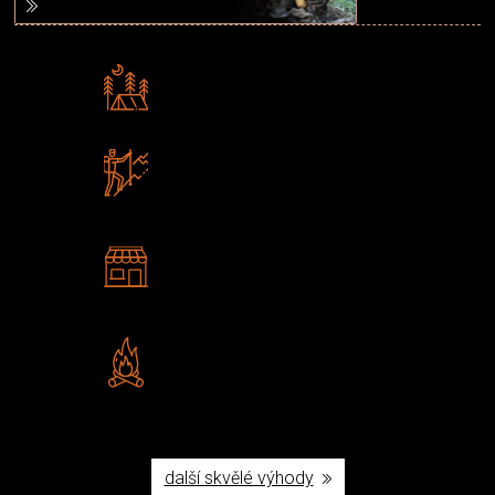
Rádi předáváme zkušenosti
Poradíme vám s výběrem
Zboží sami testujeme
U nás nekoupíte „zajíce v pytli“
2 kamenné prodejny
Navštivte nás v Praze a
Šumperku
Vlastní značka JuBö
Poctivá ruční výroba v ČR
další skvělé výhody