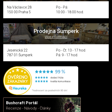
Na Václavce 28
Po - Pá:
150 00 Praha 5
10:00 - 18:00 hod.
Prodejna Šumperk
více informací
Jesenická 22
Po - Čt: 13 - 17 hod.
787 01 Šumperk
Pá: 9 - 17 hod.
Bushcraft Portál
Recenze - Návody - Články