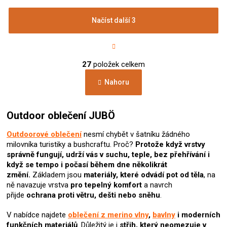
Načíst další 3
S
t
r
O
á
27
položek celkem
v
n
l
k
Nahoru
á
o
d
v
a
á
c
Outdoor oblečení JUBÖ
n
í
í
p
Outdoorové oblečení
nesmí chybět v šatníku žádného
r
milovníka turistiky a bushcraftu. Proč?
Protože když vrstvy
v
správně fungují, udrží vás v suchu, teple, bez přehřívání i
k
když se tempo i počasí během dne několikrát
y
změní.
Základem jsou
materiály, které odvádí pot od těla
, na
v
ně navazuje vrstva
pro tepelný komfort
a navrch
ý
přijde
ochrana proti větru, dešti nebo sněhu
.
p
i
V nabídce najdete
oblečení z merino vlny
,
bavlny
i moderních
s
funkčních materiálů
. Důležitý je i
střih, který neomezuje v