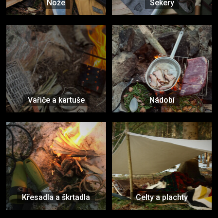
Nože
Sekery
Vařiče a kartuše
Nádobí
Křesadla a škrtadla
Celty a plachty