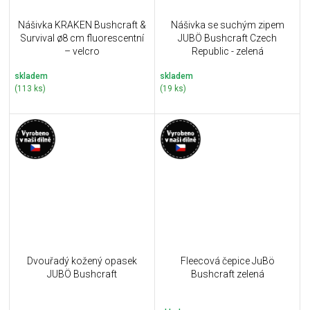
Nášivka KRAKEN Bushcraft &
Nášivka se suchým zipem
Survival ø8 cm fluorescentní
JUBÖ Bushcraft Czech
– velcro
Republic - zelená
skladem
skladem
(113 ks)
(19 ks)
Dvouřadý kožený opasek
Fleecová čepice JuBö
JUBÖ Bushcraft
Bushcraft zelená