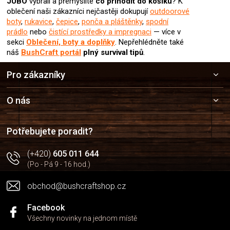
JUBÖ
vybrali
a přemýšlíte
co přihodit do košíku
? K
oblečení naši zákazníci nejčastěji dokupují
outdoorové
boty
,
rukavice
,
čepice
,
ponča a pláštěnky
,
spodní
prádlo
nebo
čistící prostředky a impregnaci
— více v
sekci
Oblečení, boty a doplňky
. Nepřehlédněte také
náš
BushCraft portál
plný survival tipů
.
Z
Pro zákazníky
á
p
a
O nás
t
í
Potřebujete poradit?
(+420)
605 011 644
(Po - Pá 9 - 16 hod.)
obchod@bushcraftshop.cz
Facebook
Všechny novinky na jednom místě