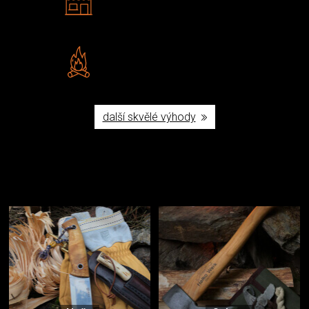
Navštivte nás v Praze a
Šumperku
Vlastní značka JuBö
Poctivá ruční výroba v ČR
další skvělé výhody
Užijte si to v přírodě
Vybavení, na které spoléháte nejčastěji