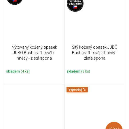
Nýtovaný kožený opasek
Šitý kožený opasek JUBÖ
JUBÖ Bushcraft - světle
Bushcraft - světle hnědý -
hnědý - zlatá spona
zlatá spona
skladem
(4 ks)
skladem
(3 ks)
výprodej %
490 Kč