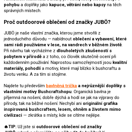
u
pohybu
a doplňky jako
kapuce, větrání nebo kapsy
na těch
správných místech.
Proč outdoorové oblečení od značky JUBÖ?
JUBÖ je naše vlastní značka, kterou jsme stvořili z
jednoduchého důvodu — nabídnout
oblečení a vybavení, které
sami rádi používáme v lese, na vandrech v běžném životě
.
Při návrhu tak vycházíme z
dlouholetých zkušeností s
pobytem v přírodě
a z toho, co člověk skutečně ocení při
každodenním používání. Naprostou samozřejmostí jsou
kvalitní
materiály, pohodlí
a motivy, které mají blízko k bushcraftu a
životu venku. A za tím si stojíme.
Najdete tu především
bavlněná trička
a nejrůznější doplňky s
vlastními motivy Bushcraftshopu
. Organická bavlna je
příjemná na nošení, dobře dýchá a hodí se jak na výpravy do
přírody, tak na běžné nošení. Nechybí ani
originální grafika
inspirovaná bushcraftem, lesem, ohněm a životem mimo
civilizaci
— zkrátka s místy, kde se cítíme nejlépe.
🔥TIP:
Už jste si
outdoorové oblečení od značky