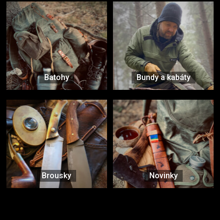
Batohy
Bundy a kabáty
Brousky
Novinky