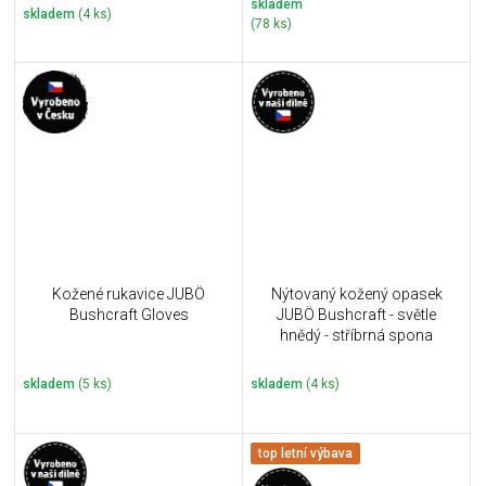
skladem
skladem
(4 ks)
(78 ks)
Kožené rukavice JUBÖ
Nýtovaný kožený opasek
Bushcraft Gloves
JUBÖ Bushcraft - světle
hnědý - stříbrná spona
skladem
(5 ks)
skladem
(4 ks)
top letní výbava