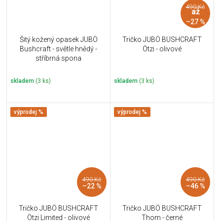
490 Kč
až
–27 %
Šitý kožený opasek JUBÖ
Tričko JUBÖ BUSHCRAFT
Bushcraft - světle hnědý -
Ötzi - olivové
stříbrná spona
skladem
(3 ks)
skladem
(3 ks)
výprodej %
výprodej %
490 Kč
490 Kč
–22 %
–46 %
Tričko JUBÖ BUSHCRAFT
Tričko JUBÖ BUSHCRAFT
Ötzi Limited - olivové
Thom - černé