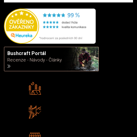
Bushcraft Portál
Recenze - Návody - Články
Rádi předáváme zkušenosti
Poradíme vám s výběrem
Zboží sami testujeme
U nás nekoupíte „zajíce v pytli“
2 kamenné prodejny