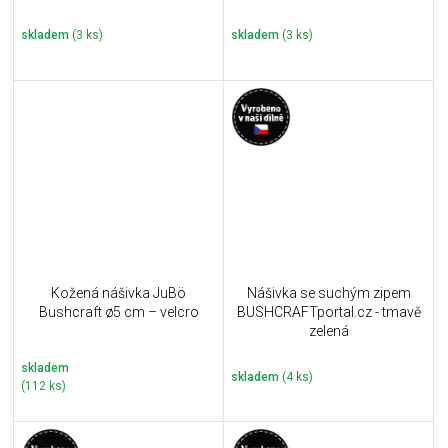
skladem
(3 ks)
skladem
(3 ks)
Kožená nášivka JuBö
Nášivka se suchým zipem
Bushcraft ø5 cm – velcro
BUSHCRAFTportal.cz - tmavě
zelená
skladem
skladem
(4 ks)
(112 ks)