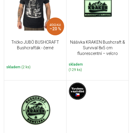
i
k
s
t
p
ů
r
490 Kč
o
–20 %
d
u
Tričko JUBÖ BUSHCRAFT
Nášivka KRAKEN Bushcraft &
k
Bushcrafťák - černé
Survival 8x5 cm
t
fluorescentní – velcro
ů
skladem
skladem
(2 ks)
(129 ks)