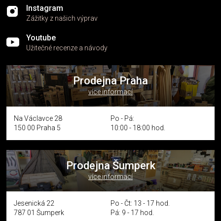
Instagram
Zážitky z našich výprav
Youtube
Užitečné recenze a návody
Prodejna Praha
více informací
Na Václavce 28
Po - Pá:
150 00 Praha 5
10:00 - 18:00 hod.
Prodejna Šumperk
více informací
Jesenická 22
Po - Čt: 13 - 17 hod.
787 01 Šumperk
Pá: 9 - 17 hod.