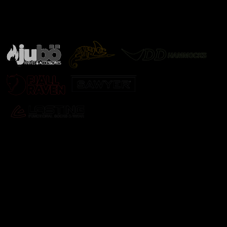
Značky ověřené samotnou přírodou
další značky
Odebírat newsletter
Vložte svůj e-mail a my vám budeme zasílat informace o
nových produktech na našem e-shopu.