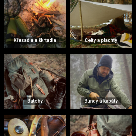
Křesadla a škrtadla
Celty a plachty
Batohy
Bundy a kabáty