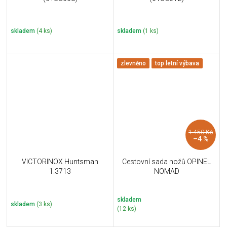
skladem
(4 ks)
skladem
(1 ks)
zlevněno
top letní výbava
1 450 Kč
–4 %
VICTORINOX Huntsman
Cestovní sada nožů OPINEL
1.3713
NOMAD
skladem
skladem
(3 ks)
(12 ks)