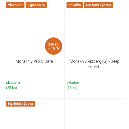
zlevněno
výprodej %
novinka
top letní výbava
349 Kč
–19 %
Morakniv Pro C Safe
Morakniv Risberg (S) - Deep
Forests
skladem
skladem
(25 ks)
(26 ks)
top letní výbava