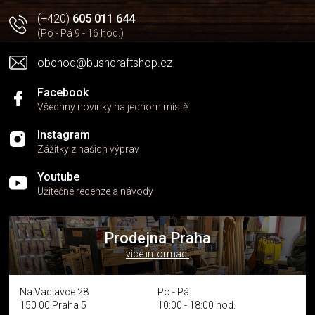
i
(+420)
605 011 644
s
(Po - Pá 9 - 16 hod.)
u
obchod@bushcraftshop.cz
Facebook
Všechny novinky na jednom místě
Instagram
Zážitky z našich výprav
Youtube
Užitečné recenze a návody
Prodejna Praha
více informací
Na Václavce 28
Po - Pá:
150 00 Praha 5
10:00 - 18:00 hod.