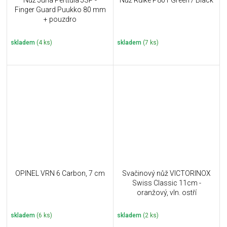
Nůž Juha Perttula JSP -
Nůž Ruike P801 Green / Black
Finger Guard Puukko 80 mm
+ pouzdro
skladem
(4 ks)
skladem
(7 ks)
OPINEL VRN 6 Carbon, 7 cm
Svačinový nůž VICTORINOX
Swiss Classic 11cm -
oranžový, vln. ostří
skladem
(6 ks)
skladem
(2 ks)