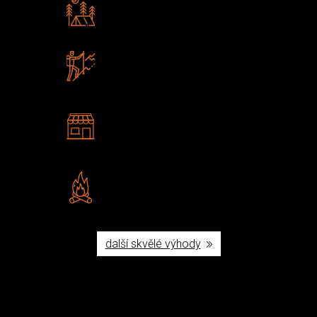
Rádi předáváme zkušenosti
Poradíme vám s výběrem
Zboží sami testujeme
U nás nekoupíte „zajíce v pytli“
2 kamenné prodejny
Navštivte nás v Praze a
Šumperku
Vlastní značka JuBö
Poctivá ruční výroba v ČR
další skvělé výhody
Užijte si to v přírodě
Vybavení, na které spoléháte nejčastěji