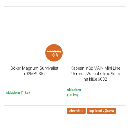
1 140 Kč
–8 %
Böker Magnum Survivalist
Kapesní nůž MAIN Mini Line
(02MB935)
45 mm - Walnut s koužkem
na klíče 6002
skladem
skladem
(1 ks)
(18 ks)
zlevněno
top letní výbava