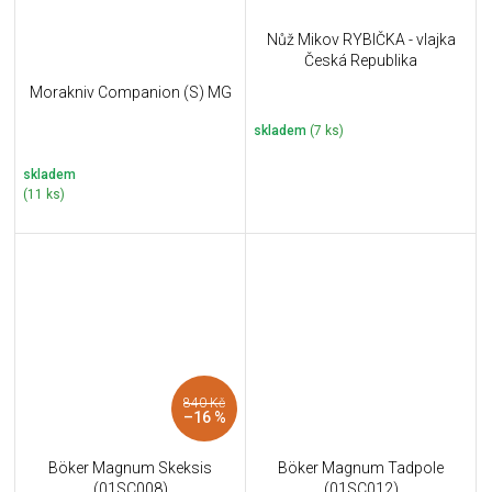
Nůž Mikov RYBIČKA - vlajka
Česká Republika
Morakniv Companion (S) MG
skladem
(7 ks)
skladem
(11 ks)
840 Kč
–16 %
Böker Magnum Skeksis
Böker Magnum Tadpole
(01SC008)
(01SC012)