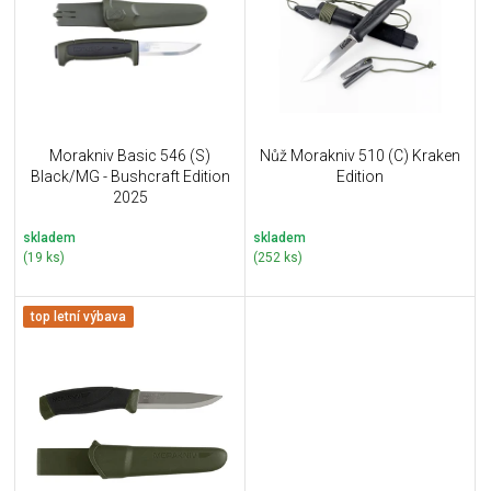
i
k
s
t
p
ů
r
o
d
u
Morakniv Basic 546 (S)
Nůž Morakniv 510 (C) Kraken
k
Black/MG - Bushcraft Edition
Edition
t
2025
ů
skladem
skladem
(19 ks)
(252 ks)
top letní výbava