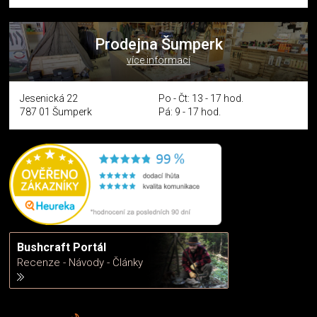
Prodejna Šumperk
více informací
Jesenická 22
Po - Čt: 13 - 17 hod.
787 01 Šumperk
Pá: 9 - 17 hod.
Bushcraft Portál
Recenze - Návody - Články