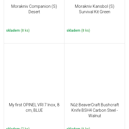
Morakniv Companion (S)
Morakniv Kansbol (S)
Desert
Survival Kit Green
skladem
(8 ks)
skladem
(8 ks)
My first OPINEL VRI 7 Inox, 8
Nůž BeaverCraft Bushcraft
cm, BLUE
Knife BSH4 Carbon Steel -
Walnut
skladem
(7 ks)
skladem
(6 ks)