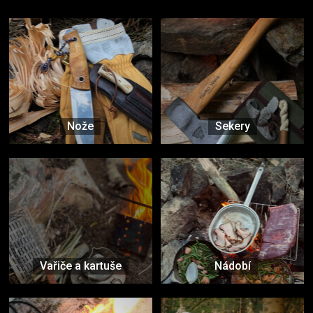
Nože
Sekery
Vařiče a kartuše
Nádobí