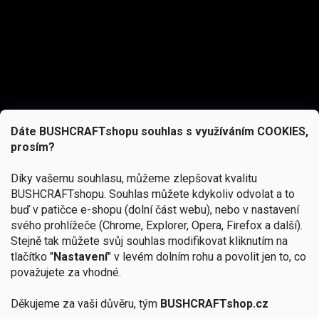
Dáte BUSHCRAFTshopu souhlas s využíváním COOKIES,
prosím?
Díky vašemu souhlasu, můžeme zlepšovat kvalitu
BUSHCRAFTshopu.
Souhlas můžete kdykoliv odvolat a to
buď v patičce e-shopu (dolní část webu), nebo v nastavení
svého prohlížeče (Chrome, Explorer, Opera, Firefox a další).
Stejně tak můžete svůj souhlas modifikovat kliknutím na
tlačítko "
Nastavení
" v levém dolním rohu a povolit jen to, co
Přihlásit se
považujete za vhodné.
Vložením e-mailu souhlasíte s
podmínkami ochrany osobních údajů
Děkujeme za vaši důvěru, tým
BUSHCRAFTshop.cz