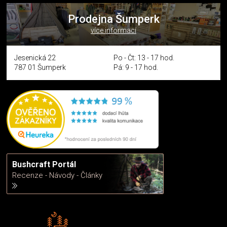
Prodejna Šumperk
více informací
Jesenická 22
Po - Čt: 13 - 17 hod.
787 01 Šumperk
Pá: 9 - 17 hod.
Bushcraft Portál
Recenze - Návody - Články
Rádi předáváme zkušenosti