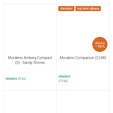
zlevněno
top letní výbava
390 Kč
–10 %
Morakniv Amberg Compact
Morakniv Companion (C) MG
(S) - Sandy Shores
skladem
skladem
(3 ks)
(73 ks)