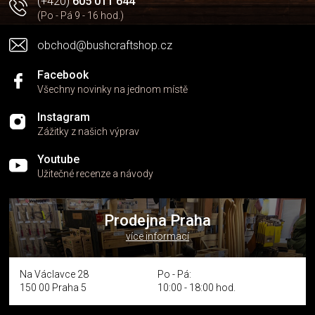
(+420)
605 011 644
p
(Po - Pá 9 - 16 hod.)
i
s
obchod@bushcraftshop.cz
u
Facebook
Všechny novinky na jednom místě
Instagram
Zážitky z našich výprav
Youtube
Užitečné recenze a návody
Prodejna Praha
více informací
Na Václavce 28
Po - Pá:
150 00 Praha 5
10:00 - 18:00 hod.