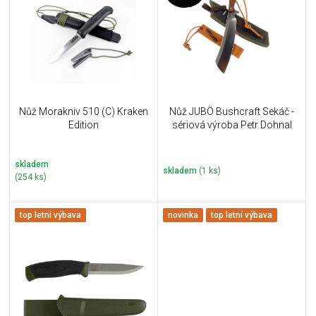
u
i
k
s
t
p
ů
r
o
d
u
Nůž Morakniv 510 (C) Kraken
Nůž JUBÖ Bushcraft Sekáč -
k
Edition
sériová výroba Petr Dohnal
t
ů
skladem
skladem
(1 ks)
(254 ks)
top letní výbava
novinka
top letní výbava