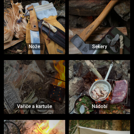
Nože
Sekery
Vařiče a kartuše
Nádobí