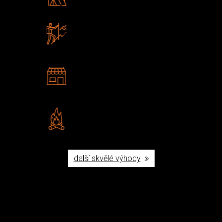
Poradíme vám s výběrem
Zboží sami testujeme
U nás nekoupíte „zajíce v pytli“
2 kamenné prodejny
Navštivte nás v Praze a
Šumperku
Vlastní značka JuBö
Poctivá ruční výroba v ČR
další skvělé výhody
Užijte si to v přírodě
Vybavení, na které spoléháte nejčastěji