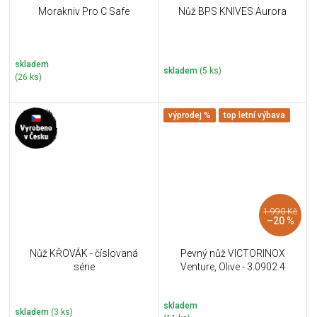
Morakniv Pro C Safe
Nůž BPS KNIVES Aurora
skladem
skladem
(5 ks)
(26 ks)
výprodej %
top letní výbava
1 990 Kč
–20 %
Nůž KŘOVÁK - číslovaná
Pevný nůž VICTORINOX
série
Venture, Olive - 3.0902.4
skladem
skladem
(3 ks)