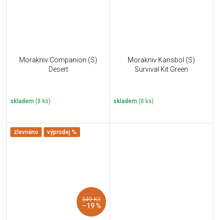
Morakniv Companion (S)
Morakniv Kansbol (S)
Desert
Survival Kit Green
skladem
(8 ks)
skladem
(8 ks)
zlevněno
výprodej %
349 Kč
–19 %