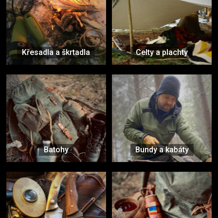
Křesadla a škrtadla
Celty a plachty
Batohy
Bundy a kabáty