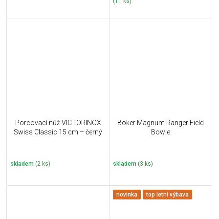
(11 ks)
Porcovací nůž VICTORINOX
Böker Magnum Ranger Field
Swiss Classic 15 cm – černý
Bowie
skladem
(2 ks)
skladem
(3 ks)
novinka
top letní výbava