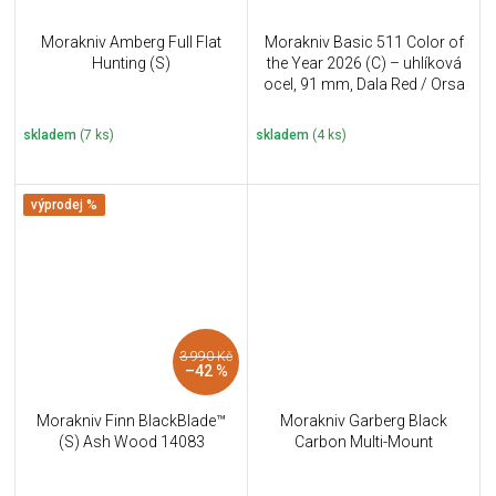
Morakniv Amberg Full Flat
Morakniv Basic 511 Color of
Hunting (S)
the Year 2026 (C) – uhlíková
ocel, 91 mm, Dala Red / Orsa
Sandstone
skladem
(7 ks)
skladem
(4 ks)
výprodej %
3 990 Kč
–42 %
Morakniv Finn BlackBlade™
Morakniv Garberg Black
(S) Ash Wood 14083
Carbon Multi-Mount