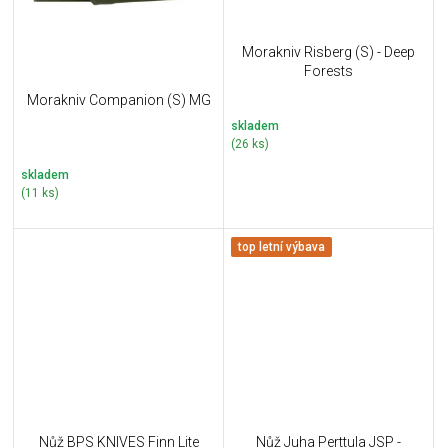
Morakniv Risberg (S) - Deep
Forests
Morakniv Companion (S) MG
skladem
(26 ks)
skladem
(11 ks)
top letní výbava
Nůž BPS KNIVES Finn Lite
Nůž Juha Perttula JSP -