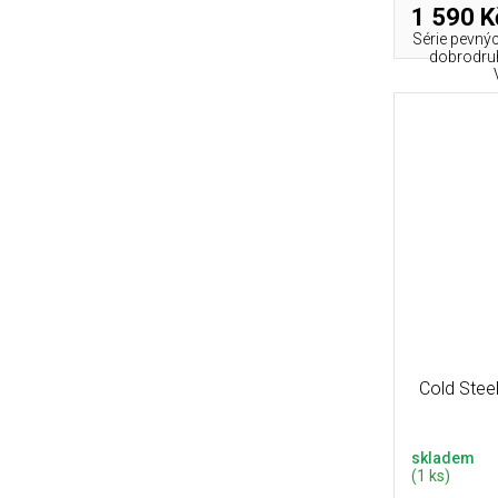
1 590 K
Série pevný
dobrodruh
Cold Stee
skladem
(1 ks)