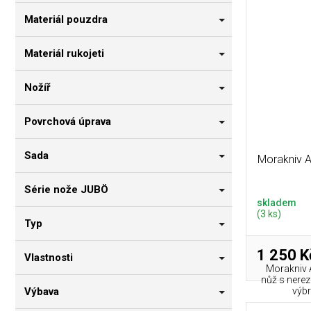
Materiál pouzdra
Materiál rukojeti
Nožíř
Povrchová úprava
Sada
Morakniv 
Série nože JUBÖ
skladem
(3 ks)
Typ
1 250 K
Vlastnosti
Morakniv 
nůž s nere
Výbava
výbr