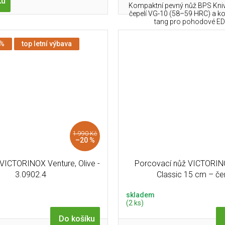
ku
Kompaktní pevný nůž BPS Kni
čepelí VG-10 (58–59 HRC) a kon
tang pro pohodové EDC 
 %
top letní výbava
1 990 Kč
–20 %
VICTORINOX Venture, Olive -
Porcovací nůž VICTORIN
3.0902.4
Classic 15 cm – če
skladem
(2 ks)
Do košíku