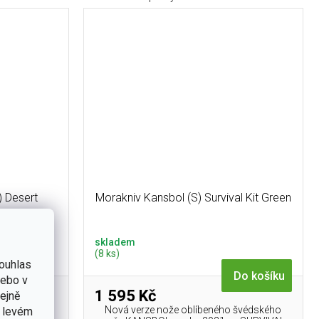
 Desert
Morakniv Kansbol (S) Survival Kit Green
skladem
(8 ks)
ouhlas
Do košíku
nebo v
1 595 Kč
tejně
Nová verze nože oblíbeného švédského
v levém