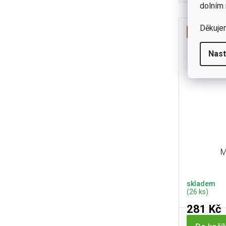
bushcrf
dolním 
nejlepš
Děkuje
zlevněno
Nast
M
skladem
(26 ks)
281 Kč