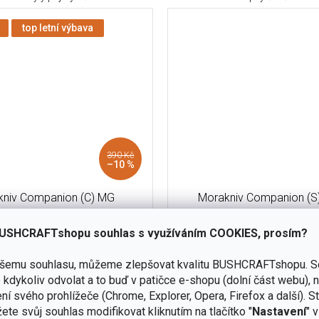
top letní výbava
390 Kč
–10 %
kniv Companion (C) MG
Morakniv Companion (S)
USHCRAFTshopu souhlas s využíváním COOKIES, prosím?
skladem
(8 ks)
ašemu souhlasu, můžeme zlepšovat kvalitu BUSHCRAFTshopu.
S
390 Kč
Do košíku
kdykoliv odvolat a to buď v patičce e-shopu (dolní část webu), 
ní svého prohlížeče (Chrome, Explorer, Opera, Firefox a další). S
Do košíku
nejpopulárnějších nožů mezi
ete svůj souhlas modifikovat kliknutím na tlačítko "
Nastavení
" 