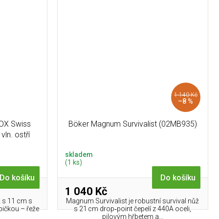
1 140 Kč
–8 %
OX Swiss
Böker Magnum Survivalist (02MB935)
ln. ostří
skladem
(1 ks)
Do košíku
Do košíku
1 040 Kč
ž s 11 cm s
Magnum Survivalist je robustní survival nůž
pičkou – řeže
s 21 cm drop‑point čepelí z 440A oceli,
.
pilovým hřbetem a...