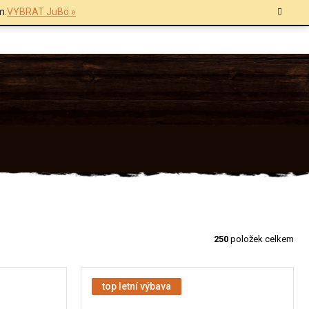
m.
VYBRAT JuBö »
250
položek celkem
top letní výbava