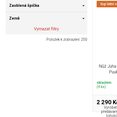
top letní 
Zaoblená špička
Země
Vymazat filtry
Položek k zobrazení:
250
Nůž Juha 
Puu
skladem
(4 ks)
2 290 K
Vyroben
předávaný
tohoto 