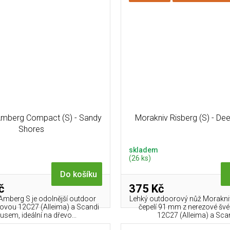
Amberg Compact (S) - Sandy
Morakniv Risberg (S) - De
Shores
skladem
(26 ks)
Do košíku
č
375 Kč
Amberg S je odolnější outdoor
Lehký outdoorový nůž Morakniv
zovou 12C27 (Alleima) a Scandi
čepelí 91 mm z nerezové švé
usem, ideální na dřevo...
12C27 (Alleima) a Scan