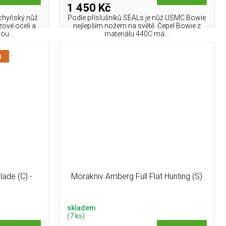
1 450 Kč
uchyňský nůž
Podle příslušníků SEALs je nůž USMC Bowie
zové oceli a
nejlepším nožem na světě. Čepel Bowie z
u...
materiálu 440C má...
a
ade (C) -
Morakniv Amberg Full Flat Hunting (S)
skladem
(7 ks)