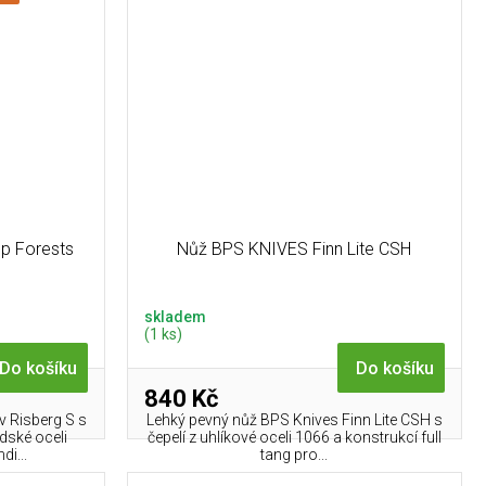
ep Forests
Nůž BPS KNIVES Finn Lite CSH
skladem
(1 ks)
Do košíku
Do košíku
840 Kč
 Risberg S s
Lehký pevný nůž BPS Knives Finn Lite CSH s
dské oceli
čepelí z uhlíkové oceli 1066 a konstrukcí full
di...
tang pro...