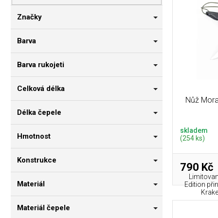
p
i
n
r
s
n
Značky
o
p
í
d
r
p
Barva
u
o
a
k
d
n
Barva rukojeti
t
u
e
ů
k
l
Celková délka
t
Nůž Morak
ů
Délka čepele
skladem
Hmotnost
(254 ks)
Konstrukce
790 Kč
Limitova
Materiál
Edition př
Krake
Materiál čepele