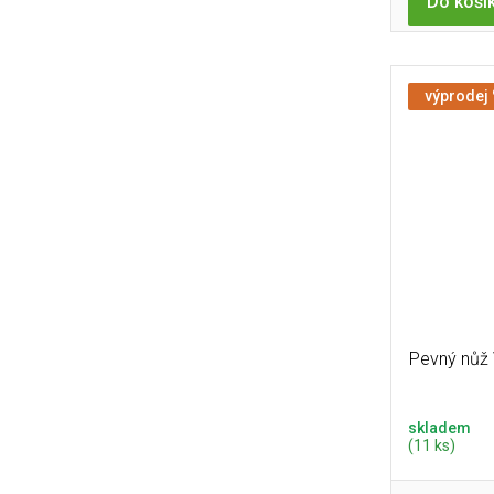
Do koší
výprodej
Pevný nůž 
skladem
(11 ks)