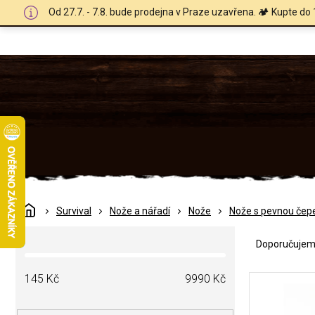
Přejít
Od 27.7. - 7.8. bude prodejna v Praze uzavřena. 🏕️ Kupte do 
na
obsah
Domů
Survival
Nože a nářadí
Nože
Nože s pevnou čepe
Ř
P
a
Doporučuje
o
z
s
e
V
t
145
Kč
9990
Kč
n
ý
r
í
p
a