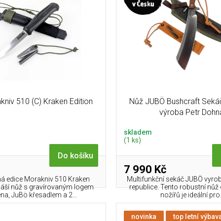
niv 510 (C) Kraken Edition
Nůž JUBÖ Bushcraft Sekáč
výroba Petr Dohn
skladem
(1 ks)
Do košíku
7 990 Kč
ná edice Morakniv 510 Kraken
Multifunkční sekáč JUBÖ vyro
ináší nůž s gravírovaným logem
republice. Tento robustní nůž
na, JuBö křesadlem a 2...
nožířů je ideální pro.
novinka
top letní výbav