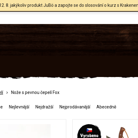
12. 8. jakýkoliv produkt JuBö a zapojte se do slosování o kurz s Krakene
lí
Nože s pevnou čepelí Fox
me
Nejlevnější
Nejdražší
Nejprodávanější
Abecedně