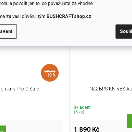
atery po celém světě. Nůž s
rohu a povolit jen to, co považujete za vhodné.
ím poměrem cena x výkon...
me za vaši důvěru, tým
BUSHCRAFTshop.cz
výprodej %
avení
Souh
349 Kč
–19 %
orakniv Pro C Safe
Nůž BPS KNIVES Au
skladem
(5 ks)
1 890 Kč