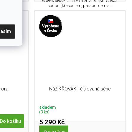
nože KANSBOL z roku 2021 se SURVIVAL
sadou (křesadlem, paracordem a...
lasím
rora
Nůž KŘOVÁK - číslovaná série
skladem
(3 ks)
5 290 Kč
Do košíku