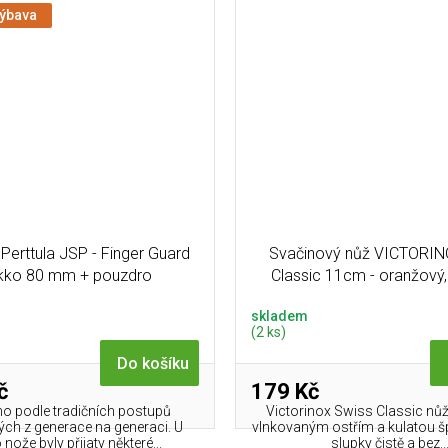
výbava
Perttula JSP - Finger Guard
Svačinový nůž VICTORIN
kko 80 mm + pouzdro
Classic 11cm - oranžový, v
skladem
(2 ks)
Do košíku
č
179 Kč
o podle tradičních postupů
Victorinox Swiss Classic nů
ch z generace na generaci. U
vlnkovaným ostřím a kulatou š
nože byly přijaty některé...
slupky čistě a bez..