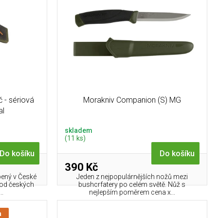
 - sériová
Morakniv Companion (S) MG
al
skladem
(11 ks)
Do košíku
Do košíku
390 Kč
bený v České
Jeden z nejpopulárnějších nožů mezi
 od českých
bushcrfatery po celém světě. Nůž s
..
nejlepším poměrem cena x...
a