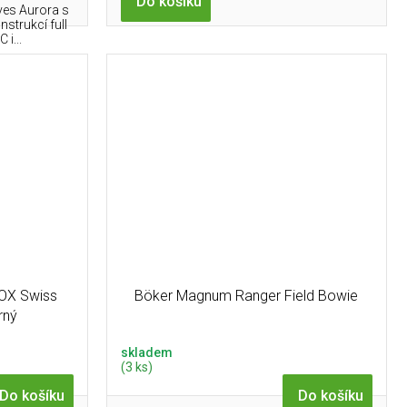
Do košíku
ves Aurora s
strukcí full
i...
OX Swiss
Böker Magnum Ranger Field Bowie
rný
skladem
(3 ks)
Do košíku
Do košíku