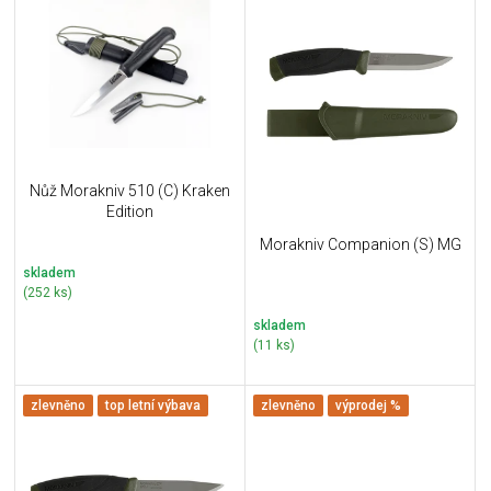
p
u
i
k
s
t
p
ů
r
o
d
u
Nůž Morakniv 510 (C) Kraken
k
Edition
t
Morakniv Companion (S) MG
ů
skladem
(252 ks)
skladem
(11 ks)
zlevněno
top letní výbava
zlevněno
výprodej %