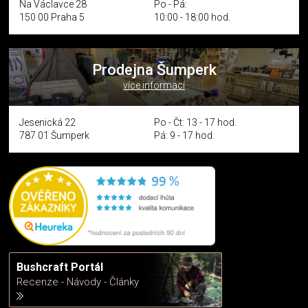
Na Václavce 28
Po - Pá:
150 00 Praha 5
10:00 - 18:00 hod.
Prodejna Šumperk
více informací
Jesenická 22
Po - Čt: 13 - 17 hod.
787 01 Šumperk
Pá: 9 - 17 hod.
Bushcraft Portál
Recenze - Návody - Články