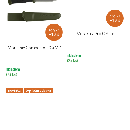
349 Kč
–19 %
390 Kč
Morakniv Pro C Safe
–10 %
Morakniv Companion (C) MG
skladem
(25 ks)
skladem
(72 ks)
novinka
top letní výbava