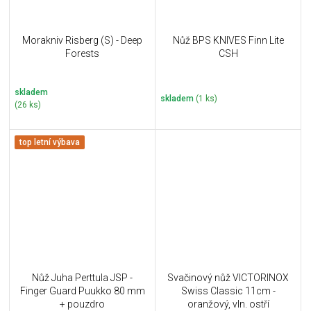
Morakniv Risberg (S) - Deep
Nůž BPS KNIVES Finn Lite
Forests
CSH
skladem
skladem
(1 ks)
(26 ks)
top letní výbava
Nůž Juha Perttula JSP -
Svačinový nůž VICTORINOX
Finger Guard Puukko 80 mm
Swiss Classic 11cm -
+ pouzdro
oranžový, vln. ostří