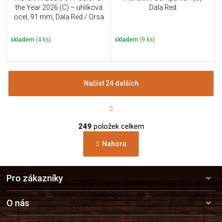
the Year 2026 (C) – uhlíková
Dala Red
ocel, 91 mm, Dala Red / Orsa
Sandstone
skladem
(4 ks)
skladem
(9 ks)
Načíst 24 dalších
S
t
r
O
á
249
položek celkem
v
n
l
k
Nahoru
á
o
d
v
a
á
Z
c
n
Pro zákazníky
á
í
í
p
p
r
a
O nás
v
t
k