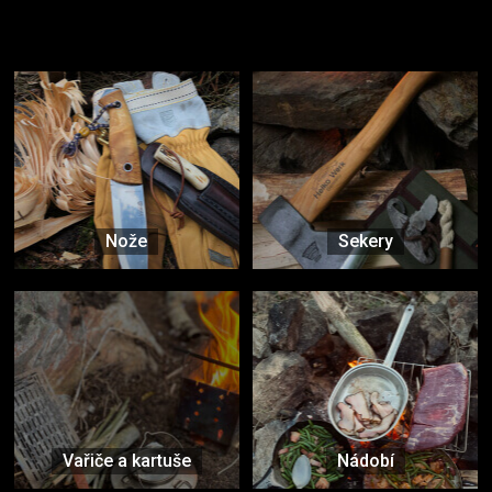
Užijte si to v přírodě
Vybavení, na které spoléháte nejčastěji
Nože
Sekery
Vařiče a kartuše
Nádobí