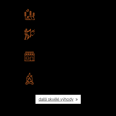
Rádi předáváme zkušenosti
Poradíme vám s výběrem
Zboží sami testujeme
U nás nekoupíte „zajíce v pytli“
2 kamenné prodejny
Navštivte nás v Praze a
Šumperku
Vlastní značka JuBö
Poctivá ruční výroba v ČR
další skvělé výhody