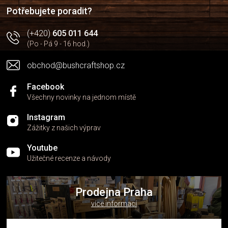
í
y
Potřebujete poradit?
v
ý
(+420)
605 011 644
p
(Po - Pá 9 - 16 hod.)
i
s
obchod@bushcraftshop.cz
u
Facebook
Všechny novinky na jednom místě
Instagram
Zážitky z našich výprav
Youtube
Užitečné recenze a návody
Prodejna Praha
více informací