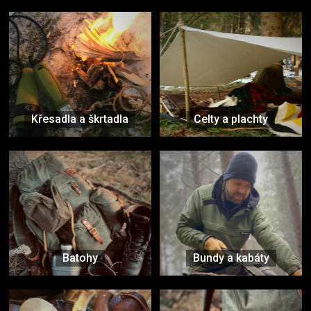
Křesadla a škrtadla
Celty a plachty
Batohy
Bundy a kabáty