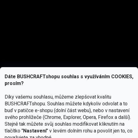
Dáte BUSHCRAFTshopu souhlas s využíváním COOKIES,
prosím?
Díky vašemu souhlasu, můžeme zlepšovat kvalitu
BUSHCRAFTshopu.
Souhlas můžete kdykoliv odvolat a to
buď v patičce e-shopu (dolní část webu), nebo v nastavení
svého prohlížeče (Chrome, Explorer, Opera, Firefox a další).
Stejně tak můžete svůj souhlas modifikovat kliknutím na
tlačítko "
Nastavení
" v levém dolním rohu a povolit jen to, co
Přihlásit se
považujete za vhodné.