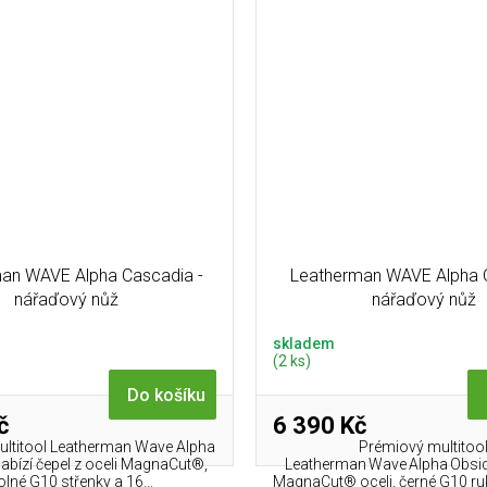
an WAVE Alpha Cascadia -
Leatherman WAVE Alpha O
nářaďový nůž
nářaďový nůž
skladem
(2 ks)
Do košíku
č
6 390 Kč
ltitool Leatherman Wave Alpha
Prémiový multitoo
abízí čepel z oceli MagnaCut®,
Leatherman Wave Alpha Obsidi
lné G10 střenky a 16...
MagnaCut® oceli, černé G10 ruko