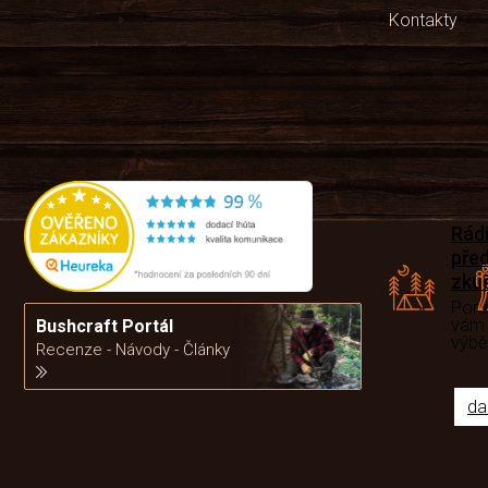
Kontakty
Rád
pře
zku
Por
vám
Bushcraft Portál
výb
Recenze - Návody - Články
da