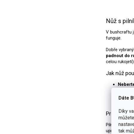
Nůž s piln
V bushcraftu 
funguje.
Dobře vybraný
padnout do r
celou rukojetí)
Jak nůž pou
Neberte
Udržujt
horší ko
Dáte B
Používe
Díky v
Proč nůž s 
můžete 
nastave
Pilník na kov 
tak můž
upravit. Pilník