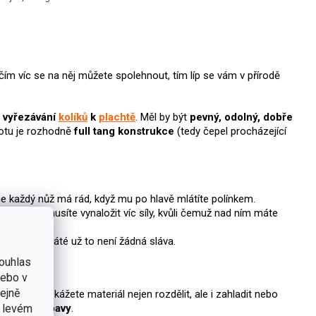
čím víc se na něj můžete spolehnout, tím líp se vám v přírodě
o vyřezávání
kolíků
k
plachtě
. Měl by být
pevný, odolný, dobře
totu je rozhodně
full tang konstrukce
(tedy čepel procházející
 ne každý nůž má rád, když mu po hlavě mlátíte polínkem.
vání totiž musíte vynaložit víc síly, kvůli čemuž nad ním máte
dá. Ale po páté už to není žádná sláva.
ouhlas
nebo v
tejně
ástrojem dokážete materiál nejen rozdělit, ale i zahladit nebo
v levém
vé části výbavy
.