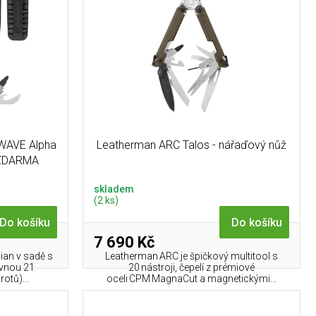
WAVE Alpha
Leatherman ARC Talos - nářaďový nůž
k ZDARMA
skladem
(2 ks)
Do košíku
Do košíku
7 690 Kč
an v sadě s
Leatherman ARC je špičkový multitool s
rovnou 21
20 nástroji, čepelí z prémiové
otů)...
oceli CPM MagnaCut a magnetickými...