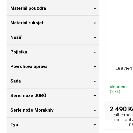
Materiál pouzdra
Materiál rukojeti
Nožíř
Pojistka
Povrchová úprava
Leather
Sada
skladem
(2 ks)
Série nože JUBÖ
2 490 K
Serie nože Morakniv
Leatherman 
multitool 
Typ
ná