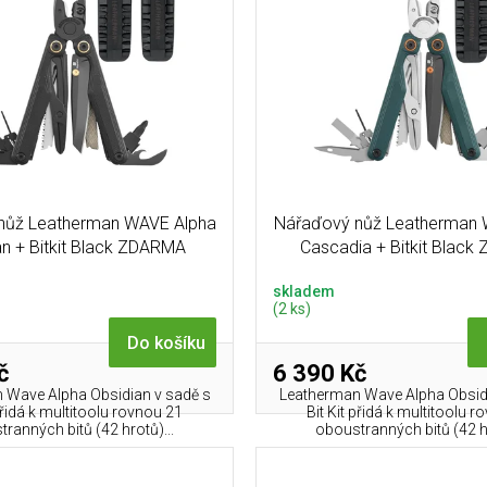
nůž Leatherman WAVE Alpha
Nářaďový nůž Leatherman 
an + Bitkit Black ZDARMA
Cascadia + Bitkit Blac
skladem
(2 ks)
Do košíku
č
6 390 Kč
 Wave Alpha Obsidian v sadě s
Leatherman Wave Alpha Obsidi
 přidá k multitoolu rovnou 21
Bit Kit přidá k multitoolu 
ranných bitů (42 hrotů)...
oboustranných bitů (42 hr