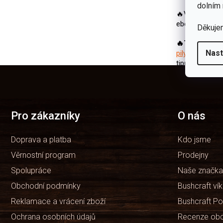
dolním 
🔥Víme, jak tě
ebooku —
JA
Děkuje
🔥TIP:
Už jste
Nast
pily
,
praky
,
pou
tipů.
Z
á
p
a
t
Pro zákazníky
O nás
í
Doprava a platba
Kdo jsme
Věrnostní program
Prodejny
Spolupráce
Naše značka
Obchodní podmínky
Bushcraft ví
Reklamace a vrácení zboží
Bushcraft Po
Ochrana osobních údajů
Recenze ob