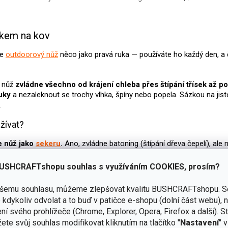
O
v
íkem na kov
l
á
je
outdoorový nůž
něco jako pravá ruka — používáte ho každý den, a 
d
a
c
 nůž
zvládne všechno od krájení chleba přes štípání třísek až p
í
uky
a nezaleknout se trochy vlhka, špíny nebo popela. Sázkou na jis
p
.
r
v
žívat?
k
y
 nůž jako
sekeru
.
Ano, zvládne batoning (štípání dřeva čepelí), ale
v
ý
e čepel ostrou.
Tupý nůž je nebezpečnější než ostrý — při jeho použí
p
ntrolu a najednou řežete víc, než jste chtěli.
USHCRAFTshopu souhlas s využíváním COOKIES, prosím?
i
jte ho k tomu, k čemu je určený.
Jasně, otevřít s ním konzervu se 
s
ašemu souhlasu, můžeme zlepšovat kvalitu BUSHCRAFTshopu.
S
u
pilníkem na kov?
kdykoliv odvolat a to buď v patičce e-shopu (dolní část webu), 
ní svého prohlížeče (Chrome, Explorer, Opera, Firefox a další). S
bývá
součástí robustnějších
multifunkčních nožů
, takže s jedním n
ete svůj souhlas modifikovat kliknutím na tlačítko "
Nastavení
" 
 zvládne třeba
přeříznout drátek, malý šroubek, plast i měkčí kovo