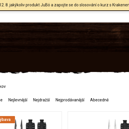
12. 8. jakýkoliv produkt JuBö a zapojte se do slosování o kurz s Krakene
 kov
me
Nejlevnější
Nejdražší
Nejprodávanější
Abecedně
výbava