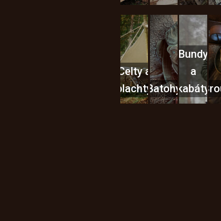
Bundy
Celty a
a
plachty
Batohy
kabáty
Bro
Instagram
h produktech na našem e-