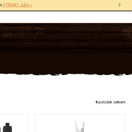
m.
VYBRAT JuBö »
9
položek celkem