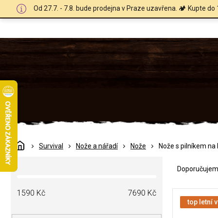
Přejít
Od 27.7. - 7.8. bude prodejna v Praze uzavřena. 🏕️ Kupte do 
na
obsah
Domů
Survival
Nože a nářadí
Nože
Nože s pilníkem na
Ř
P
a
Doporučuje
o
z
s
e
V
t
1590
Kč
7690
Kč
n
ý
top letní 
r
í
p
a