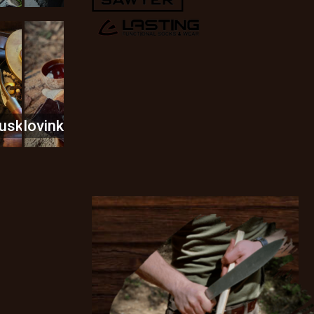
usky
Novinky