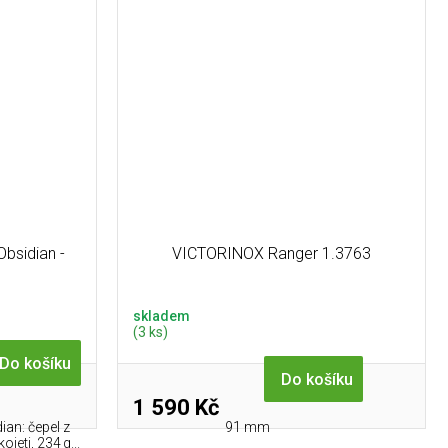
bsidian -
VICTORINOX Ranger 1.3763
skladem
(3 ks)
Do košíku
Do košíku
1 590 Kč
l
an: čepel z
91 mm
jeti, 234 g...