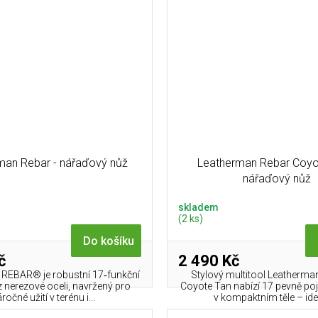
man Rebar - nářaďový nůž
Leatherman Rebar Coyot
nářaďový nůž
skladem
(2 ks)
Do košíku
č
2 490 Kč
REBAR® je robustní 17‑funkční
Stylový multitool Leather
z nerezové oceli, navržený pro
Coyote Tan nabízí 17 pevně po
ročné užití v terénu i...
v kompaktním těle – ideá