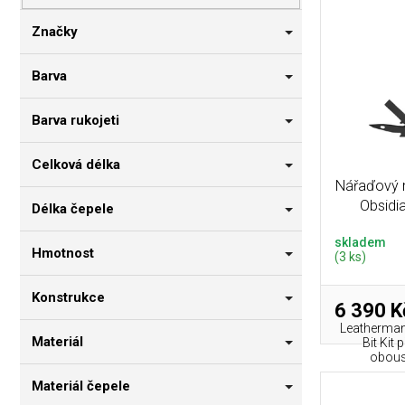
p
i
n
r
s
n
Značky
o
p
í
d
r
p
Barva
u
o
a
k
d
n
Barva rukojeti
t
u
e
ů
k
l
Celková délka
t
Nářaďový 
ů
Obsidi
Délka čepele
skladem
Hmotnost
(3 ks)
Konstrukce
6 390 K
Leatherman
Materiál
Bit Kit
oboust
Materiál čepele