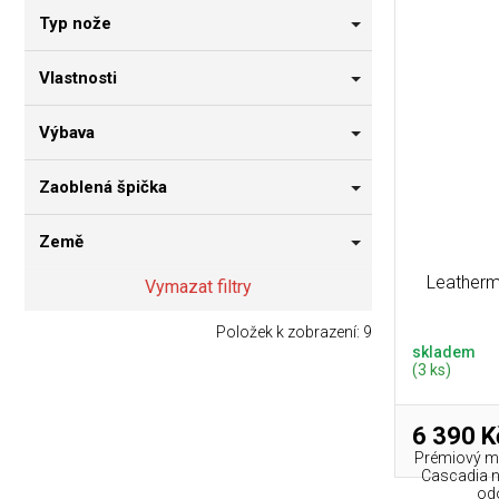
Typ nože
Vlastnosti
Výbava
Zaoblená špička
Země
Leatherm
Vymazat filtry
Položek k zobrazení:
9
skladem
(3 ks)
6 390 K
Prémiový mu
Cascadia n
odo