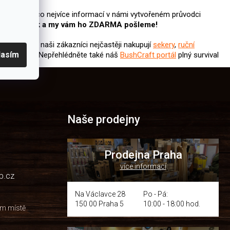
žnost získat co nejvíce informací v námi vytvořeném průvodci
aft novinek
a my vám ho ZDARMA pošleme!
u
? K
nožům
naši zákazníci nejčastěji nakupují
sekery
,
ruční
lasím
že a nářadí
.
Nepřehlédněte také náš
BushCraft portál
plný survival
Naše prodejny
Prodejna Praha
více informací
p.cz
Na Václavce 28
Po - Pá:
150 00 Praha 5
10:00 - 18:00 hod.
om místě