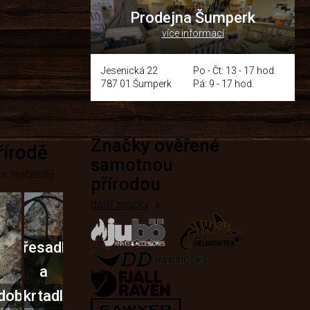
Prodejna Šumperk
více informací
y
Jesenická 22
Po - Čt: 13 - 17 hod.
787 01 Šumperk
Pá: 9 - 17 hod.
Značky ověřené
přírodě
samotnou
e nejčastěji
přírodou
další značky
Křesadla
a
dobí
škrtadla