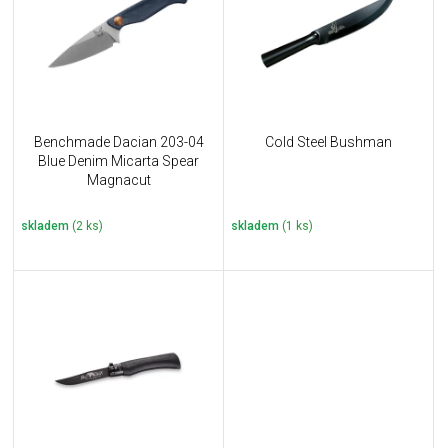
i
k
s
t
p
ů
r
o
d
u
Benchmade Dacian 203-04
Cold Steel Bushman
k
Blue Denim Micarta Spear
t
Magnacut
ů
skladem
(2 ks)
skladem
(1 ks)