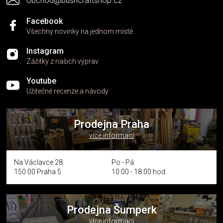
obchod@bushcraftshop.cz
u
Facebook
Všechny novinky na jednom místě
Instagram
Zážitky z našich výprav
Youtube
Užitečné recenze a návody
Prodejna Praha
více informací
Na Václavce 28
Po - Pá:
150 00 Praha 5
10:00 - 18:00 hod.
Prodejna Šumperk
více informací