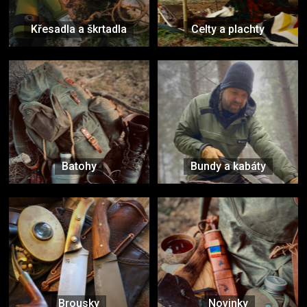
Křesadla a škrtadla
Celty a plachty
Batohy
Bundy a kabáty
Brousky
Novinky