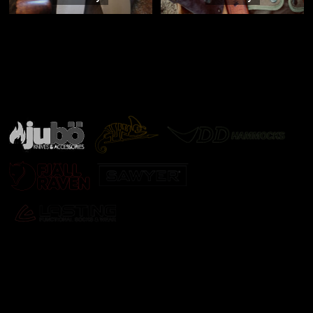
Značky ověřené samotnou přírodou
další značky
Odebírat newsletter