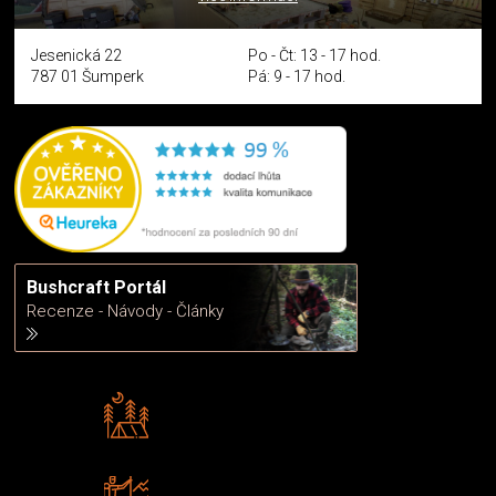
Jesenická 22
Po - Čt: 13 - 17 hod.
787 01 Šumperk
Pá: 9 - 17 hod.
Bushcraft Portál
Recenze - Návody - Články
Rádi předáváme zkušenosti
Poradíme vám s výběrem
Zboží sami testujeme