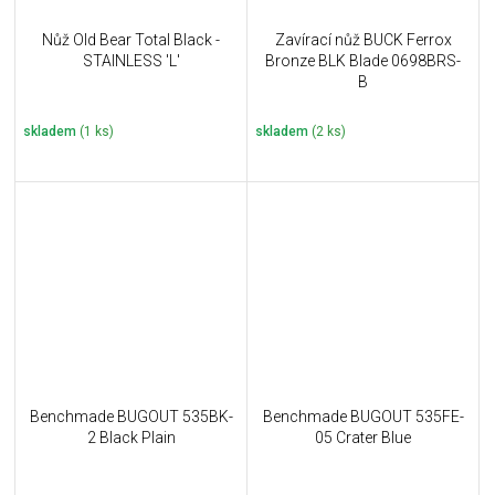
Nůž Old Bear Total Black -
Zavírací nůž BUCK Ferrox
STAINLESS 'L'
Bronze BLK Blade 0698BRS-
B
skladem
(1 ks)
skladem
(2 ks)
Benchmade BUGOUT 535BK-
Benchmade BUGOUT 535FE-
2 Black Plain
05 Crater Blue