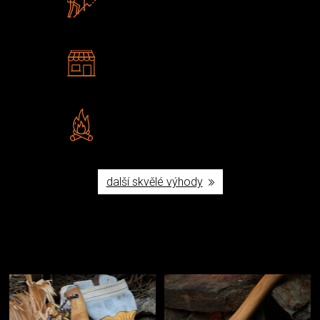
U nás nekoupíte „zajíce v pytli“
2 kamenné prodejny
Navštivte nás v Praze a
Šumperku
Vlastní značka JuBö
Poctivá ruční výroba v ČR
další skvělé výhody
Užijte si to v přírodě
Vybavení, na které spoléháte nejčastěji