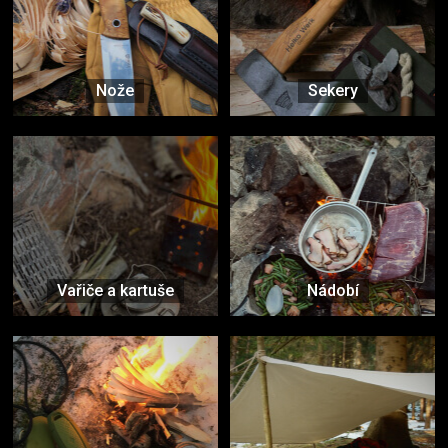
Nože
Sekery
Vařiče a kartuše
Nádobí