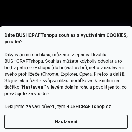
Dáte BUSHCRAFTshopu souhlas s využíváním COOKIES,
prosím?
Díky vašemu souhlasu, můžeme zlepšovat kvalitu
BUSHCRAFTshopu.
Souhlas můžete kdykoliv odvolat a to
buď v patičce e-shopu (dolní část webu), nebo v nastavení
svého prohlížeče (Chrome, Explorer, Opera, Firefox a další).
Stejně tak můžete svůj souhlas modifikovat kliknutím na
tlačítko "
Nastavení
" v levém dolním rohu a povolit jen to, co
Přihlásit se
považujete za vhodné.
Vložením e-mailu souhlasíte s
Děkujeme za vaši důvěru, tým
BUSHCRAFTshop.cz
podmínkami ochrany osobních údajů
Nastavení
Od 27.7. - 7.8. bude prodejna v Praze uzavřena.
Copyright 2026
BUSHCRAFTshop.cz
. Všechna práva
🏕️ Kupte do 12. 8. jakýkoliv produkt JuBö a