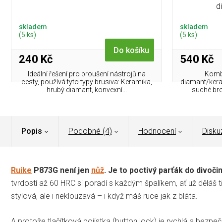
d
skladem
skladem
(5 ks)
(5 ks)
Do košíku
240 Kč
540 Kč
Ideální řešení pro broušení nástrojů na
Komb
cesty, používá tyto typy brusiva: Keramika,
diamant/ker
hrubý diamant, konvexní...
suché brou
Popis
Podobné (4)
Hodnocení
Disku
Ruike
P873G není jen
nůž
. Je to poctivý parťák do divoči
tvrdostí až 60 HRC si poradí s každým špalíkem, ať už děláš tř
stylová, ale i neklouzavá – i když máš ruce jak z bláta.
A protože tlačítková pojistka (button lock) je rychlá a bezpe