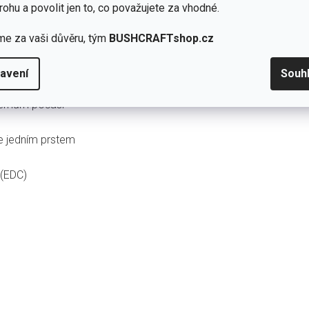
rohu a povolit jen to, co považujete za vhodné.
stří i při tvrdé práci
me za vaši důvěru, tým
BUSHCRAFTshop.cz
bez kompromisů v bezpečnosti
avení
Souh
xtrémům počasí
e jedním prstem
 (EDC)