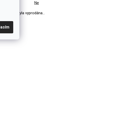
Sada
:
Ne
Položka byla vyprodána…
lasím