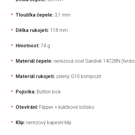
Tloušťka čepele:
3,1 mm
Délka rukojeti:
118 mm
Hmotnost:
74 g
Materiál čepele:
nerezová ocel Sandvik 14C28N (tvrdo
Materiál rukojeti:
zelený G10 kompozit
Pojistka:
Button lock
Otevírání:
Flipper + kuličkové ložisko
Klip:
nerezový kapesní klip