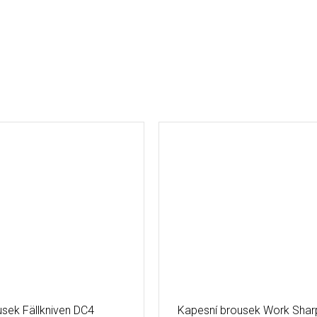
sek Fällkniven DC4
Kapesní brousek Work Shar