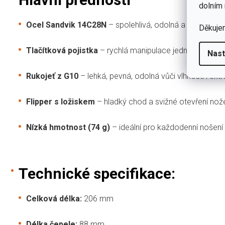
dolním 
Ocel Sandvik 14C28N
– spolehlivá, odolná a dlouho drží o
Děkuje
Tlačítková pojistka
– rychlá manipulace jednou rukou 
Nast
Rukojeť z G10
– lehká, pevná, odolná vůči vlhkosti i e
Flipper s ložiskem
– hladký chod a svižné otevření nož
Nízká hmotnost (74 g)
– ideální pro každodenní nošení
Technické specifikace:
Celková délka:
206 mm
Délka čepele:
88 mm