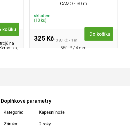
CAMO - 30 m
skladem
(10 ks)
 košíku
Do košíku
325 Kč
Měrná
10,83 Kč / 1 m
trojů na
cena:
 Keramika,
550LB / 4 mm
..
Doplňkové parametry
Kategorie
:
Kapesní nože
Záruka
:
2 roky