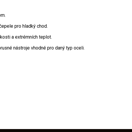
em.
 čepele pro hladký chod.
osti a extrémních teplot.
 brusné nástroje vhodné pro daný typ oceli.
Přidat hodnocení