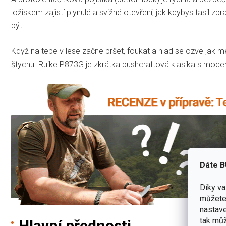
ložiskem zajistí plynulé a svižné otevření, jak kdybys tasil zb
být.
Když na tebe v lese začne pršet, foukat a hlad se ozve jak 
štychu. Ruike P873G je zkrátka bushcraftová klasika s mod
Dáte B
Díky v
můžete 
nastave
tak můž
Hlavní přednosti