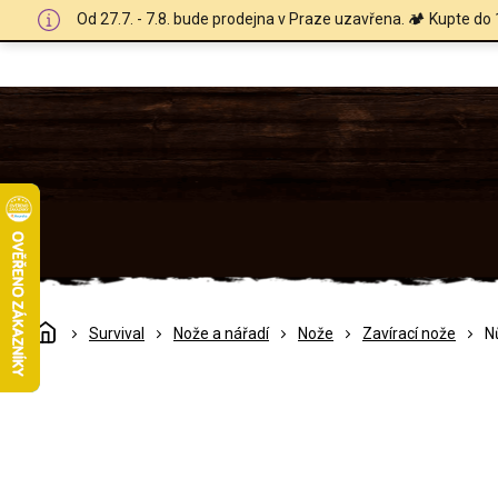
Přejít
Od 27.7. - 7.8. bude prodejna v Praze uzavřena. 🏕️ Kupte do 
na
obsah
Domů
Survival
Nože a nářadí
Nože
Zavírací nože
N