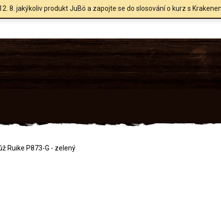
12. 8. jakýkoliv produkt JuBö a zapojte se do slosování o kurz s Krakene
ůž Ruike P873-G - zelený