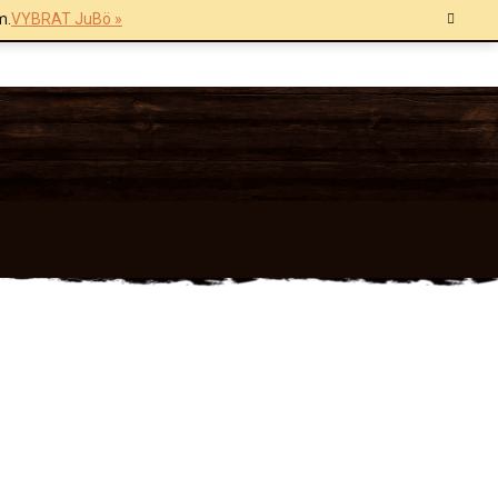
m.
VYBRAT JuBö »