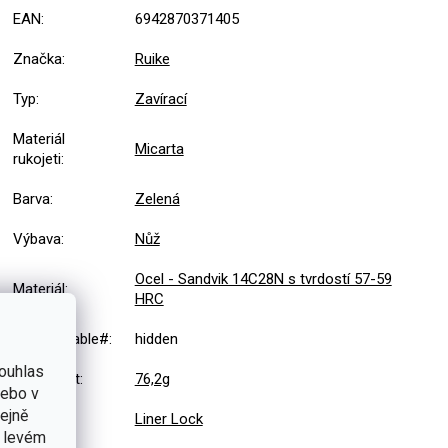
EAN
:
6942870371405
Značka
:
Ruike
Typ
:
Zavírací
Materiál
Micarta
rukojeti
:
Barva
:
Zelená
Výbava
:
Nůž
Ocel - Sandvik 14C28N s tvrdostí 57-59
Materiál
:
HRC
#sizes_table#
:
hidden
ouhlas
Hmotnost
:
76,2g
nebo v
tejně
Pojistka
:
Liner Lock
v levém