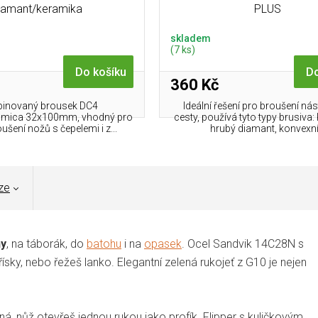
iamant/keramika
PLUS
skladem
(7 ks)
Do košíku
Do
360 Kč
inovaný brousek DC4
Ideální řešení pro broušení nás
amica 32x100mm, vhodný pro
cesty, používá tyto typy brusiva:
šení nožů s čepelemi i z...
hrubý diamant, konvexní.
ze
ny
, na táborák, do
batohu
i na
opasek
. Ocel Sandvik 14C28N s
ísky, nebo řežeš lanko. Elegantní zelená rukojeť z G10 je nejen
čná, nůž otevřeš jednou rukou jako profík. Flipper s kuličkovým