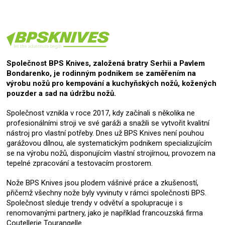
Společnost BPS Knives, založená bratry Serhii a Pavlem
Bondarenko, je rodinným podnikem se zaměřením na
výrobu nožů pro kempování a kuchyňských nožů, kožených
pouzder a sad na údržbu nožů.
Společnost vznikla v roce 2017, kdy začínali s několika ne
profesionálními stroji ve své garáži a snažili se vytvořit kvalitní
nástroj pro vlastní potřeby. Dnes už BPS Knives není pouhou
garážovou dílnou, ale systematickým podnikem specializujícím
se na výrobu nožů, disponujícím vlastní strojírnou, provozem na
tepelné zpracování a testovacím prostorem.
Nože BPS Knives jsou plodem vášnivé práce a zkušeností,
přičemž všechny nože byly vyvinuty v rámci společnosti BPS.
Společnost sleduje trendy v odvětví a spolupracuje i s
renomovanými partnery, jako je například francouzská firma
Coutellerie Tourangelle.