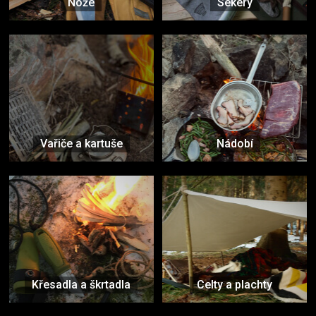
Nože
Sekery
Vařiče a kartuše
Nádobí
Křesadla a škrtadla
Celty a plachty