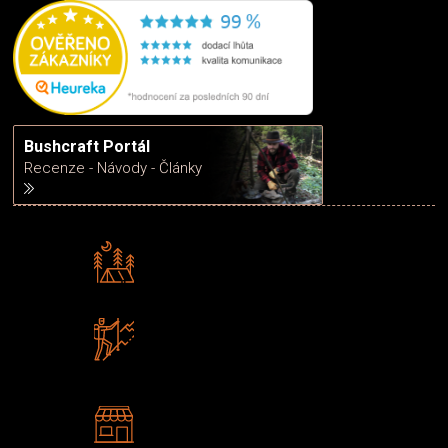
Bushcraft Portál
Recenze - Návody - Články
Rádi předáváme zkušenosti
Poradíme vám s výběrem
Zboží sami testujeme
U nás nekoupíte „zajíce v pytli“
2 kamenné prodejny
Navštivte nás v Praze a
Šumperku