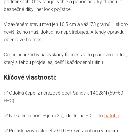
podmínkách. Otevírání je rychlé a pohodlné díky flipperu a
bezpečné díky liner lock pojistce.
V zavřeném stavu měří jen 10,5 cm a váží 73 gramů – skoro
nevíš, že ho máš, dokud ho nepotřebuješ. A tehdy opravdu
oceníš, že ho máš.
Colibri není žádný nablýskaný frajírek. Je to pracovní nástroj,
který s tebou projde les, déšť i každodenní rutinu.
Klíčové vlastnosti:
✅ Odolná čepel z nerezové oceli Sandvik 14C28N (59–60
HRC)
✅ Nízká hmotnost – jen 73 g, ideální na EDC i do
batohu
✅ Protiskluzová rukojeť z G10 – skvělý úchop i v mokru