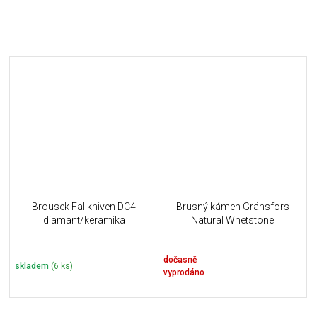
Brousek Fällkniven DC4
Brusný kámen Gränsfors
diamant/keramika
Natural Whetstone
dočasně
skladem
(6 ks)
vyprodáno