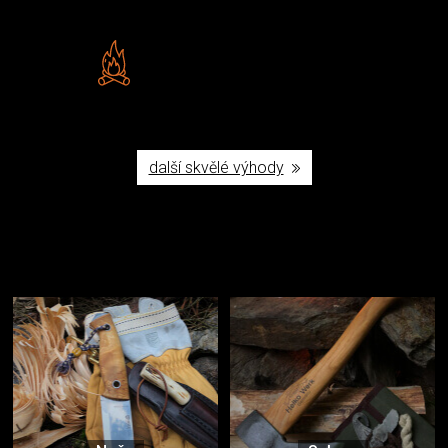
Vlastní značka JuBö
Poctivá ruční výroba v ČR
další skvělé výhody
Užijte si to v přírodě
Vybavení, na které spoléháte nejčastěji