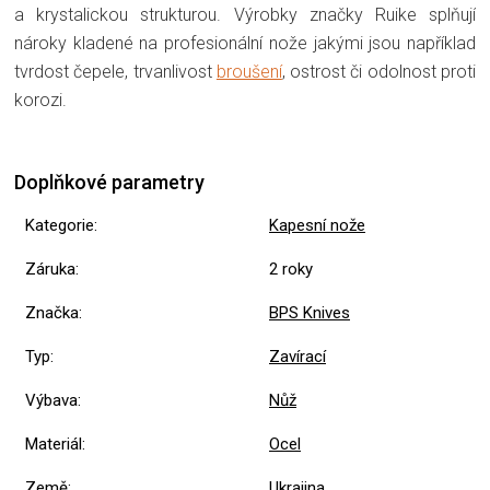
a krystalickou strukturou. Výrobky značky Ruike splňují
nároky kladené na profesionální nože jakými jsou například
tvrdost čepele, trvanlivost
broušení
, ostrost či odolnost proti
korozi.
Doplňkové parametry
Kategorie
:
Kapesní nože
Záruka
:
2 roky
Značka
:
BPS Knives
Typ
:
Zavírací
Výbava
:
Nůž
Materiál
:
Ocel
Země
:
Ukrajina