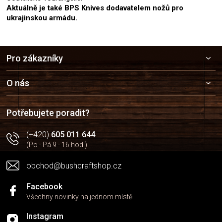
Aktuálně je také BPS Knives dodavatelem nožů pro
ukrajinskou armádu.
Z
Pro zákazníky
á
p
a
O nás
t
í
Potřebujete poradit?
(+420)
605 011 644
(Po - Pá 9 - 16 hod.)
obchod@bushcraftshop.cz
Facebook
Všechny novinky na jednom místě
Instagram