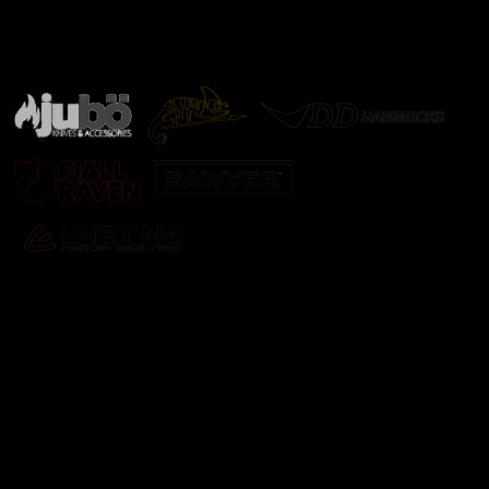
Značky ověřené samotnou přírodou
další značky
Odebírat newsletter
Vložte svůj e-mail a my vám budeme zasílat informace o
nových produktech na našem e-shopu.