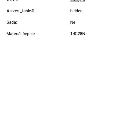
#sizes_table#
:
hidden
Sada
:
Ne
Materiál čepele
:
14C28N
Přidat hodnocení