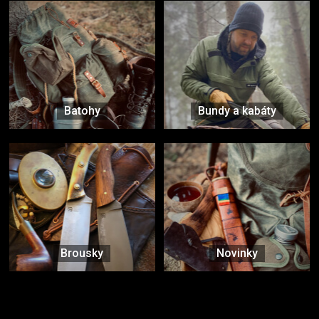
Batohy
Bundy a kabáty
Brousky
Novinky