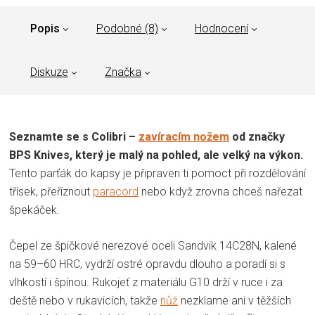
Popis
Podobné (8)
Hodnocení
Diskuze
Značka
Seznamte se s Colibri –
zavíracím nožem
od značky
BPS Knives, který je malý na pohled, ale velký na výkon.
Tento parťák do kapsy je připraven ti pomoct při rozdělování
třísek, přeříznout
paracord
nebo když zrovna chceš nařezat
špekáček.
Čepel ze špičkové nerezové oceli Sandvik 14C28N, kalené
na 59–60 HRC, vydrží ostré opravdu dlouho a poradí si s
vlhkostí i špínou. Rukojeť z materiálu G10 drží v ruce i za
deště nebo v rukavicích, takže
nůž
nezklame ani v těžších