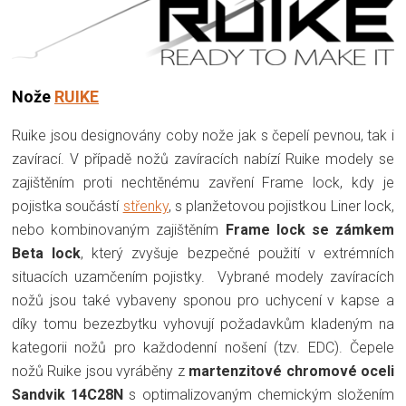
Nože
RUIKE
Ruike jsou designovány coby nože jak s čepelí pevnou, tak i
zavírací. V případě nožů zavíracích nabízí Ruike modely se
zajištěním proti nechtěnému zavření Frame lock, kdy je
pojistka součástí
střenky
, s planžetovou pojistkou Liner lock,
nebo kombinovaným zajištěním
Frame lock se zámkem
Beta lock
, který zvyšuje bezpečné použití v extrémních
situacích uzamčením pojistky. Vybrané modely zavíracích
nožů jsou také vybaveny sponou pro uchycení v kapse a
díky tomu bezezbytku vyhovují požadavkům kladeným na
kategorii nožů pro každodenní nošení (tzv. EDC). Čepele
nožů Ruike jsou vyráběny z
martenzitové chromové oceli
Sandvik 14C28N
s optimalizovaným chemickým složením