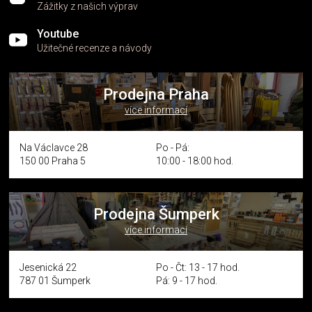
Zážitky z našich výprav
Youtube
Užitečné recenze a návody
Prodejna Praha
více informací
Na Václavce 28
Po - Pá:
150 00 Praha 5
10:00 - 18:00 hod.
Prodejna Šumperk
více informací
Jesenická 22
Po - Čt: 13 - 17 hod.
787 01 Šumperk
Pá: 9 - 17 hod.