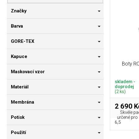
p
i
n
r
s
n
Značky
o
p
í
d
r
p
Barva
u
o
a
k
d
n
GORE-TEX
t
u
e
ů
k
l
Kapuce
t
Boty RO
ů
Maskovací vzor
skladem -
doprodej
Materiál
(2 ks)
Membrána
2 690 K
Skvěle pa
Potisk
určené pro 
6,5
Použití