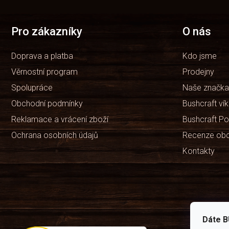
Položek k zobrazení:
2
p
a
t
Pro zákazníky
O nás
í
Doprava a platba
Kdo jsme
Věrnostní program
Prodejny
Spolupráce
Naše značka
Obchodní podmínky
Bushcraft ví
Reklamace a vrácení zboží
Bushcraft Po
Ochrana osobních údajů
Recenze ob
Kontakty
Dáte B