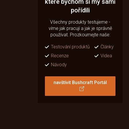
které bychom si my sami
pořídili
Všechny produkty testujeme -
víme jak pracují a jak je správně
používat. Prozkoumejte naše:
Testování produktů
Články
Recenze
Videa
Návody
navštívit Bushcraft Portál