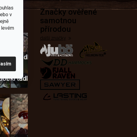
ouhlas
Značky ověřené
přírodě
nebo v
samotnou
tejně
e nejčastěji
přírodou
v levém
další značky
Křesadla
lasím
a
dobí
škrtadla