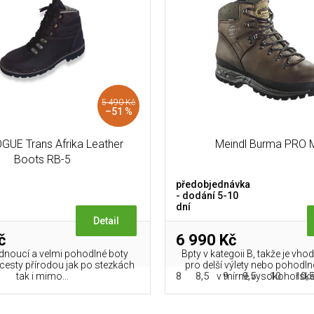
5 490 Kč
–51 %
GUE Trans Afrika Leather
Meindl Burma PRO
Boots RB-5
předobjednávka
- dodání 5-10
dní
Detail
č
6 990 Kč
dnoucí a velmi pohodlné boty
Bpty v kategoii B, takže je vh
cesty přírodou jak po stezkách
pro delší výlety nebo pohodln
8
8,5
9
9,5
10
10,
tak i mimo...
v mírně vysokohorské