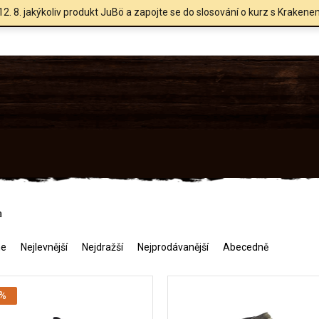
12. 8. jakýkoliv produkt JuBö a zapojte se do slosování o kurz s Krakene
a
me
Nejlevnější
Nejdražší
Nejprodávanější
Abecedně
 %