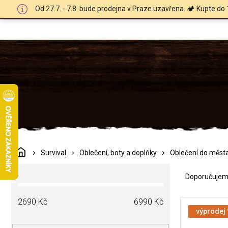
Přejít
Od 27.7. - 7.8. bude prodejna v Praze uzavřena. 🏕️ Kupte do 
na
obsah
Domů
Survival
Oblečení, boty a doplňky
Oblečení do měst
Ř
P
a
Doporučuje
o
z
s
e
V
t
2690
Kč
6990
Kč
n
ý
výprodej
r
í
p
a