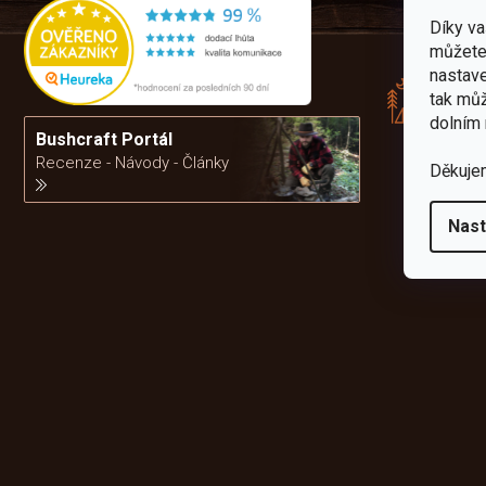
Díky v
Rád
můžete 
pře
nastave
zku
tak můž
Por
dolním 
vám
Bushcraft Portál
výb
Recenze - Návody - Články
Děkuje
da
Nast