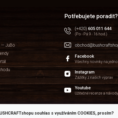
Potřebujete poradit?
(+420)
605 011 644
(Po - Pá 9 - 16 hod.)
 — JuBö
obchod@bushcraftsho
kendy
Facebook
rtál
Všechny novinky na jedn
chodu
Instagram
Zážitky z našich výprav
Youtube
Užitečné recenze a návod
USHCRAFTshopu souhlas s využíváním COOKIES, prosím?