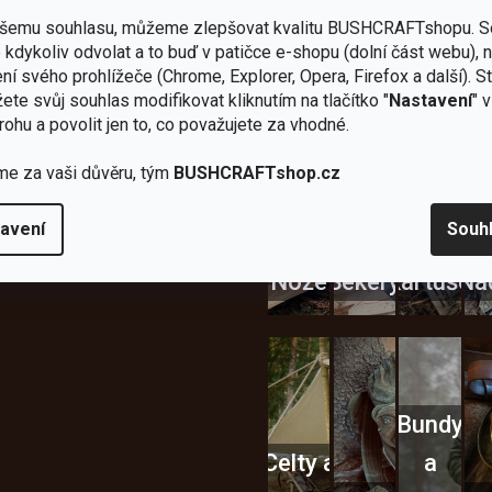
ašemu souhlasu, můžeme zlepšovat kvalitu BUSHCRAFTshopu.
S
Zboží
2
Vlastní
i
Užijte si to v 
kdykoliv odvolat a to buď v patičce e-shopu (dolní část webu), 
sami
kamenné
značka
dáváme
ní svého prohlížeče (Chrome, Explorer, Opera, Firefox a další). S
testujeme
prodejny
JuBö
Vybavení, na které spoléhát
šenosti
ete svůj souhlas modifikovat kliknutím na tlačítko "
Nastavení
" 
U nás
Navštivte
Poctivá
adíme
rohu a povolit jen to, co považujete za vhodné.
nekoupíte
nás v
ruční
 s
„zajíce v
Praze a
výroba
ěrem
pytli“
Šumperku
v ČR
me za vaši důvěru, tým
BUSHCRAFTshop.cz
Vařiče
lší skvělé výhody
avení
Souh
a
Nože
Sekery
kartuše
Ná
Bundy
Celty a
a