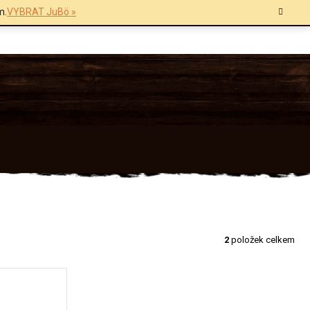
m.
VYBRAT JuBö »
2
položek celkem