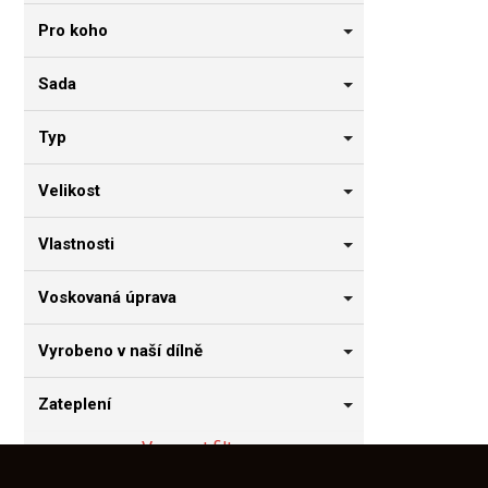
Pro koho
Sada
Typ
Velikost
Vlastnosti
Voskovaná úprava
Vyrobeno v naší dílně
Zateplení
Vymazat filtry
Z
á