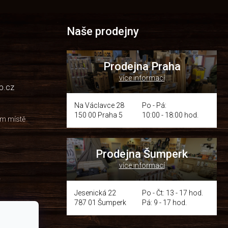
Naše prodejny
Prodejna Praha
více informací
p.cz
Na Václavce 28
Po - Pá:
150 00 Praha 5
10:00 - 18:00 hod.
om místě
Prodejna Šumperk
více informací
y
Jesenická 22
Po - Čt: 13 - 17 hod.
787 01 Šumperk
Pá: 9 - 17 hod.