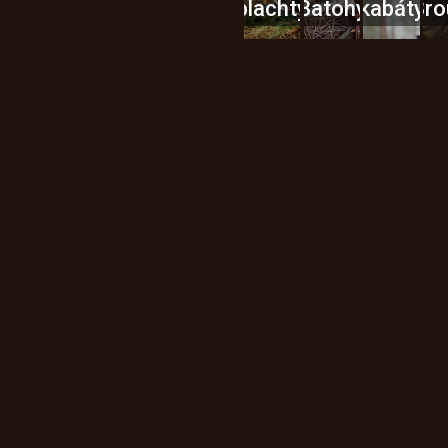
plachty
Batohy
kabáty
Bro
Instagram
h produktech na našem e-
údajů