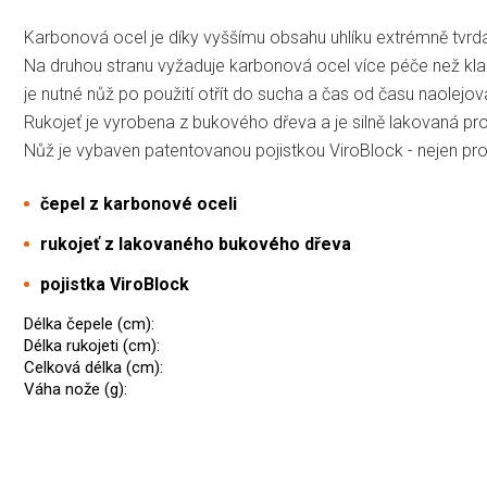
Karbonová ocel je díky vyššímu obsahu uhlíku extrémně tvrd
Na druhou stranu vyžaduje karbonová ocel více péče než klas
je nutné nůž po použití otřít do sucha a čas od času naolejov
Rukojeť je vyrobena z bukového dřeva a je silně lakovaná pr
Nůž je vybaven patentovanou pojistkou ViroBlock - nejen proti 
čepel z karbonové oceli
rukojeť z lakovaného bukového dřeva
pojistka ViroBlock
Délka čepele (cm):
Délka rukojeti (cm):
Celková délka (cm):
Váha nože (g):
5,0