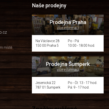
Naše prodejny
Prodejna Praha
více informací
p.cz
Na Václavce 28
Po - Pá:
150 00 Praha 5
10:00 - 18:00 hod.
om místě
Prodejna Šumperk
více informací
y
Jesenická 22
Po - Čt: 13 - 17 hod.
787 01 Šumperk
Pá: 9 - 17 hod.