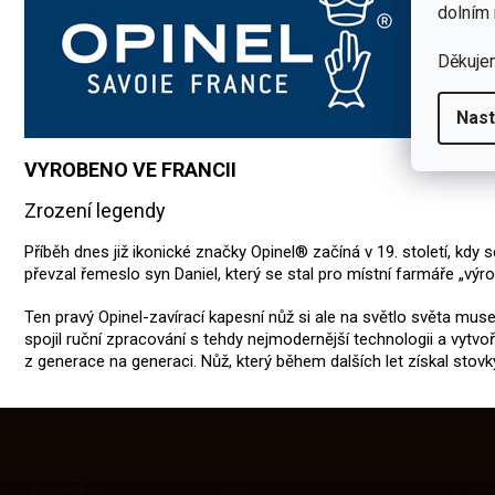
dolním 
Děkuje
Nast
VYROBENO VE FRANCII
Zrození legendy
Příběh dnes již ikonické značky Opinel® začíná v 19. století, kd
převzal řemeslo syn Daniel, který se stal pro místní farmáře „vý
Ten pravý Opinel-zavírací kapesní nůž si ale na světlo světa muse
spojil ruční zpracování s tehdy nejmodernější technologii a vytvoř
z generace na generaci. Nůž, který během dalších let získal sto
Z
á
p
a