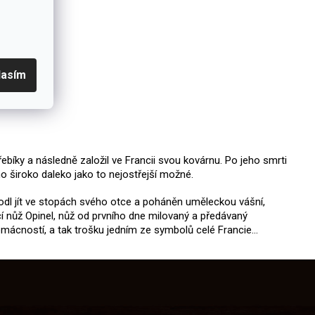
lasím
ebíky a následně založil ve Francii svou kovárnu. Po jeho smrti
o široko daleko jako to nejostřejší možné.
zhodl jít ve stopách svého otce a poháněn uměleckou vášní,
ací nůž Opinel, nůž od prvního dne milovaný a předávaný
domácností, a tak trošku jedním ze symbolů celé Francie…