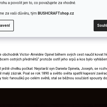
rohu a povolit jen to, co považujete za vhodné.
me za vaši důvěru, tým
BUSHCRAFTshop.cz
avení
Souh
y se obchodník Victor-Amédée Opinel během svých cest naučil kovat hř
robcem ostrých předmětů“ protože ostří jeho srpů a kos bylo vyhlášen
l ještě chvilku počkat. Nejstarší syn Daniela Opinela, Joseph, se ro
il malý zázrak. Psal se rok 1890 a světlo světa spatřil kapesní zavír
vky tisíc fanoušků po celém světě, stal se běžnou součástí spousty 