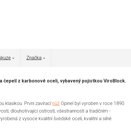
skuze
Značka
a čepelí z karbonové oceli, vybavený pojistkou ViroBlock.
 klasikou. První zavírací
nůž
Opinel byl vyroben v roce 1890
tí, dlouhotrvající ostrostí, všestranností a tradičním -
bená z vysoce kvalitní švédské oceli, kvalitní a silně