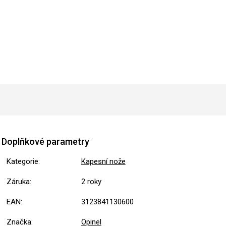
Doplňkové parametry
Kategorie
:
Kapesní nože
Záruka
:
2 roky
EAN
:
3123841130600
Značka
:
Opinel