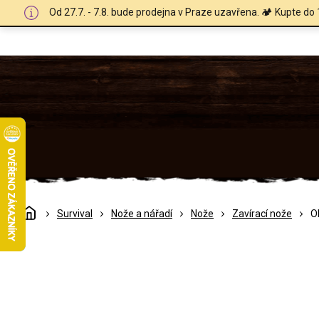
Přejít
Od 27.7. - 7.8. bude prodejna v Praze uzavřena. 🏕️ Kupte do 
na
obsah
Domů
Survival
Nože a nářadí
Nože
Zavírací nože
O