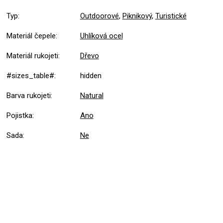
Typ
:
Outdoorové
,
Piknikový
,
Turistické
Materiál čepele
:
Uhlíková ocel
Materiál rukojeti
:
Dřevo
#sizes_table#
:
hidden
Barva rukojeti
:
Natural
Pojistka
:
Ano
Sada
:
Ne