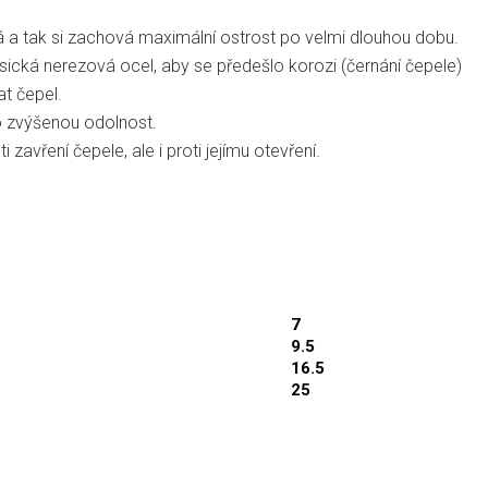
á a tak si zachová maximální ostrost po velmi dlouhou dobu.
ická nerezová ocel, aby se předešlo korozi (černání čepele)
at čepel.
o zvýšenou odolnost.
zavření čepele, ale i proti jejímu otevření.
7
9.5
16.5
25
pěkný