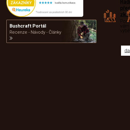
Rád
pře
zku
Por
Bushcraft Portál
vám
výb
Recenze - Návody - Články
da