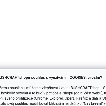
é
ní
u
26.11.2025
Hodnocení produktu je 5 z 5 
1x
0x
k.
0x
0x
0x
USHCRAFTshopu souhlas s využíváním COOKIES, prosím?
ašemu souhlasu, můžeme zlepšovat kvalitu BUSHCRAFTshopu.
S
kdykoliv odvolat a to buď v patičce e-shopu (dolní část webu), 
ní svého prohlížeče (Chrome, Explorer, Opera, Firefox a další). S
ete svůj souhlas modifikovat kliknutím na tlačítko "
Nastavení
" 