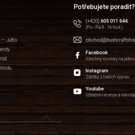
Potřebujete poradit?
(+420)
605 011 644
(Po - Pá 9 - 16 hod.)
 — JuBö
obchod@bushcraftsho
kendy
Facebook
rtál
Všechny novinky na jedn
chodu
Instagram
Zážitky z našich výprav
Youtube
Užitečné recenze a návod
Zboží
2
Vlastní