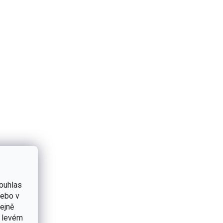
hvězdiček.
ouhlas
nebo v
tejně
v levém