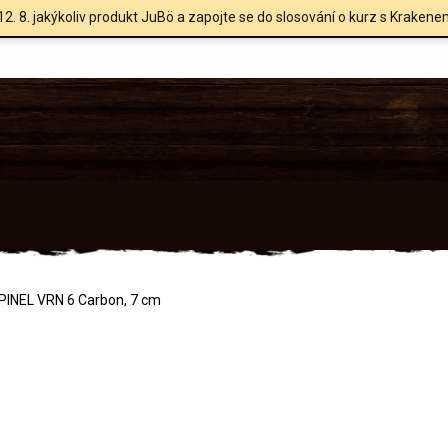
12. 8. jakýkoliv produkt JuBö a zapojte se do slosování o kurz s Krakene
PINEL VRN 6 Carbon, 7 cm