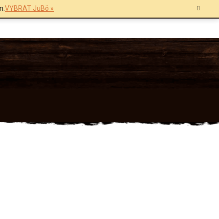
m.
VYBRAT JuBö »