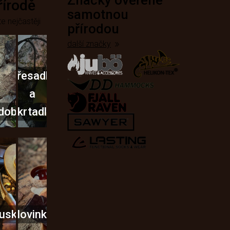
Značky ověřené
přírodě
samotnou
e nejčastěji
přírodou
další značky
Křesadla
a
dobí
škrtadla
usky
Novinky