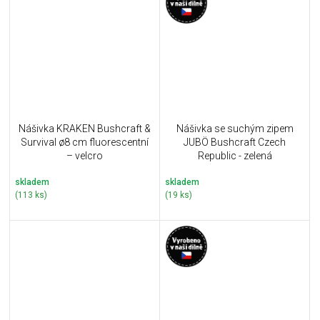
Nášivka KRAKEN Bushcraft &
Nášivka se suchým zipem
Survival ø8 cm fluorescentní
JUBÖ Bushcraft Czech
– velcro
Republic - zelená
skladem
skladem
(113 ks)
(19 ks)