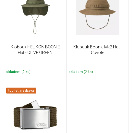
u
i
k
s
t
p
ů
r
o
d
u
Klobouk HELIKON BOONIE
Klobouk Boonie Mk2 Hat -
k
Hat - OLIVE GREEN
Coyote
t
ů
skladem
(2 ks)
skladem
(2 ks)
top letní výbava