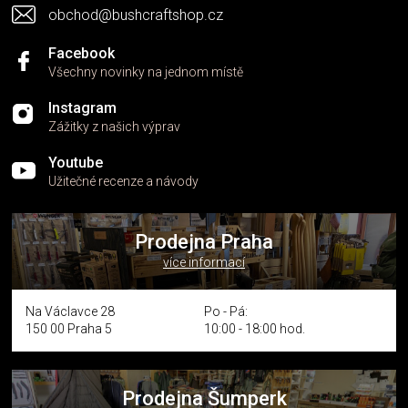
s
obchod@bushcraftshop.cz
u
Facebook
Všechny novinky na jednom místě
Instagram
Zážitky z našich výprav
Youtube
Užitečné recenze a návody
Prodejna Praha
více informací
Na Václavce 28
Po - Pá:
150 00 Praha 5
10:00 - 18:00 hod.
Prodejna Šumperk