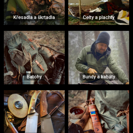
Křesadla a škrtadla
Celty a plachty
Batohy
Bundy a kabáty