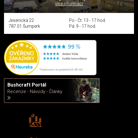
více informací
Jesenická 22
Po - Čt: 13 - 17 hod.
787 01 Šumperk
Pá: 9 - 17 hod.
Bushcraft Portál
Recenze - Návody - Články
Rádi předáváme zkušenosti
Poradíme vám s výběrem