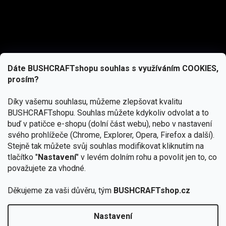
Dáte BUSHCRAFTshopu souhlas s využíváním COOKIES,
prosím?
Díky vašemu souhlasu, můžeme zlepšovat kvalitu
BUSHCRAFTshopu.
Souhlas můžete kdykoliv odvolat a to
buď v patičce e-shopu (dolní část webu), nebo v nastavení
svého prohlížeče (Chrome, Explorer, Opera, Firefox a další).
Stejně tak můžete svůj souhlas modifikovat kliknutím na
tlačítko "
Nastavení
" v levém dolním rohu a povolit jen to, co
Přihlásit se
považujete za vhodné.
Vložením e-mailu souhlasíte s
Děkujeme za vaši důvěru, tým
BUSHCRAFTshop.cz
podmínkami ochrany osobních údajů
Nastavení
Od 27.7. - 7.8. bude prodejna v Praze uzavřena.