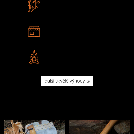
Zboží sami testujeme
U nás nekoupíte „zajíce v pytli“
2 kamenné prodejny
Navštivte nás v Praze a
Šumperku
Vlastní značka JuBö
Poctivá ruční výroba v ČR
další skvělé výhody
Užijte si to v přírodě
Vybavení, na které spoléháte nejčastěji