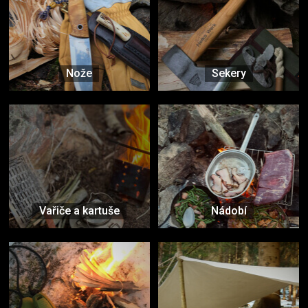
Nože
Sekery
Vařiče a kartuše
Nádobí