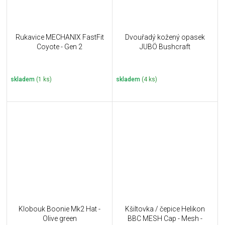
Rukavice MECHANIX FastFit
Dvouřadý kožený opasek
Coyote - Gen 2
JUBÖ Bushcraft
skladem
(1 ks)
skladem
(4 ks)
Klobouk Boonie Mk2 Hat -
Kšiltovka / čepice Helikon
Olive green
BBC MESH Cap - Mesh -